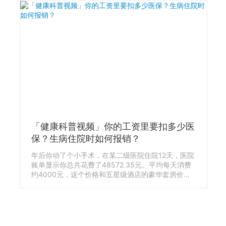
「健康科普视频」你的工资里要扣多少医
保？生病住院时如何报销？
年后你动了个小手术，在某二级医院住院12天，医院
账单显示你总共花费了48572.35元。平均每天消费
约4000元，这个价格和五星级酒店的豪华套房价格
别无二致。 不要慌，当你拿着医保卡去结算时，收费
单显示你只需要支付6332.17元，将从你医保卡里个
人余额中扣除。 这里的“医保卡”，其官方名称是“社
会保障卡”，简称“社保卡”，由于大多使用场景是在医
院看病，反而“医保卡”这个别名，更容易被大家记