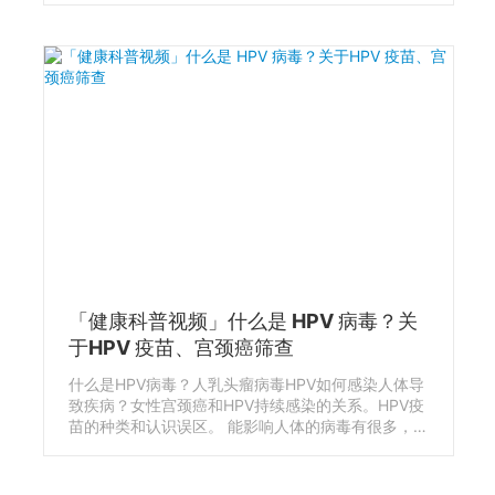
是女性健康科普中，如何早期发现乳腺癌的重要知识
点。 相比B超，很多女性往往对乳腺钼靶检查一无所
知。什么乳腺钼靶？和乳腺B超有什么区别？对乳腺
癌发现和诊断有什么作用？
「健康科普视频」什么是 HPV 病毒？关
于HPV 疫苗、宫颈癌筛查
什么是HPV病毒？人乳头瘤病毒HPV如何感染人体导
致疾病？女性宫颈癌和HPV持续感染的关系。HPV疫
苗的种类和认识误区。 能影响人体的病毒有很多，
HPV 人乳头瘤病毒很常见，却并不被大多数人所了
解，它能引起很多疾病，甚至癌症，其中最有名的是
女性宫颈癌。