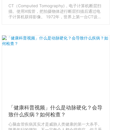
CT（Computed Tomography)，电子计算机断层扫
描。使用X线管，把拍摄物体进行断层扫描后通过电
子计算机获得影像。 1972年，世界上第一台CT设备
在英国诞生。使用CT后，不需要手术就能清楚地观
察头的内部，这一点得到了医学界很高的评价，因此
发明CT设备的美国科学家柯马克和英国科学家汉斯
菲尔德获得了诺贝尔医学奖。CT的发展史。CT由哪
几部分组成？CT成像的原理。CT有辐射吗？CT和
MRI的区别
「健康科普视频」什么是动脉硬化？会导
致什么疾病？如何检查？
心脑血管疾病其实才是威胁人类健康的第一大杀手。
随着年纪的增加，不一定每个人都会得癌症，但几乎