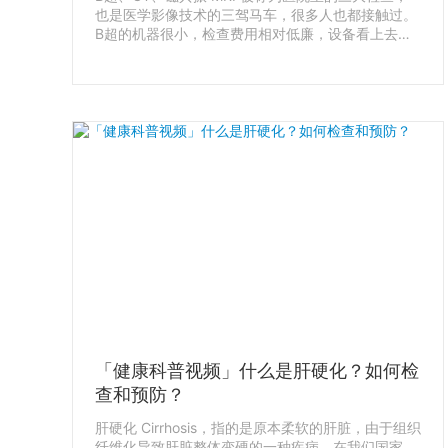
也是医学影像技术的三驾马车，很多人也都接触过。
B超的机器很小，检查费用相对低廉，设备看上去也
不如CT和磁共振那么高级，所以很多人觉得B超不如
CT和磁共振先进，但真的是这样吗？之前已做过CT
和磁共振相关视频，今天我们来讲一下朴实无华的B
超，再重点讲一下心脏B超。
「健康科普视频」什么是肝硬化？如何检
查和预防？
肝硬化 Cirrhosis，指的是原本柔软的肝脏，由于组织
纤维化导致肝脏整体变硬的一种疾病。在我们国家，