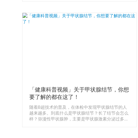
成是否有肿瘤的判断标准，以为这些指标都正常，就
万事大吉，其他检查就可以不考虑了。
「健康科普视频」关于甲状腺结节，你想
要了解的都在这了！
随着B超技术的普及，在体检中发现甲状腺结节的人
越来越多。到底什么是甲状腺结节？长了结节会怎么
样？弥漫性甲状腺肿，主要是甲状腺激素分泌过多或
过少，引起的甲亢和甲减。体检时可以检测，甲状腺
激素 FT4（Free Thyroxine）和 促甲状腺素
TSH（Thyroid Stimulating Hormones）指标判断。