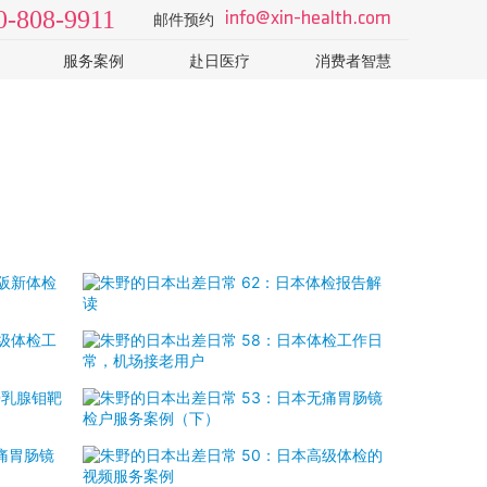
0-808-9911
info@xin-health.com
邮件预约
服务案例
赴日医疗
消费者智慧
级2日
视频 v-log
日本医院
了解日本医疗体系和医院
院
病种知识
如何选择专业的日本体检
T-CT
科普视频
怎样识别山寨机构的销售
日本体检误区：PET-CT