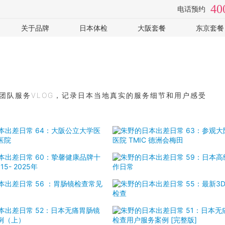
40
电话预约
关于品牌
日本体检
大阪套餐
东京套餐
检
视频专访
体检医院
全面高级2日
癌筛-高
手
套餐价格
心脑血管
癌筛-住
常见问题
女性专用
可选: PE
企业客户
可选: 肠镜
全部
 团队服务VLOG，记录日本当地真实的服务细节和用户感受
体检常识
全部