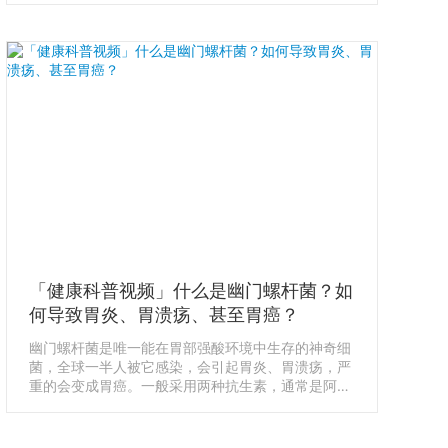
疡和乳头部肿瘤，包括幽门螺杆菌的感染等，都可以
通过胃镜检查，得到非常直观和准确的诊断结果。 胃
镜对消化道癌症的早期发现有巨大帮助，大大降低死
亡率，强烈推荐30-35岁中年以上人群，一定要做胃
镜。
「健康科普视频」什么是幽门螺杆菌？如
何导致胃炎、胃溃疡、甚至胃癌？
幽门螺杆菌是唯一能在胃部强酸环境中生存的神奇细
菌，全球一半人被它感染，会引起胃炎、胃溃疡，严
重的会变成胃癌。一般采用两种抗生素，通常是阿莫
西林 Amoxicillin 和克拉霉素 Clarithromycin 来杀死
细菌。治疗周期一般为两周，疗程结束一个月之后，
还要再次检测，确认效果。