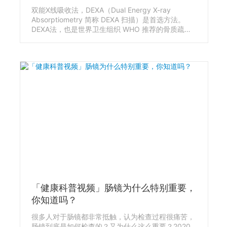
双能X线吸收法，DEXA（Dual Energy X-ray
Absorptiometry 简称 DEXA 扫描）是首选方法。
DEXA法，也是世界卫生组织 WHO 推荐的骨质疏松
症评估方法，是公认的骨质疏松诊断的金标准。我在
不同的地方做过几次骨密度检查，有的时候是检查手
指，有的时候是检查手臂，有的时候还要平躺下来检
查腰椎和髋关节。同样都是骨密度检查，为什么检测
的部位完全不一样，到底是什么原因导致的呢？
「健康科普视频」肠镜为什么特别重要，
你知道吗？
很多人对于肠镜都非常抵触，认为检查过程很痛苦，
肠镜到底是如何检查的？又为什么这么重要？2020