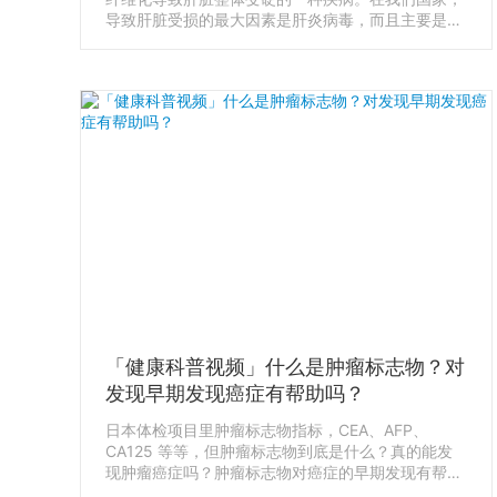
导致肝脏受损的最大因素是肝炎病毒，而且主要是乙
肝和丙肝病毒，大约占整体的80%左右，酒精导致的
肝脏受损大约占10%左右，剩余的10%是由药物副作
用或自身免疫系统引起的。
「健康科普视频」什么是肿瘤标志物？对
发现早期发现癌症有帮助吗？
日本体检项目里肿瘤标志物指标，CEA、AFP、
CA125 等等，但肿瘤标志物到底是什么？真的能发
现肿瘤癌症吗？肿瘤标志物对癌症的早期发现有帮助
吗？ 关于肿瘤标志物，最常见的误区，就是把他们当