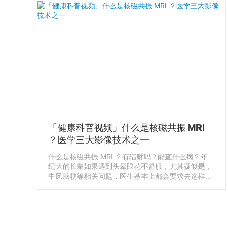
另一类，细胞增生或变异，导致局部肿大，称为结节
性甲状腺肿 Thyroid Nodules
「健康科普视频」什么是核磁共振 MRI
？医学三大影像技术之一
什么是核磁共振 MRI ？有辐射吗？能查什么病？年
纪大的长辈如果遇到头晕眼花不舒服，尤其疑似是，
中风脑梗等相关问题，医生基本上都会要求去这样的
一台机器里做检查，你就会听到一个熟悉又陌生名
称，核磁共振 MRI。