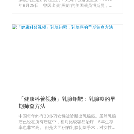
年8月29日，曾因出演“黑豹”的美国演员博斯曼，因
患结肠癌去世，只有43岁。9月日本首相安倍晋三因
为长期的消化道问题辞职。黑豹去世和日本首相离
职，都是下消化道的问题。各种消化道的疾病，怎么
才能早一点发现它？答案就是做肠镜。
「健康科普视频」乳腺钼靶：乳腺癌的早
期筛查方法
中国每年约有30多万女性被诊断出乳腺癌。虽然乳腺
癌已经在所有癌症中，相对比较容易治疗，5年生存
率也非常高。 但是大面积的乳腺切除手术，对女性身
心带来的伤害往往更大。 乳腺B超和乳腺钼靶，一直