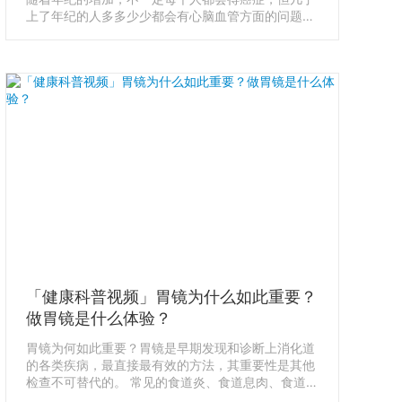
上了年纪的人多多少少都会有心脑血管方面的问题。
我们常说的心肌梗塞、中风脑梗、高血压其实都属于
心脑血管疾病范畴。导致这些问题发生的罪魁祸首之
一，就是动脉硬化。那什么是动脉硬化？日本体检时
如何检查呢？
「健康科普视频」胃镜为什么如此重要？
做胃镜是什么体验？
胃镜为何如此重要？胃镜是早期发现和诊断上消化道
的各类疾病，最直接最有效的方法，其重要性是其他
检查不可替代的。 常见的食道炎、食道息肉、食道
癌、萎缩性糜烂性胃炎、胃溃疡、胃癌、十二指肠溃