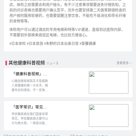
店，体检之前需要去和用户碰头，有不少注意事项需要逐条仔细告知，之
前的问诊表格也需要用户确认签字，另外也要安排第二天做胃肠镜检查的
用户按时服用软便药，也需要提醒注意饮食，不能吃不易消化和带长纤维
的食物等等。
体检用户可以通过酒店的专用电梯和特殊VIP通道，直接到达医院内部，
不需要到外部换乘高低区电梯，也比较方便省心。
#日本体检 #日本旅游 #朱野的日本出差日常 #挚馨健康
其他健康科普视频
查看更多 >
ニュース
「健康科普视频」什么是动脉硬化？会导致什么疾病？如何检查？
心脑血管疾病其实才是威胁
人类健康的第一大杀手。随
着年纪的增加，不一定每个
人都会得癌症，但几乎上了
年纪的人多多少少都会有心
脑血管方面的问题。我们常
「医学常识」常见的甲状腺疾病有哪些？甲状腺功能指标是什么？
说的心肌梗塞、中风脑梗、
高血压其实都属于心脑血管
甲状腺疾病在我们国家非常
疾病范畴。导致这些问题发
常见，甲状腺疾病主要可以
生的罪魁祸首之一，就是动
分为两大类，一类是功能方
脉硬化。那什么是动脉硬
面的问题，像甲亢甲减就属
化？日本体检时如何检查
于功能问题；另一类是器官
呢？