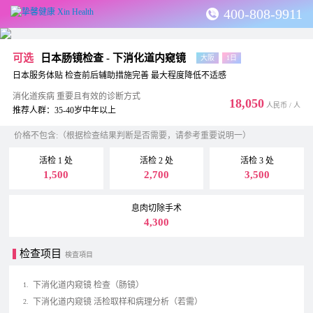
400-808-9911
可选
日本肠镜检查 - 下消化道内窥镜
大阪
1日
日本服务体贴 检查前后辅助措施完善 最大程度降低不适感
消化道疾病 重要且有效的诊断方式
18,050
人民币 / 人
推荐人群：35-40岁中年以上
价格不包含:（根据检查结果判断是否需要，请参考重要说明一）
活检 1 处
活检 2 处
活检 3 处
1,500
2,700
3,500
息肉切除手术
4,300
检查项目
検査項目
下消化道内窥镜 检查（肠镜）
下消化道内窥镜 活检取样和病理分析（若需）