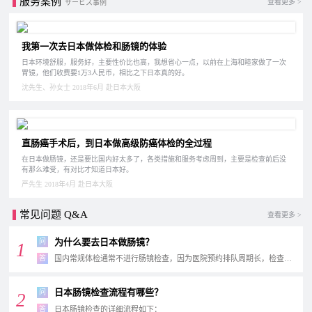
服务案例
查看更多 >
サービス事例
我第一次去日本做体检和肠镜的体验
日本环境舒服，服务好，主要性价比也高，我想省心一点，以前在上海和睦家做了一次
胃镜，他们收费要1万3人民币，相比之下日本真的好。
沈先生、孙女士 2018年6月 赴日本大阪
直肠癌手术后，到日本做高级防癌体检的全过程
在日本做肠镜，还是要比国内好太多了，各类措施和服务考虑周到，主要是检查前后没
有那么难受，有对比才知道日本好。
严先生 2018年4月 赴日本大阪
常见问题 Q&A
查看更多 >
为什么要去日本做肠镜？
问
1
答
国内常规体检通常不进行肠镜检查，因为医院预约排队周期长，检查人员操作手法好坏不一...
日本肠镜检查流程有哪些？
问
2
答
日本肠镜检查的详细流程如下：