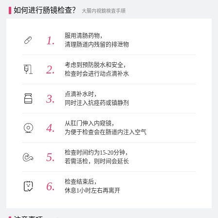
如何进行肠镜检查？
大腸内視鏡検査手順
服用清肠药物，
清理肠道内残留的排泄物
考虑到预防脱水和安全，
检查时会进行动点滴补水
点滴补水时，
同时注入抗痉药或镇静剂
从肛门伸入内窥镜，
为便于检查会在肠道内注入空气
检查时间约为15-20分钟，
若需活检，则时间会延长
检查结束后，
休息1小时左右再离开