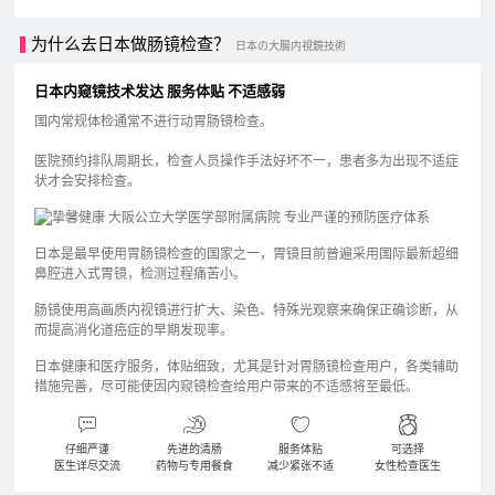
为什么去⽇本做肠镜检查？
日本の大腸内視鏡技術
日本内窥镜技术发达 服务体贴 不适感弱
国内常规体检通常不进行动胃肠镜检查。
医院预约排队周期长，检查⼈员操作手法好坏不⼀，患者多为出现不适症
状才会安排检查。
日本是最早使用胃肠镜检查的国家之一，胃镜目前普遍采用国际最新超细
⿐腔进入式胃镜，检测过程痛苦小。
肠镜使用高画质内视镜进行扩大、染色、特殊光观察来确保正确诊断，从
而提高消化道癌症的早期发现率。
日本健康和医疗服务，体贴细致，尤其是针对胃肠镜检查用户，各类辅助
措施完善，尽可能使因内窥镜检查给用户带来的不适感将至最低。
仔细严谨
先进的清肠
服务体贴
可选择
医生详尽交流
药物与专用餐食
减少紧张不适
女性检查医生