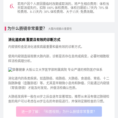
若用户因个人原因需临时改期或取消的，将产生相应费用：体检当
天取消或失约，扣除 100% 体检费用、体检日期前1-7天内: 70% 体
检费用、8-15天内: 30% 体检费用、大于15天: 免费改期。
为什么肠镜非常重要？
大腸内視鏡の重要性
消化道疾病 重要且有效的诊断方式
内窥镜检查是消化道疾病最重要和最有效的诊断方式。
使用内窥镜直接观察大肠内部，诊断是否存在息肉或病变，必要时细胞取
样活检病理分析。
消化道内的各类疾病，如直肠癌、结肠癌、大肠癌、食道癌、胃癌、⼗⼆
指肠肿瘤（壶腹部癌）等，尤其是早期微小息肉和肿瘤，只能通过内窥镜
（胃镜/肠镜）才能及时发现，并做活检确认性质。
大肠癌发病率一般在40岁之后会逐年显著增加，推荐从来没有做过肠镜检
查的用户可以考虑在40岁左右的年龄段进行，并保持定期检查的习惯。
进一步了解：「科普视频」为什么肠镜非常重要？