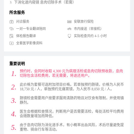
下消化道内窥镜 息肉切除手术（若需）
所含服务
问诊服务
安联旅行保险
一对一专业翻译陪同
市内接送（非接机）
体检报告翻译
实际检查共约 4-5 小时
全套医学影像资料
重要说明
预约时，会同时收取 4,300 元为病理活检或息肉切除预收款，息肉
切除包含活检费用，若无需要，将退还用户。
此价格为套餐可选附加项目价格。若单独预约肠镜，价格为人民币
18,750 元 / ⼈，单独预约无痛胃镜，为人民币 8,050 元 / ⼈。
肠镜检查需要用户按要求服用清肠药物且对饮食有限制，并使用镇
静剂。
医生会根据检查情况，判断用户是否需要活检，每处活检平均费用
会随数量增加而降低。
由于息肉切除为消化道手术，有小概率出血风险，术后尽量避免提
重物、骑自行车等活动。