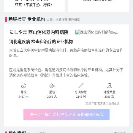
红茶（不放牛奶、柠檬）
肠镜检查 专业机构
大腸内視鏡検査 専門機関
にしやま 西山消化器内科病院
消化道疾病 检查和治疗的专业机构
大阪公立大学医学部附属病院消化科，胃肠道疾病检查和治疗的专业合作
医院。
医院是消化系统检查、消化道内疾病诊断和治疗的专业机构，尤其针对下
消化道内窥镜检查（肠镜）有极其丰富的临床经验。
胃镜
肠镜
息肉切除
活检数量
5437 人
2069 人
2245 例
2391 次
2023年度 官方统计 服务业绩
进一步了解：にしやま 西山消化器内科病院