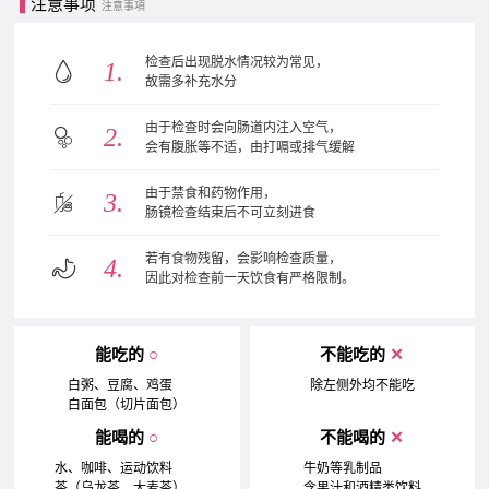
注意事项
注意事項
检查后出现脱水情况较为常见，
故需多补充水分
由于检查时会向肠道内注入空气，
会有腹胀等不适，由打嗝或排气缓解
由于禁食和药物作用，
肠镜检查结束后不可⽴刻进食
若有食物残留，会影响检查质量，
因此对检查前⼀天饮食有严格限制。
能吃的
○
不能吃的
✕
白粥、豆腐、鸡蛋
除左侧外均不能吃
白面包（切片面包）
能喝的
○
不能喝的
✕
水、咖啡、运动饮料
牛奶等乳制品
茶（乌龙茶、大麦茶）
含果汁和酒精类饮料