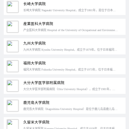
长崎大学病院
长崎大学病院 Nagasaki University Hospital，成立于1861年，是位于日本长崎县长崎市坂本的大学医院。改名前为长崎大学医学部·齿科学部附属医院。于1994年，被日本厚生劳动省认定为特定功能医院。是世界上唯一一所经历过原子弹爆炸的医学院。
産業医科大学病院
产业医科大学病院 Hospital of the University of Occupational and Environmental Health Japan，成立于1978年。 位于日本福冈县北九州市，是北九州地区唯一一家获得特定功能医院认证的大学病院。
九州大学病院
九州大学病院 Kyushu University Hospital，成立于1879年。位于日本福冈市东区，于1995年获得日本特定功能特定医院认证。九州大学病院是一家国立性质的综合医院，在经历了多次合并和改名后，发展到现在的规模。目前，医院的病床数达到1275个，平均日接待门诊患者2500人。内视镜外科手术、癌症治疗中心均是医院的特色。
福岡大学病院
福冈大学病院 Fukuoka University Hospital，成立于1973年，位于日本福冈县福冈市城南区，于1994年获得“日本特定功能”医院认证。
大分大学医学部附属病院
大分大学医学部附属病院（Oita University Hospital），成立于1981年，位于日本大分县由布市。医院设立初期的名字为大分医科大学附属病院，2003年10月1日，旧大分大学和大分医科大学合并后改名。1994年，被日本厚生劳动省评定为“特定功能医院”。
鹿児島大学病院
鹿児島大学病院（Kagoshima University Hospital）是位于鹿儿岛县鹿儿岛市樱之丘八丁目丁一所大学医院。医院设立了40个医疗部门，725张床位，是日本厚生劳动省认定的特定功能功能医院之一。
久留米大学病院
久留米大学医院 Kurume University Hospital，成立于1928年，位于日本福冈县久留米市。久留米大学医学部附属病院在1980年改名为久留米大学病院，是日本九州地区的特定功能医院。经过90多年的发展，久留米大学医院至今已经拥有36个诊疗科室、1094个床位。是一家集教学、治疗、科研为一体的大型综合医院。