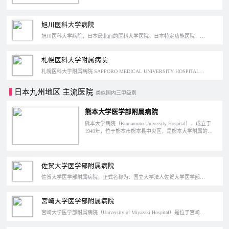
合医院，在经历了多次合并和改名后，发展到现在的规
模，当地人简称其为：北大医院。医院设有40个科室，病
床数达到944个。2021年，将迎来建院100周年。
旭川医科大学病院
旭川医科大学病院，日本最北面的医科大学医院。日本特定功能医院，具备艾滋病治疗定点医院、癌症治疗指定医院、肝脏疾病治疗指定医院、器官移植指定医院、急救中心等多种资质。世界首创8K内视镜手术，远程医疗系统也是由旭川医科大学病院主导推进开发的。
札幌医科大学附属病院
札幌医科大学附属病院 SAPPORO MEDICAL UNIVERSITY HOSPITAL，成立于1950年，位于日本北海道札幌市中央区。其前身是1932年成立的北海道社会事业协会附属札幌病院。1996年取得特定功能医院认证。医院住院部设置了938个床位供患者使用。
日本九州地区 主流医院
类似国内三甲级别
熊本大学医学部附属病院
熊本大学病院（Kumamoto University Hospital），成立于
1949年，位于熊本市熊本县中央区，是熊本大学附属的大
学医院，当地人习惯直接称呼它为“大学病院”。熊本大学
病院的原型为“再春管”，成立于1756年（清朝乾隆二十一
年），经过几次移管和改名后，1949年，以国立学校的身
份，正式更名为“熊本大学医学部附属病院”，2019年更名
佐贺大学医学部附属病院
为“熊本大学病院”。1994年，被日本厚生劳动省评定为“特
定功能医院”。
佐贺大学医学部附属病院，正式名称为：国立大学法人佐贺大学医学部附属病院 Saga University Hospital，成立于1981年。位于日本佐贺县佐贺市，是一所国立性质的综合医院，做为特定功能医院，肩负着佐贺地区的医疗重任，同时也是佐贺县”直升机救护“定点医院，医院床位数604。
宮崎大学医学部附属病院
宮崎大学医学部附属病院（University of Miyazaki Hospital）是位于宫崎县宫崎市清竹町宫崎大学清竹校区的大学医院。医院设有29个医疗部门，632张床位。