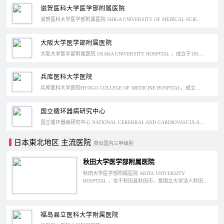
滋贺医科大学医学部附属医院
滋贺医科大学医学部附属医院 SHIGA UNIVERSITY OF MEDICAL SCIENCE HOSPITAL，成立于1978年，位于日本滋贺县大津市。滋贺医科大学是滋贺县内唯一的医科大学，医学部的附属医院和大学本部位于同一地区，擅长心血管类疾病治疗的医院。
大阪大学医学部附属医院
大阪大学医学部附属医院 OSAKA UNIVERSITY HOSPITAL ，成立于1838年，位于大阪府吹田市，简称阪大医院。大阪大学是日本第6所帝国大学，综合实力在关西地区排名第二，仅次于京都大学，阪大医院在心脑血管手术方面的成绩最为突出，是世界上率先确立重症心力衰竭外科治疗体系的医院。
兵库医科大学医院
兵库医科大学医院HYOGO COLLEGE OF MEDICINE HOSPITAL，成立于1972年，位于日本兵库县西宫市。兵库医科大学是是医科单科大学，医院和大学相邻，在消化道疾病的治疗上经验丰富。
国立循环器病研究中心
国立循环器病研究中心 NATIONAL CEREBRAL AND CARDIOVASCULAR CENTER，成立于1977年，位于日本大阪府吹田市，是一家专攻心血管领域，并且将医院和研究所的功能集合一体的医疗机构。正如它的名称一样，这除了是一家在日本心血管领域较为先进的医院之外，也是一所专门调查和研究心血管疾病的组织最健全的医学研究机构之一。
日本東北地区 主流医院
类似国内三甲级别
秋田大学医学部附属医院
秋田大学医学部附属医院 AKITA UNIVERSITY
HOSPITAL ，位于秋田县秋田市，是国立大学法人秋田大
学的附属医院。被指定为基干灾害据点医院。也是秋田县
内唯一的特定功能医院。
福岛县立医科大学附属医院