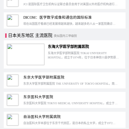
JCI 是国际医疗卫生机构认证联合委员会用于对美国以外的医疗机构进行认证的附属机构。JCI 认证（ Joint Commission International ）是这个机构在1997年设计并且开始推行的的一套医疗认证体系，目前在国际上很受推崇。那么具体什么是JCI认证，又有什么样的医院可以申请认证呢？
DICOM：医学数字成像和通信的国际标准
现在出国医疗看病已经发展得越来越快，越来越多的人从一家医院确诊后会转到国外的另一家医院进行后续诊断和治疗，那么从国内到国外，我们需要提供可以帮助医生判断和确诊的一些资料。国外的医院是不会接受如下图所示的影像报告的，这些打印出来的报告既不方便携带也不清晰，医院会将医学影像以一种专门的国际标准将影像资料存储在光盘中，这个国际标准就是 DICOM。
日本关东地区 主流医院
类似国内三甲级别
东海大学医学部附属医院
东海大学医学部附属医院 TOKAI UNIVERSITY
HOSPITAL，成立于1974年，位于日本神奈川县伊势原
市。东海大学是日本国模比较大的教育研究机构之一，校
区分布广泛，东海大学医院也是神奈川县西部地区第一家
有规模的大学医院，擅长癌症和心内科的诊疗。
东京大学医学部附属医院
东京大学医学部附属医院 THE UNIVERSITY OF TOKYO HOSPITAL，简称东大医院，位于日本东京文京区，成立于1858年。东京大学是日本创办的第一所国立大学，而东大医院更是日本各大学附属医院中声望最高的医院，一直致力于临床癌症的研究和治疗。
东京医科大学医院
东京医科大学医院 TOKYO MEDICAL UNIVERSITY HOSPITAL，成立于1986年，位于日本东京新宿区。医院的前身是1931年东京医学专科学校附属的淀桥诊疗所，一直致力于糖尿病的诊疗，是世界三大糖尿病中心之一。
自治医科大学附属病院
自治医科大学本部位于东京千代田区，是日本的私立大学，成立于1972年。虽然名义上是私立的大学，但实际上是自治省设立的公设民营大学，由自治省的职员掌管大学的秘书处，担任学校理事长，因此称为自治医科大学。