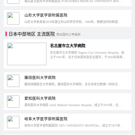
福岛县立医科大学附属医院 FUKUSHIMA MEDICAL UNIVERSITY HOSPITAL，成立于1951年，位于日本福岛县，是日本的特定功能医院。和日本国内的医科大学类似，福岛医大的学部和研究科都以医学和看护学以及其他相关研究科目为主，老校区在杉妻町，但因为后期考虑到学校的各项设施老化以及不断增加的学生人数，医学部、看护学部、研究生院以及附属医院等都转移至光之丘校区。
山形大学医学部附属医院
山形大学前身是1878年建立的山形师范学校，1949年，根据当时的新国立大学设置法，和山形高等学校、山形青年师范学校、米泽工业专门学校、山形县立农林专门学校这四所学校合并成立了山形大学，这是位于日本山形县的一所国立大学，简称“山大”。
日本中部地区 主流医院
类似国内三甲级别
名古屋市立大学病院
名古屋市立大学病院 Nagoya City University Hospital，成
立于1931年，位于日本爱知县名古屋市，于1995年获得日
本特定功能医院认证。
藤田医科大学病院
藤田保健衛生大学病院，藤田医科大学病院，全日本床位数第一的综合医院。取得特定功能医院认证，JCI认证。拥有全世界最新达芬奇手术设备，日本首创达芬奇手术训练中心。
愛知医科大学病院
愛知医科大学病院 Aichi Medical University Hospital，成立于1974年，位于日本爱知县长久手市，爱知医科大学附属的大学医院，于1994年获得日本特定功能医院认证。
岐阜大学医学部附属医院
岐阜大学医学部附属医院 GIFU UNIVERSITY HOSPITAL，成立于1875年，位于日本岐阜县岐阜市的柳户，是日本的特定功能医院之一。