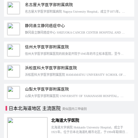
名古屋大学医学部附属病院
名古屋大学医学部附属病院 Nagoya University Hospital，成立于1871年。位于日本爱知县名古屋市，于1995年获得日本特定功能特定医院认证。
静冈县立静冈癌症中心
静冈县立静冈癌症中心 SHIZUOKA CANCER CENTER HOSPITAL AND RESEARCH INSTITUTE ,成立于2002年，位于静冈县骏东郡的长泉町，是日本的特定功能医院之一。
信州大学医学部附属医院
信州大学医学部附属医院的前身是开院于1945年的市立松本医院，至今已有74年的历史了，简称信大医院，同时这也是长野县唯一的一家大学医院。在日本的中部地区，信州大学医学部附属医院是继爱知医科大学附属医院和岐阜大学医学部附属医院之后第三个高度急救中心。
浜松医科大学医学部附属医院
浜松医科大学医学部附属医院 HAMAMATSU UNIVERSITY SCHOOL OF MEDICINE, UNIVERSITY HOSPITAL , 成立于1977年，位于静冈县浜松市东区半田山，于1995年获得日本特定功能医院认证。
山梨大学医学部附属医院
山梨大学医学部附属医院 UNIVERSITY OF YAMANASHI HOSPITAL，成立于1983年，位于日本山梨县中央市下河东，是日本的特定功能医院。它的前身是1795年设立的甲府学问所徽典馆、1921年设立的山梨县实业补习学校教员培养所以及1924年设立的山梨高等工业学校。
日本北海道地区 主流医院
类似国内三甲级别
北海道大学医院
北海道大学病院 Hokkaido University Hospital，成立于
1921年。位于日本北海道札幌市北区，于1994年取得日本
特定功能医院认证。北海道大学病院是一家国立性质的综