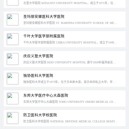
北里大学医院 KITASATO UNIVERSITY HOSPITAL，成立于1971年，位于日本神奈川县。北里大学是北里研究所体系的一部分，而北里大学医院是北里大学的四大附属医院之一，在癌症的后续治疗上较为专业。
圣玛丽安娜医科大学医院
圣玛丽安娜医科大学医院 ST. MARINNA UNIVERSITY SCHOOL OF MEDICINE HOSPITAL，成立于1974年，位于神奈川县川崎市，又名圣玛丽安娜医院。医院擅长呼吸内科以及心血管外科的诊疗，是神奈川县第一所医疗急救中心。
千叶大学医学部附属医院
千叶大学医学部附属医院 CHIBA UNIVERSITY HOSPITAL，成立于1949年，位于日本千叶县，是千叶县唯一的医学部附属医院，同时也是日本的特定功能医院，在肺癌、乳腺癌等癌症治疗方面临床上已经取得了很大的成果，并另外开设了窗口专门提供与癌症相关的看护、院外治疗等咨询服务。
庆应义塾大学医院
庆应义塾⼤学医院 KEIO UNIVERSITY HOSPITAL 源于1858年福泽谕吉开创的兰学塾，扩张后根据年号和校训便改为「庆应义塾」位于⽇本东京新宿区，成⽴于 1917年，是⼀家综合型私⽴医院。
独协医科大学医院
独协医科大学成立于1973年，位于日本栃木县，是日本的私立大学。学校的前身是为了吸收德国文化，崛起日本文化而设立的独逸学协会，后来成为了财团法人「独协学园」，开设了独协初中和高中，为了纪念独协学园创立88周年，这两个学校的毕业生一起建立了这所大学。
东邦大学医疗中心大森医院
东邦大学医疗中心大森医院 TOHO UNIVERSITY OMORI MEDICAL CENTER KARADA NO TOSHOSHITSU，成立于1925年，位于东京大田区。东邦大学是日本旧立八大医科大学之一，而大森医院在成为学校的附属医院后也一跃成名，目前最擅长脑神经外科以及骨科方面的治疗。
防卫医科大学校医院
防卫医科大学校医院 NATIONAL DEFENSE MEDICAL COLLEGE HOSPITAL，成立于1977年，位于日本埼玉县。防卫医大医院在防卫医科大学校建立4年后成立，也是防卫省管辖下一直致力于培养自卫队医官的医院。