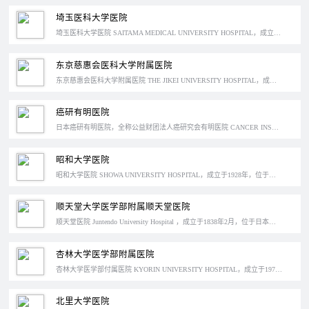
埼玉医科大学医院
埼玉医科大学医院 SAITAMA MEDICAL UNIVERSITY HOSPITAL，成立于1972年，位于日本埼玉县，是埼玉医科大学医学院体系下的权威医院，日本特定功能医院。
东京慈惠会医科大学附属医院
东京慈惠会医科大学附属医院 THE JIKEI UNIVERSITY HOSPITAL，成立于1907年，位于东京都港区，它的前身是有志共立东京医院，在日本的大学附属医院中属于规模较大的医院之一，以心脏外科等方面疾病的诊疗最为出名。
癌研有明医院
日本癌研有明医院，全称公益财团法人癌研究会有明医院 CANCER INSTITUTE HOSPITAL 是一家癌症专科治疗的私立医院，成立于1934年。癌研有明医院，随着日本体检的兴起，很多中国人都开始知道这家医院。
昭和大学医院
昭和大学医院 SHOWA UNIVERSITY HOSPITAL，成立于1928年，位于日本东京品川区。原本是昭和医学专科学校的附属医院，在昭和大学成立后改称为昭和大学医院。这是一家特定功能医院，擅长呼吸内科和心血管内科。
顺天堂大学医学部附属顺天堂医院
顺天堂医院 Juntendo University Hospital ，成立于1838年2月，位于日本东京文京区，全称是顺天堂大学医学部附属顺天堂医院，其背后的顺天堂大学是以医学专业为中心的综合型大学。
杏林大学医学部附属医院
杏林大学医学部付属医院 KYORIN UNIVERSITY HOSPITAL，成立于1970年，位于日本东京三鹰区，是三鹰区唯一的大学医学部附属医院以及厚生劳动省评定的“特定机能医院”，也是地区性的核心医疗机构。尤其在眼科、前列腺癌等疾病的治疗方面发展已经相当成熟，例如内窥镜手术、腹腔镜手术等。
北里大学医院