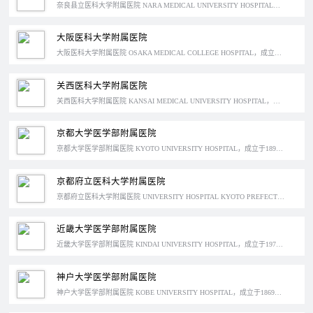
奈良县立医科大学附属医院 NARA MEDICAL UNIVERSITY HOSPITAL，成立于1945年，位于日本奈良县橿原市，作为日本的特定功能医院之一，这里有奈良县最高级别的儿科，擅长呼吸内科和消化内科等方面的治疗。
大阪医科大学附属医院
大阪医科大学附属医院 OSAKA MEDICAL COLLEGE HOSPITAL，成立于1930年，位于日本大阪高槻市。大阪医科大学是日本第一所5年制的医学专门学校，它的附属医院前身是1930年成立的三岛医院，同时在内分泌科和脑神经外科方面的诊疗技术较为先进。
关西医科大学附属医院
关西医科大学附属医院 KANSAI MEDICAL UNIVERSITY HOSPITAL，成立于2006年，位于大阪府枚方市。关西医科大学的前身是日本西部唯一的一所女子医学教育机关，它的附属医院在日本钻石周刊的可靠医院排名中连续3年获得大阪府的第一名。
京都大学医学部附属医院
京都大学医学部附属医院 KYOTO UNIVERSITY HOSPITAL，成立于1899年，位于日本京都市左京区。京都大学位于关西地区，在理工科方面的专业排名在日本一直名列前茅，同时医学部的附属医院开设了日本第一个正式的癌症中心，在脏器移植方面经验也比较丰富。
京都府立医科大学附属医院
京都府立医科大学附属医院 UNIVERSITY HOSPITAL KYOTO PREFECTURAL UNIVERSITY OF MEDICINE，成立于1875年，位于京都府上京区。府立医大是日本比较古老的公立医科大学之一，附属医院以皮肤病和癌症的后续治疗服务最具特色。
近畿大学医学部附属医院
近畿大学医学部附属医院 KINDAI UNIVERSITY HOSPITAL，成立于1975年，位于日本大阪府狭山市。近畿大学起源于1982年建立的日本大学专科学校，是日本关西地区传统八大私立大学之一，医学部的附属医院是南大阪地区唯一一所大学医院，在癌症诊疗上较为专业，经验丰富。
神户大学医学部附属医院
神户大学医学部附属医院 KOBE UNIVERSITY HOSPITAL，成立于1869年，位于日本兵库县神户市。起源于神户医院，擅长心血管内科和肝胆胰外科的治疗，是日本的特定功能医院。