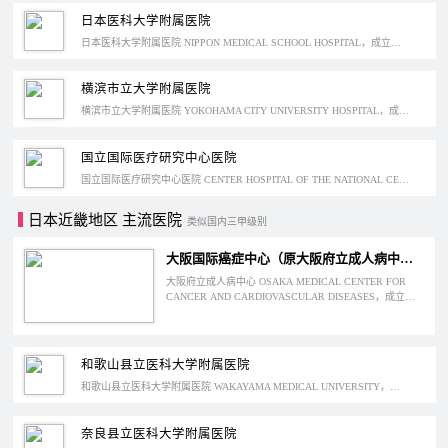
日本医科大学附属医院
日本医科大学附属医院 NIPPON MEDICAL SCHOOL HOSPITAL，成立于1910年，位于日本东京文京区。日本医科大学是日本私立医科大学御三家之一，专攻医学领域，它的附属医院是日本的特定功能医院，擅长脑神经外科和肺癌等疾病的治疗。
横滨市立大学附属医院
横滨市立大学附属医院 YOKOHAMA CITY UNIVERSITY HOSPITAL，成立于1991年，位于日本神奈川县横滨市。横滨市立大学是神奈川县内唯一拥有医学部的公立大学，它的附属医院在治疗胃癌、前列腺癌等疾病方面经验丰富。
国立国际医疗研究中心医院
国立国际医疗研究中心医院 CENTER HOSPITAL OF THE NATIONAL CENTER FOR GLOBAL HEALTH AND MEDICINE，成立于1868年，位于日本东京。这是日本开设的第四个国际性机构，擅长感染症、骨科以及胸外科的诊疗。
日本近畿地区 主流医院
类似国内三甲级别
大阪国际癌症中心（原大阪府立成人病中心）
大阪府立成人病中心 OSAKA MEDICAL CENTER FOR
CANCER AND CARDIOVASCULAR DISEASES，成立于
1959年，位于日本大阪市东成区。这是日本第一家成人病
中心，最突出的就是在胰腺癌治疗方面的成就，是日本最
大而且是最好的胰腺癌治疗中心。
和歌山县立医科大学附属医院
和歌山县立医科大学附属医院 WAKAYAMA MEDICAL UNIVERSITY，是位于和歌山市纪三井寺的和歌山县立医科大学的附属医院。成立于1945年，擅长内科、神经内科、小儿科等方面的治疗，是县内唯一的特定功能医院。
奈良县立医科大学附属医院