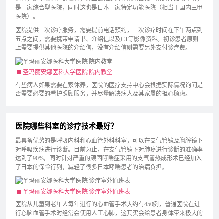
是一家综合型医院，同时这也是日本一家特定功能医院（相当于国内三甲
医院）。
医院提供二次诊疗服务，需要提前电话预约，二次诊疗时间在下午两点到
五点之间，需要携带申请书、介绍信以及CT等影像资料。初诊患者原则
上需要提供其他医院的介绍信，没有介绍信则需要另外支付诊疗费。
圣玛丽安娜医科大学医院 院内教堂
有些病人如果需要在家休养，医院的医疗支持中心会根据实际情况询问是
否需要必要的看护照顾服务，并尽量解决病人及其家属的担心顾虑。
医院哪些科室的诊疗技术最好？
最具备优势的是呼吸内科和心血管外科科室，可以在支气管镜及胸腔镜下
对呼吸疾病进行诊断。目前为止，在支气管镜下对肺癌进行诊断的准确率
达到了90%，同时针对严重的顽固哮喘症采用的支气管热成形术已经加入
了日本的保险行列，减轻了很多日本哮喘患者的治病负担。
圣玛丽安娜医科大学医院 诊疗室外值班表
医院从儿童到老年人每年进行的心血管手术大约有450例，普通医院在进
行心脑血管手术时经常会使用人工心肺，这其实会给患者身体带来极大的