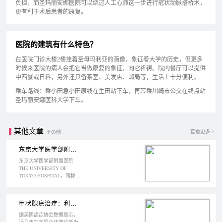
负担，而圣玛丽安娜医院可以绕过人工心肺这一步进行冠状动脉搭桥术，
更有利于术后患者的康复。
医院的建筑有什么特色？
在医院门诊大楼2楼挂着圣母玛利亚的画像，象征着大学的历史，但更多
时候来医院的病人会把它当做康复的象征，向它祈祷。院内餐厅可以提供
中西餐或日料，另外还具备茶室、美发店、邮局等，生活上十分便利。
乘车路线：乘小田急小田原线在生田站下车，再转乘川崎市公交在终点站
圣玛丽安娜医科大学下车。
其他文章
查看更多 >
その他
东京大学医学部附属医院
东京大学医学部附属医院
THE UNIVERSITY OF
TOKYO HOSPITAL，简称东
大医院，位于日本东京文京
区，成立于1858年。东京大
学是日本创办的第一所国立
甲状腺癌治疗：利用免疫疗法或可有效治疗
大学，而东大医院更是日本
各大学附属医院中声望最高
据美国癌症协会数据显示，
的医院，一直致力于临床癌