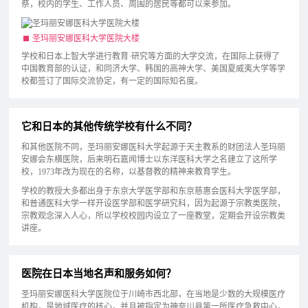
祭，校内的学生、工作人员、周围的居民等都可以来参加。
圣玛丽安娜医科大学医院大楼
学校和日本上智大学进行教育·研究等方面的大学交流，在国际上获得了
中国教育部的认证，和同济大学、韩国的高神大学、美国夏威夷大学等学
校都签订了国际交流协定，有一定的国际知名度。
它和日本的其他传统学校有什么不同？
和其他医院不同，圣玛丽安娜医科大学起源于天主教系的财团法人圣玛丽
安娜会东横医院，后来明石嘉闻博士以东洋医科大学之名建立了这所学
校，1973年改为现在的名称，以基督教的精神来教育学生。
学校的教授大多都出身于东京大学医学部和东京慈惠会医科大学医学部，
和普通医科大学一样开设医学部和医学研究科，因为起源于宗教类医院，
宗教观念深入人心，所以学校校园内设立了一座教堂，定期会开设宗教类
讲座。
医院在日本当地名声和服务如何？
圣玛丽安娜医科大学医院位于川崎市西北部，在当地是少数的大规模医疗
机构，是地域医疗的核心，并且被指定为神奈川县第一所医疗急救中心，