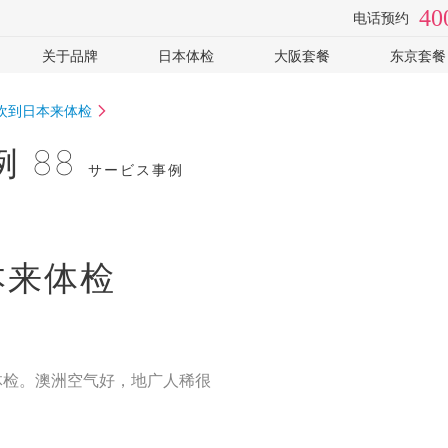
40
电话预约
关于品牌
日本体检
大阪套餐
东京套餐
检
视频专访
体检医院
全面高级2日
癌筛-高
喜欢到日本来体检
手
套餐价格
心脑血管
癌筛-住
常见问题
女性专用
可选: PE
 88
サービス事例
企业客户
可选: 肠镜
全部
体检常识
全部
本来体检
体检。澳洲空气好，地广人稀很
。