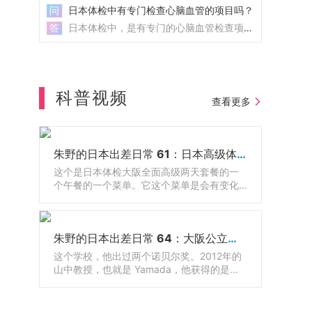
问
日本体检中有专门检查心脑血管的项目吗？
答
日本体检中，是有专门的心脑血管检查项目的，日本体检心脑血管检查项目包含：基础检查和高级检查两部分。...
科普视频
查看更多
朱野的日本出差日常 61：日本高级体检配套餐食
这个是日本体检大阪全面高级两天套餐的一
个午餐的一个菜单。它这个菜单是会有变化
的，随着季节的不同，它会有调整，有鱼还
有牛肉，因为日餐呢有很多生的东西嘛，那
有的人吃不惯，那么其实还可以有西餐可以
朱野的日本出差日常 64：大阪公立大学医学院和附属医院
选的。
这个学校，他出过两个诺贝尔奖。2012年的
山中教授，也就是 Yamada，他获得的是诺
贝尔生理学和医学奖。山中教授呢，他就是
大阪公立大学医学部博士毕业的，也在这边
工作了很长一段时间。1925年成立的，到今