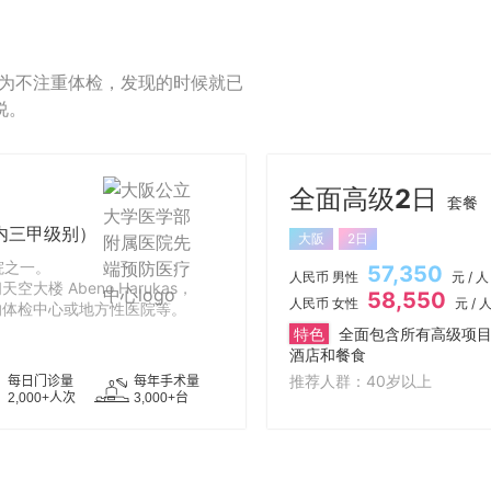
因为不注重体检，发现的时候就已
说。
全面高级2日
套餐
内三甲级别）
大阪
2日
院之一。
57,350
人民币 男性
元 / 人
 Abeno Harukas，
58,550
人民币 女性
元 / 
的体检中心或地方性医院等。
特色
全面包含所有高级项
酒店和餐食
推荐人群：40岁以上
每日门诊量
每年手术量
2,000+人次
3,000+台