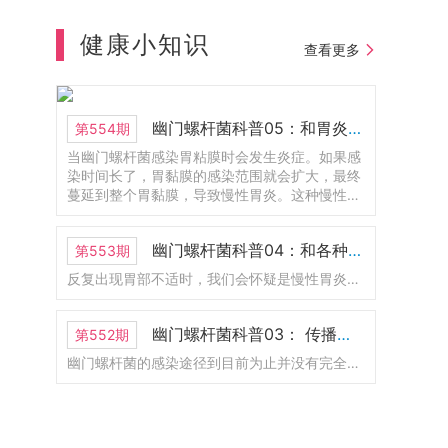
年正好是100周年。以前叫大阪市立大学医学
部附属医院。那么2024年的时候呢，和大阪
健康小知识
查看更多
府立大学合并了。那现在改名为大阪公立大
学医学部附属医院。这里呢是护理学部，那
他也是医学部的一部分。这里有一个新的
LOGO.还有一位呢，是2008年的诺贝尔物理
幽门螺杆菌科普05：和胃炎的关系
第554期
学奖，不过呢，现在人已经去世了。
当幽门螺杆菌感染胃粘膜时会发生炎症。如果感
染时间长了，胃黏膜的感染范围就会扩大，最终
蔓延到整个胃黏膜，导致慢性胃炎。这种慢性胃
炎称为幽门螺杆菌感染性胃炎。幽门螺杆菌感染
的胃炎会导致胃溃疡、十二指肠溃疡和萎缩性胃
幽门螺杆菌科普04：和各种胃病的关系
第553期
炎，其中一些会发展为胃癌。
反复出现胃部不适时，我们会怀疑是慢性胃炎、胃溃疡、十二指肠溃疡等疾病引起的。胃炎、胃溃疡、十二指肠溃疡患者，特别是反复复发时，通常感染幽门螺杆菌。
幽门螺杆菌科普03： 传播途径是什么？如何预防感染？
第552期
幽门螺杆菌的感染途径到目前为止并没有完全搞清楚。但从最近的研究来看，毫无疑问幽门螺杆菌会通过“口口传播”。据说感染幽门螺杆菌的绝大部分是5岁以下的婴儿。这主要是因为幼儿时期的胃是弱酸性的，幽门螺杆菌更容易存活。基于这个原因，有人怀疑幽门螺杆菌是由母亲传染给婴儿。因此要避免成年人口对口的给婴儿进行喂食。