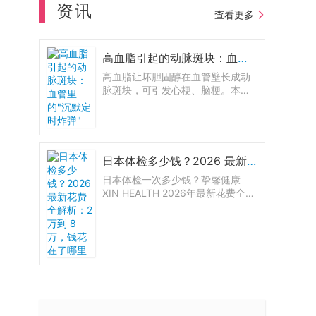
资讯
查看更多
高血脂引起的动脉斑块：血管里的"沉默定时炸弹"
高血脂让坏胆固醇在血管壁长成动
脉斑块，可引发心梗、脑梗。本文
讲清斑块风险、颈动脉超声与冠脉
钙化积分等检查方法，以及他汀与
生活方式如何稳住甚至逆转斑块。
日本体检多少钱？2026 最新花费全解析：2 万到 8 万，钱花在了哪里
日本体检一次多少钱？挚馨健康
XIN HEALTH 2026年最新花费全解
析：大阪7档套餐从2.6万到8.2万，
东京三大医院价格对比，胃肠镜+息
肉切除明细全公开。