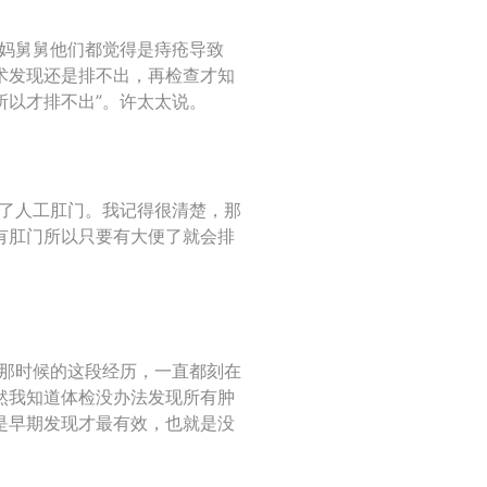
姨妈舅舅他们都觉得是痔疮导致
术发现还是排不出，再检查才知
所以才排不出”。许太太说。
做了人工肛门。我记得很清楚，那
有肛门所以只要有大便了就会排
病那时候的这段经历，一直都刻在
然我知道体检没办法发现所有肿
是早期发现才最有效，也就是没