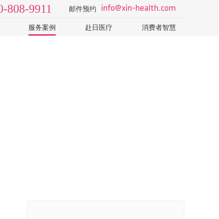
0-808-9911
info@xin-health.com
邮件预约
服务案例
赴日医疗
消费者智慧
级2日
视频 v-log
日本医院
了解日本医疗体系和医院
院
病种知识
如何选择专业的日本体检
T-CT
科普视频
怎样识别山寨机构的销售
日本体检误区：PET-CT