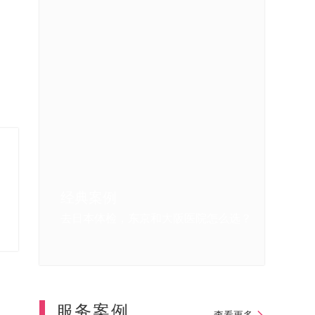
经典案例
经典案例
经典案例
经典案例
经典案例
直肠癌手术后，到日本做高级防癌体检的
我在日本体检的亲身感受
日本体检中重大疾病的早期发现
我第一次去日本做体检和肠镜的体验
全过程
去日本体检，东京和大阪医院怎么选？
服务案例
查看更多