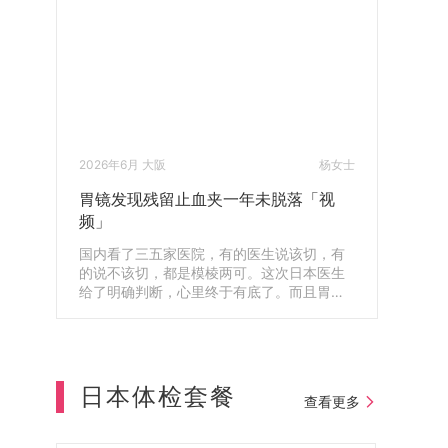
2026年6月 大阪
杨女士
胃镜发现残留止血夹一年未脱落「视
频」
国内看了三五家医院，有的医生说该切，有
的说不该切，都是模棱两可。这次日本医生
给了明确判断，心里终于有底了。而且胃镜
还查出体内残留了一年的止血夹，第二天就
帮我安排取出来了，真的很感谢。
日本体检套餐
查看更多