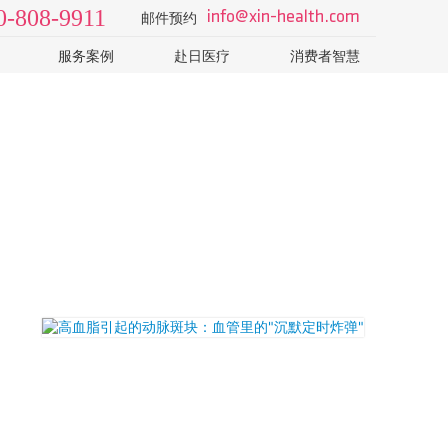
0-808-9911
info@xin-health.com
邮件预约
服务案例
赴日医疗
消费者智慧
级2日
视频 v-log
日本医院
了解日本医疗体系和医院
院
病种知识
如何选择专业的日本体检
T-CT
科普视频
怎样识别山寨机构的销售
日本体检误区：PET-CT