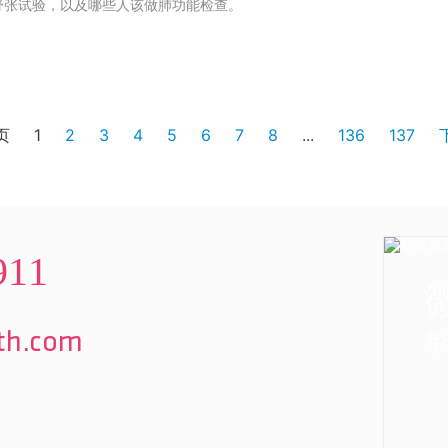
管舒张试验，以及哪些人该做肺功能检查。
页
1
2
3
4
5
6
7
8
...
136
137
911
挚
lth.com