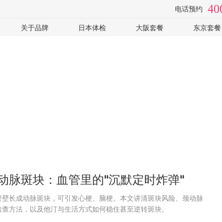
40
电话预约
关于品牌
日本体检
大阪套餐
东京套餐
检
视频专访
体检医院
全面高级2日
癌筛-高
手
套餐价格
心脑血管
癌筛-住
常见问题
女性专用
可选: PE
企业客户
可选: 肠镜
全部
体检常识
全部
动脉斑块：血管里的"沉默定时炸弹"
管壁长成动脉斑块，可引发心梗、脑梗。本文讲清斑块风险、颈动脉
检查方法，以及他汀与生活方式如何稳住甚至逆转斑块。