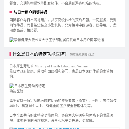
餐食，交通购物餐饮等配套极佳，不会遇到游客扎堆的情况。
与日本用户同等待遇
国际客户与日本当地用户，共享高级体检的预约名额，一同服务，受到
同等待遇，而非某些私立小型机构，只为接待中国游客，误导用户，费
用虚高或价格歧视。
什么是日本的特定功能医院？
特定機能病院とは？
日本厚生劳动省 Ministry of Health Labour and Welfare
是日本政府健康、劳动和国民福利部门，也是日本医疗体系的主管机
构。
厚生省对于特定功能医院有明确的资质要求（原文），例如：床位超过
400个、科室16个以上、有健全的医疗安全管理体制等。
日本全国共有84家特定功能医院，多数为大学医学院体系下的附属医
院，此类医院的医疗技术、设备和水平更先进，更权威。