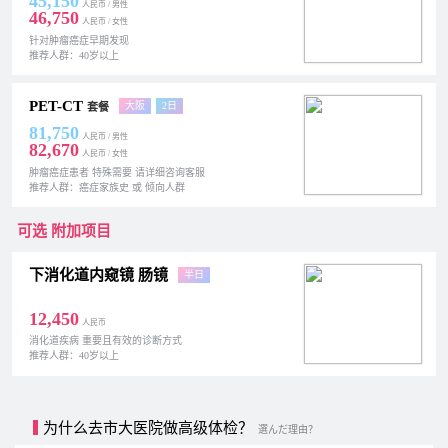
45,150
人民币 / 男性
46,750
人民币 / 女性
针对肿瘤癌症早期发现
推荐人群：40岁以上
PET-CT
大阪
2日
套餐
81,750
人民币 / 男性
82,670
人民币 / 女性
肿瘤癌症患者 特殊需要 请详细咨询客服
推荐人群：癌症家族史 或 倾向人群
可选 附加项目
下消化道内窥镜 肠镜
半日
12,450
人民币
消化道疾病 重要且有效的诊断方式
推荐人群：40岁以上
为什么去市大医院做高级体检？
選んだ理由？