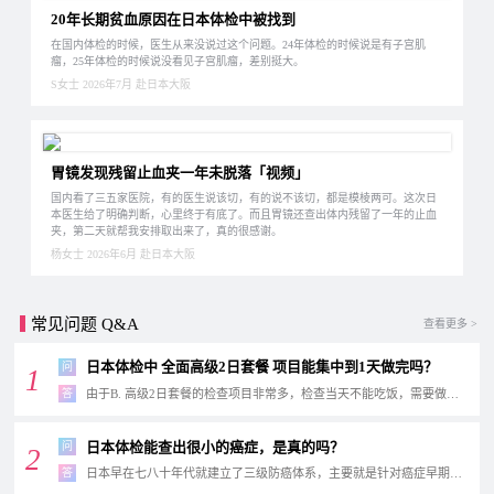
20年长期贫血原因在日本体检中被找到
在国内体检的时候，医生从来没说过这个问题。24年体检的时候说是有子宫肌
瘤，25年体检的时候说没看见子宫肌瘤，差别挺大。
S女士 2026年7月 赴日本大阪
胃镜发现残留止血夹一年未脱落「视频」
国内看了三五家医院，有的医生说该切，有的说不该切，都是模棱两可。这次日
本医生给了明确判断，心里终于有底了。而且胃镜还查出体内残留了一年的止血
夹，第二天就帮我安排取出来了，真的很感谢。
杨女士 2026年6月 赴日本大阪
常见问题 Q&A
查看更多 >
日本体检中 全面高级2日套餐 项目能集中到1天做完吗？
问
1
答
由于B. 高级2日套餐的检查项目非常多，检查当天不能吃饭，需要做空腹胃镜、抽血等，年...
日本体检能查出很小的癌症，是真的吗？
问
2
答
日本早在七八十年代就建立了三级防癌体系，主要就是针对癌症早期的检测与治疗，截止到...