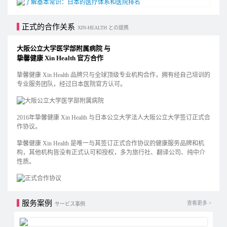
正式的合作关系
XIN-HEALTH との提携
大阪公立大学医学部附属病院 与
挚馨健康 Xin Health 官方合作
挚馨健康 Xin Health 品牌只与全球顶级专业机构合作，拥有经自己培训的
专业服务团队，经过日本医院官方认可。
2016年挚馨健康 Xin Health 与日本公立大学法人大阪公立大学签订正式合
作协议。
挚馨健康 Xin Health 是唯一与其签订正式合作协议的健康服务品牌和机
构，其他机构皆没有正式认可和授权，多为旅行社、翻译公司、纯中介
性质。
服务案例
查看更多 >
サービス事例