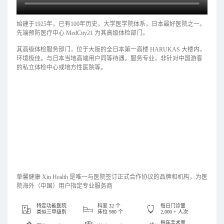
始建于1925年，已有100年历史，大学医学院体系，日本最好医院之一。
先端预防医疗中心 MedCity21 为其高级体检部门。
其高级体检服务部门，位于大阪的全日本第一高楼 HARUKAS 大楼内，
环境极佳。与日本当地高端用户同等待遇，服务专业，非针对中国游客
的私立体检中心或地方性医院等。
挚馨健康 Xin Health 是唯一与医院签订正式合作协议的品牌和机构，为医
院海外（中国）用户指定专业服务商
特定功能医院
科室 32 个
每日门诊量
类似三甲级别
床位 980 个
2,000 + 人次
每年手术量