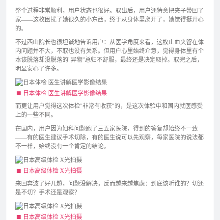
整个过程非常顺利，用户状态也很好。取出后，用户还特意把夹子带回了
家——这枚困扰了她很久的小东西，终于从身体里离开了，她觉得挺开心
的。
不过西山院长也很坦诚地告诉用户：从医学角度来看，这枚止血夹留在体
内问题并不大，不取也没有关系。但用户心里始终介意，觉得身体里有个
本该脱落却没脱落的"异物"总归不舒服，最终还是决定取掉。取完之后，
明显安心了许多。
日本体检 医生讲解医学影像结果
而更让用户觉得这次体检"非常有收获"的，是这次体验中和国内就医感受
上的一些不同。
在国内，用户因为妇科问题跑了三五家医院，得到的答复却始终不一致
——有的医生建议手术切除，有的医生说可以先观察，每家医院的说法都
不一样，始终没有一个肯定的结论。
日本高级体检 X光拍摄
来回奔波了好几趟，问题没解决，反而越来越焦虑：到底该听谁的？切还
是不切？手术还是观察？
日本高级体检 X光拍摄