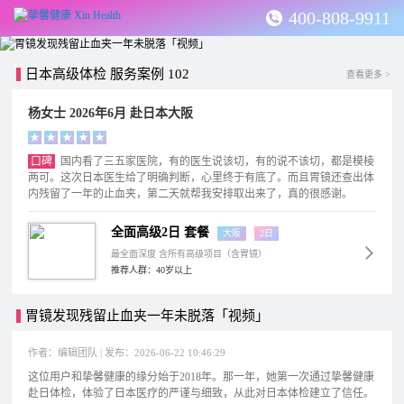
400-808-9911
日本高级体检 服务案例 102
查看更多 >
杨女士 2026年6月 赴日本大阪
★
★
★
★
★
口碑
国内看了三五家医院，有的医生说该切，有的说不该切，都是模棱
两可。这次日本医生给了明确判断，心里终于有底了。而且胃镜还查出体
内残留了一年的止血夹，第二天就帮我安排取出来了，真的很感谢。
全面高级2日 套餐
大阪
2日
最全面深度 含所有高级项目（含胃镜）
推荐人群：40岁以上
胃镜发现残留止血夹一年未脱落「视频」
作者：编辑团队 | 发布：2026-06-22 10:46:29
这位用户和挚馨健康的缘分始于2018年。那一年，她第一次通过挚馨健康
赴日体检，体验了日本医疗的严谨与细致，从此对日本体检建立了信任。