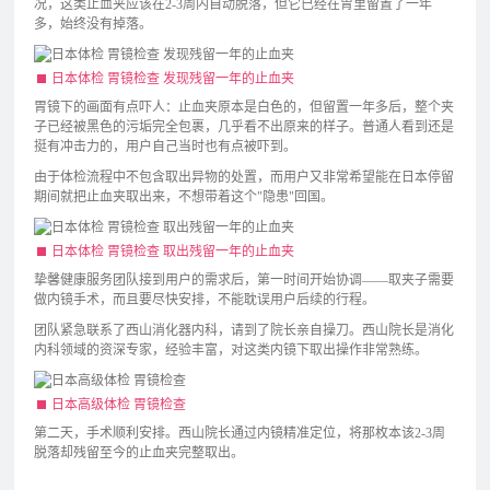
况，这类止血夹应该在2-3周内自动脱落，但它已经在胃里留置了一年
多，始终没有掉落。
日本体检 胃镜检查 发现残留一年的止血夹
胃镜下的画面有点吓人：止血夹原本是白色的，但留置一年多后，整个夹
子已经被黑色的污垢完全包裹，几乎看不出原来的样子。普通人看到还是
挺有冲击力的，用户自己当时也有点被吓到。
由于体检流程中不包含取出异物的处置，而用户又非常希望能在日本停留
期间就把止血夹取出来，不想带着这个"隐患"回国。
日本体检 胃镜检查 取出残留一年的止血夹
挚馨健康服务团队接到用户的需求后，第一时间开始协调——取夹子需要
做内镜手术，而且要尽快安排，不能耽误用户后续的行程。
团队紧急联系了西山消化器内科，请到了院长亲自操刀。西山院长是消化
内科领域的资深专家，经验丰富，对这类内镜下取出操作非常熟练。
日本高级体检 胃镜检查
第二天，手术顺利安排。西山院长通过内镜精准定位，将那枚本该2-3周
脱落却残留至今的止血夹完整取出。