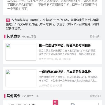
这次赴日体检，既为用户节省了反复就诊、反复纠结的时间，也真正解决
了困扰她已久的问题——不是所有问题都需要手术，但每一个问题都值得
一个明确的答案。
作为挚馨健康口碑用户，引言部分由用户口述，挚馨健康服务团队编辑
完
整理，所有文字和照片经其本人同意后，放置于公司网站和品牌服务口碑的
宣传信息中。
其他案例
查看更多 >
その他の事例
第一次去日本体检，指名朱野陪同翻译
我是在网上看到朱野的在日本出差的陪用户体检的视频，
就想是不是可以要她本人来陪同翻译，她跟我说你点名要
求就可以了，哈哈。
章先生 2023年11月 赴日本大阪
一份特殊的年终奖，日本医院包场体检
国内的体检忽悠人的居多，比起年终奖那点钱，发出去不
痛不痒的，不如安排一次年底健康大盘点来的有意义和印
象深刻。
2020年1月 赴日本大阪
其他套餐
查看更多 >
その他のコース
最