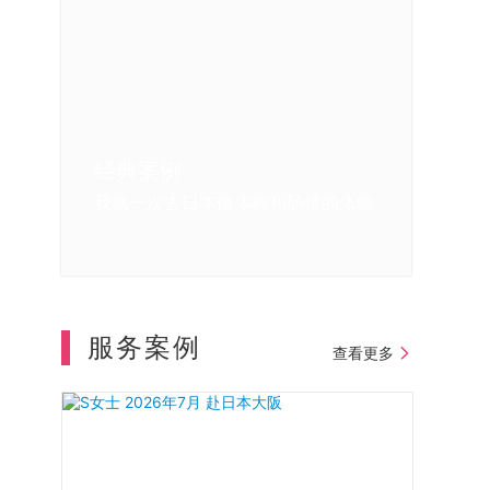
经典案例
经典案例
经典案例
我在日本体检的亲身感受
日本体检中重大疾病的早期发现
我第一次去日本做体检和肠镜的体验
服务案例
查看更多