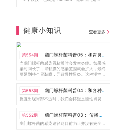
贝尔生理学和医学奖。山中教授呢，他就是
大阪公立大学医学部博士毕业的，也在这边
工作了很长一段时间。1925年成立的，到今
年正好是100周年。以前叫大阪市立大学医学
部附属医院。那么2024年的时候呢，和大阪
健康小知识
查看更多
府立大学合并了。那现在改名为大阪公立大
学医学部附属医院。这里呢是护理学部，那
他也是医学部的一部分。这里有一个新的
LOGO.还有一位呢，是2008年的诺贝尔物理
幽门螺杆菌科普05：和胃炎的关系
第554期
学奖，不过呢，现在人已经去世了。
当幽门螺杆菌感染胃粘膜时会发生炎症。如果感
染时间长了，胃黏膜的感染范围就会扩大，最终
蔓延到整个胃黏膜，导致慢性胃炎。这种慢性胃
炎称为幽门螺杆菌感染性胃炎。幽门螺杆菌感染
的胃炎会导致胃溃疡、十二指肠溃疡和萎缩性胃
幽门螺杆菌科普04：和各种胃病的关系
第553期
炎，其中一些会发展为胃癌。
反复出现胃部不适时，我们会怀疑是慢性胃炎、胃溃疡、十二指肠溃疡等疾病引起的。胃炎、胃溃疡、十二指肠溃疡患者，特别是反复复发时，通常感染幽门螺杆菌。
幽门螺杆菌科普03： 传播途径是什么？如何预防感染？
第552期
幽门螺杆菌的感染途径到目前为止并没有完全搞清楚。但从最近的研究来看，毫无疑问幽门螺杆菌会通过“口口传播”。据说感染幽门螺杆菌的绝大部分是5岁以下的婴儿。这主要是因为幼儿时期的胃是弱酸性的，幽门螺杆菌更容易存活。基于这个原因，有人怀疑幽门螺杆菌是由母亲传染给婴儿。因此要避免成年人口对口的给婴儿进行喂食。