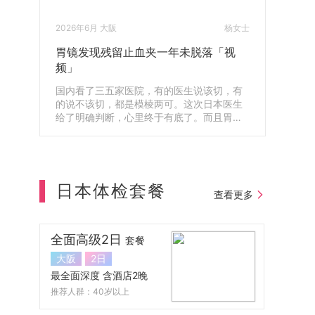
2026年6月 大阪
杨女士
胃镜发现残留止血夹一年未脱落「视
频」
国内看了三五家医院，有的医生说该切，有
的说不该切，都是模棱两可。这次日本医生
给了明确判断，心里终于有底了。而且胃镜
还查出体内残留了一年的止血夹，第二天就
帮我安排取出来了，真的很感谢。
日本体检套餐
查看更多
全面高级2日
套餐
大阪
2日
最全面深度 含酒店2晚
推荐人群：40岁以上