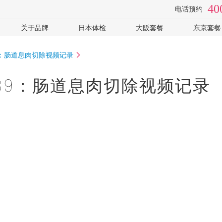
40
电话预约
关于品牌
日本体检
大阪套餐
东京套餐
检
视频专访
体检医院
全面高级2日
癌筛-高
9：肠道息肉切除视频记录
手
套餐价格
心脑血管
癌筛-住
常见问题
女性专用
可选: PE
39：肠道息肉切除视频记录
企业客户
可选: 肠镜
全部
体检常识
全部