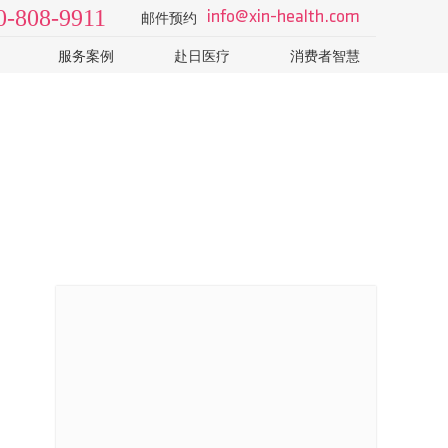
0-808-9911
info@xin-health.com
邮件预约
服务案例
赴日医疗
消费者智慧
级2日
视频 v-log
日本医院
了解日本医疗体系和医院
院
病种知识
如何选择专业的日本体检
T-CT
科普视频
怎样识别山寨机构的销售
日本体检误区：PET-CT