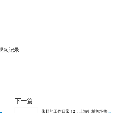
视频记录
下一篇
 38：幽门螺杆菌感染的胃镜照片
朱野的工作日常 12：上海虹桥机场接嘉会国际医院的高级体检老用户