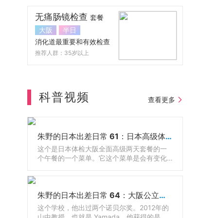
无痛肠镜检查
套餐
大阪
半日
消化道最重要和有效检查
推荐人群：35岁以上
科普视频
查看更多
朱野的日本出差日常 61：日本高级体检配套餐食
这个是日本体检大阪全面高级两天套餐的一
个午餐的一个菜单。它这个菜单是会有变化
的，随着季节的不同，它会有调整，有鱼还
有牛肉，因为日餐呢有很多生的东西嘛，那
有的人吃不惯，那么其实还可以有西餐可以
朱野的日本出差日常 64：大阪公立大学医学院和附属医院
选的。
这个学校，他出过两个诺贝尔奖。2012年的
山中教授，也就是 Yamada，他获得的是诺