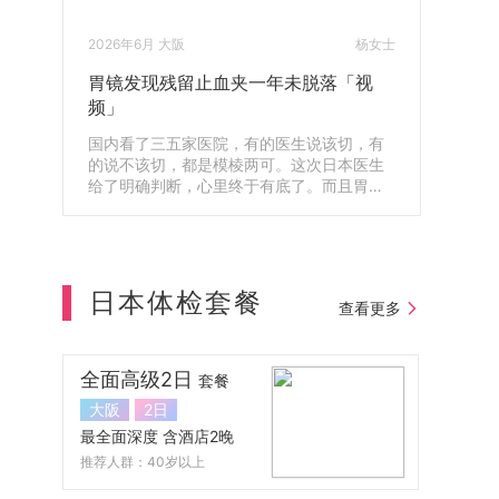
2026年6月 大阪
杨女士
胃镜发现残留止血夹一年未脱落「视
频」
国内看了三五家医院，有的医生说该切，有
的说不该切，都是模棱两可。这次日本医生
给了明确判断，心里终于有底了。而且胃镜
还查出体内残留了一年的止血夹，第二天就
帮我安排取出来了，真的很感谢。
日本体检套餐
查看更多
全面高级2日
套餐
大阪
2日
最全面深度 含酒店2晚
推荐人群：40岁以上