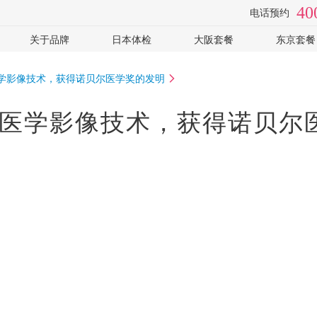
40
电话预约
关于品牌
日本体检
大阪套餐
东京套餐
检
视频专访
体检医院
全面高级2日
癌筛-高
医学影像技术，获得诺贝尔医学奖的发明
手
套餐价格
心脑血管
癌筛-住
常见问题
女性专用
可选: PE
 医学影像技术，获得诺贝尔
企业客户
可选: 肠镜
全部
体检常识
全部