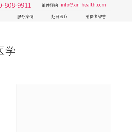
0-808-9911
info@xin-health.com
邮件预约
服务案例
赴日医疗
消费者智慧
级2日
视频 v-log
日本医院
了解日本医疗体系和医院
院
病种知识
如何选择专业的日本体检
T-CT
科普视频
怎样识别山寨机构的销售
医学
日本体检误区：PET-CT