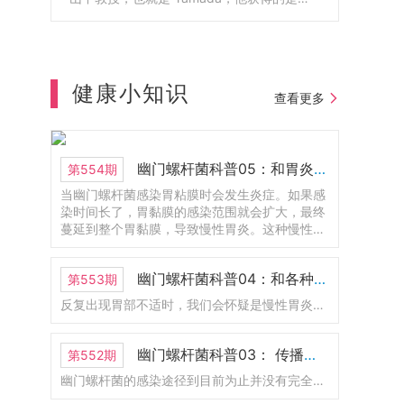
贝尔生理学和医学奖。山中教授呢，他就是
大阪公立大学医学部博士毕业的，也在这边
工作了很长一段时间。1925年成立的，到今
年正好是100周年。以前叫大阪市立大学医学
部附属医院。那么2024年的时候呢，和大阪
健康小知识
查看更多
府立大学合并了。那现在改名为大阪公立大
学医学部附属医院。这里呢是护理学部，那
他也是医学部的一部分。这里有一个新的
LOGO.还有一位呢，是2008年的诺贝尔物理
幽门螺杆菌科普05：和胃炎的关系
第554期
学奖，不过呢，现在人已经去世了。
当幽门螺杆菌感染胃粘膜时会发生炎症。如果感
染时间长了，胃黏膜的感染范围就会扩大，最终
蔓延到整个胃黏膜，导致慢性胃炎。这种慢性胃
炎称为幽门螺杆菌感染性胃炎。幽门螺杆菌感染
的胃炎会导致胃溃疡、十二指肠溃疡和萎缩性胃
幽门螺杆菌科普04：和各种胃病的关系
第553期
炎，其中一些会发展为胃癌。
反复出现胃部不适时，我们会怀疑是慢性胃炎、胃溃疡、十二指肠溃疡等疾病引起的。胃炎、胃溃疡、十二指肠溃疡患者，特别是反复复发时，通常感染幽门螺杆菌。
幽门螺杆菌科普03： 传播途径是什么？如何预防感染？
第552期
幽门螺杆菌的感染途径到目前为止并没有完全搞清楚。但从最近的研究来看，毫无疑问幽门螺杆菌会通过“口口传播”。据说感染幽门螺杆菌的绝大部分是5岁以下的婴儿。这主要是因为幼儿时期的胃是弱酸性的，幽门螺杆菌更容易存活。基于这个原因，有人怀疑幽门螺杆菌是由母亲传染给婴儿。因此要避免成年人口对口的给婴儿进行喂食。