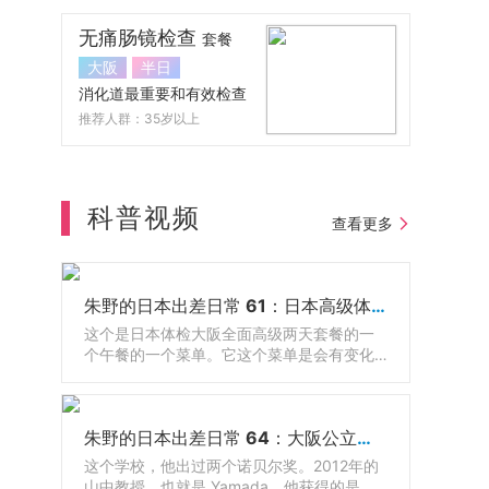
无痛肠镜检查
套餐
大阪
半日
消化道最重要和有效检查
推荐人群：35岁以上
科普视频
查看更多
朱野的日本出差日常 61：日本高级体检配套餐食
这个是日本体检大阪全面高级两天套餐的一
个午餐的一个菜单。它这个菜单是会有变化
的，随着季节的不同，它会有调整，有鱼还
有牛肉，因为日餐呢有很多生的东西嘛，那
有的人吃不惯，那么其实还可以有西餐可以
朱野的日本出差日常 64：大阪公立大学医学院和附属医院
选的。
这个学校，他出过两个诺贝尔奖。2012年的
山中教授，也就是 Yamada，他获得的是诺