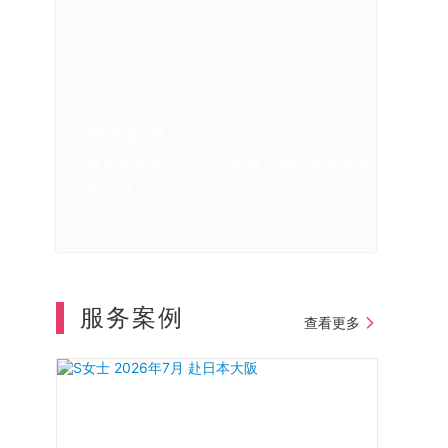
经典案例
经典案例
经典案例
经典案例
直肠癌手术后，到日本做高级防癌体检的
我在日本体检的亲身感受
日本体检中重大疾病的早期发现
我第一次去日本做体检和肠镜的体验
全过程
服务案例
查看更多