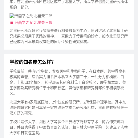
年，在北里研究所所在地区成立了北里大学，所以学校也是北里研究所体
系的一部分。
细菌学之父 北里柴三郎
北里研究所以研究传染病并进行相关教育为中心，同时继承了北里博士研
究成果必须用于实践的精神，一直致力于传染病的诊疗，如今北里研究所
已经成为日本最具权威性的国际传染性研究机构。
学校的知名度怎么样？
学校目前一共有8个学部，专攻医学和生物科学，在日本医、药学界享有
极高的声誉，综合实力排名日本私立大学前二十，一共分为相模原、白
金、十和田3个校区，药学部及其研究科位于白金校区，即学校本部，兽
医学部及其研究科位于十和田校区，其他学部和研究科都位于相模原校
区。
北里大学有4家附属医院、2个独立的研究所、2所保健护理学校。其中东
洋医院研究所是日本第一家东洋医学综合研究所机构，里面也有很多关于
汉方药的研究。
学校和哈佛大学、剑桥大学等多个世界级学府都有学术上的合作交流项
目，并且也获得了中国教育部的认证，和吉林大学医学院一起建立了吉林
大学中日联谊医院。