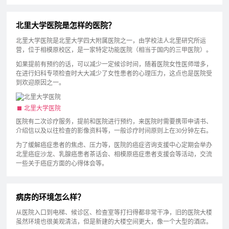
北里大学医院是怎样的医院？
北里大学医院是北里大学四大附属医院之一，由学校法人北里研究所运
营，位于相模原校区，是一家特定功能医院（相当于国内的三甲医院）。
如果提前有预约的话，可以减少一定候诊时间，随着医院女性医师增多，
在进行妇科专项检查时大大减少了女性患者的心理压力，这点也是医院受
到欢迎原因之一。
北里大学医院
医院有二次诊疗服务，提前和医院进行预约，来医院时需要携带申请书、
介绍信以及以往检查的影像资料等，一般诊疗时间原则上在30分钟左右。
为了缓解癌症患者的焦虑、压力等，医院的癌症咨询支援中心定期会举办
北里癌症沙龙、乳腺癌患者茶话会、相模原癌症患者支援会等活动，交流
一些关于癌症方面的心得体会等。
病房的环境怎么样？
从医院入口到电梯、候诊区、检查室等打扫得都非常干净，旧的医院大楼
虽然环境也很美观清洁，但是新建的大楼空间更大，像一个大型的酒店。