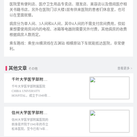
医院里有便利店、医疗卫生用品专卖店、理发店、美容店以及借阅医疗相
关书籍书店，另外在医院门诊大楼1层有供来医院的患者们休息室，也可
以在里面就餐。
病房分为单人间、3人间和4人间，其中4人间的不需支付房间费用，但如
果想要使用房间内的电视、冰箱等电器则需要另外付费，其他病房的收费
根据病房人数而定。
乘车路线：乘坐JR横滨线在古渊站·相模原站下车就能抵达医院，非常便
利。
其他文章
查看更多 >
その他
千叶大学医学部附属医院
千叶大学医学部附属医院
CHIBA UNIVERSITY
HOSPITAL，成立于1949年，
位于日本千叶县，是千叶县
唯一的医学部附属医院，同
时也是日本的特定功能医
信州大学医学部附属医院
院，在肺癌、乳腺癌等癌症
治疗方面临床上已经取得了
信州大学医学部附属医院的
很大的成果，并另外开设了
前身是开院于1945年的市立
窗口专门提供与癌症相关的
松本医院，至今已有74年的
看护、院外治疗等咨询服
历史了，简称信大医院，同
务。