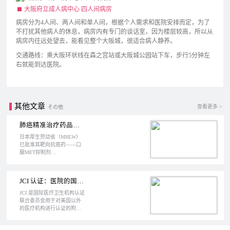
大阪府立成人病中心 四人间病房
病房分为4人间、两人间和单人间，根据个人需求和医院安排而定，为了
不打扰其他病人的休息，病房内有专门的谈话室，因为楼层较高，所以从
病房内往远处望去，能看见整个大阪城，很适合病人静养。
交通路线：乘大阪环状线在森之宫站或大阪城公园站下车，步行5分钟左
右就能到达医院。
其他文章
查看更多 >
その他
肺癌精准治疗药品：口服MET抑制剂Tepmetko（tepotinib）
日本厚生劳动省（MHLW）
已批准其靶向抗癌药——口
服MET抑制剂
Tepmetko（tepotinib），用于
治疗携带MET基因第14号外
显子（METex14）跳跃改变
JCI 认证：医院的国际化认证
的不可切除性、晚期或复发
性非小细胞肺癌（NSCLC）
JCI 是国际医疗卫生机构认证
患者。同时，该机构批准了
联合委员会用于对美国以外
ArcherDX的ArcherMET测试作
的医疗机构进行认证的附属
为伴随诊断，以识别符合治
机构。JCI 认证（ Joint
疗条件的患者。该分析法旨
Commission International ）
在检测组织和液体活检样品