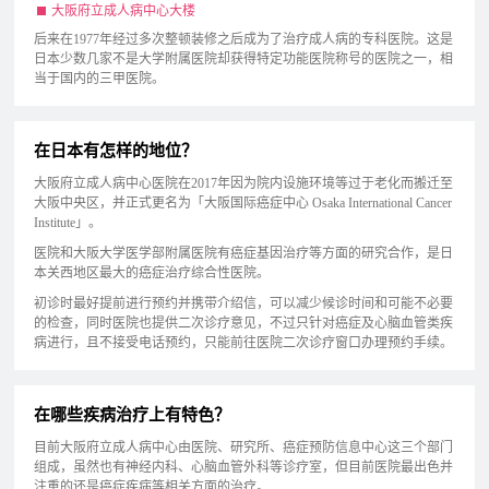
大阪府立成人病中心大楼
后来在1977年经过多次整顿装修之后成为了治疗成人病的专科医院。这是
日本少数几家不是大学附属医院却获得特定功能医院称号的医院之一，相
当于国内的三甲医院。
在日本有怎样的地位？
大阪府立成人病中心医院在2017年因为院内设施环境等过于老化而搬迁至
大阪中央区，并正式更名为「大阪国际癌症中心 Osaka International Cancer
Institute」。
医院和大阪大学医学部附属医院有癌症基因治疗等方面的研究合作，是日
本关西地区最大的癌症治疗综合性医院。
初诊时最好提前进行预约并携带介绍信，可以减少候诊时间和可能不必要
的检查，同时医院也提供二次诊疗意见，不过只针对癌症及心脑血管类疾
病进行，且不接受电话预约，只能前往医院二次诊疗窗口办理预约手续。
在哪些疾病治疗上有特色？
目前大阪府立成人病中心由医院、研究所、癌症预防信息中心这三个部门
组成，虽然也有神经内科、心脑血管外科等诊疗室，但目前医院最出色并
注重的还是癌症疾病等相关方面的治疗。