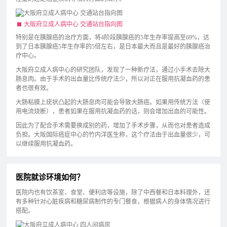
大阪府立成人病中心 交通站台指向图
特别是在胰腺癌的治疗方面，将4阶段胰腺癌的5年生存率提高至69%，达
到了日本胰腺癌5年生存率的5倍左右，是日本最大而且是最好的胰腺癌治
疗中心。
大阪府立成人病中心的研究团队，发现了一种新疗法，通过小手术去除大
肠息肉。由于手术的出血量比传统疗法少，所以对正在服用抗凝血药的患
者也很有效。
大肠粘膜上疣状凸起的大肠息肉可能会导致大肠癌。如果用传统方法（使
用电流烧断），患者如果在服用抗凝血药的话，则会增加出血的可能性。
因此为了配合手术需要换成别的药，增加了手术步骤，从而也对患者造成
负担。大阪国际癌症中心的竹内洋医生称，这个疗法由于出血量很少，可
以继续服用抗凝血药。
医院就诊环境如何？
医院内也有饮茶室、食堂、便利店等设施，除了中西餐和日本料理外，还
有多种针对心脏疾病和糖尿病制作的专门餐食，根据病人的身体情况进行
搭配。