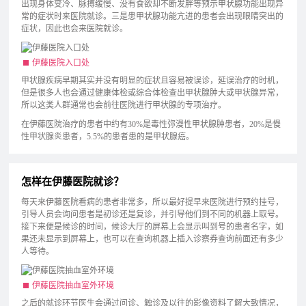
出现身体变冷、脉搏缓慢、没有食欲却不断发胖等预示甲状腺功能出现异
常的症状时来医院就诊。三是患甲状腺功能亢进的患者会出现眼睛突出的
症状，因此也会来医院就诊。
伊藤医院入口处
甲状腺疾病早期其实并没有明显的症状且容易被误诊，延误治疗的时机，
但是很多人也会通过健康体检或综合体检查出甲状腺肿大或甲状腺异常，
所以这类人群通常也会前往医院进行甲状腺的专项治疗。
在伊藤医院治疗的患者中约有30%是毒性弥漫性甲状腺肿患者，20%是慢
性甲状腺炎患者，5.5%的患者患的是甲状腺癌。
怎样在伊藤医院就诊？
每天来伊藤医院看病的患者非常多，所以最好提早来医院进行预约挂号，
引导人员会询问患者是初诊还是复诊，并引导他们到不同的机器上取号。
接下来便是候诊的时间，候诊大厅的屏幕上会显示叫到号的患者名字，如
果还未显示到屏幕上，也可以在查询机器上插入诊察券查询前面还有多少
人等待。
伊藤医院抽血室外环境
之后的就诊环节医生会通过问诊、触诊及以往的影像资料了解大致情况，