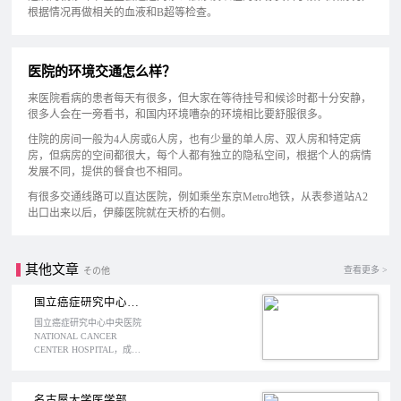
根据情况再做相关的血液和B超等检查。
医院的环境交通怎么样？
来医院看病的患者每天有很多，但大家在等待挂号和候诊时都十分安静，
很多人会在一旁看书，和国内环境嘈杂的环境相比要舒服很多。
住院的房间一般为4人房或6人房，也有少量的单人房、双人房和特定病
房，但病房的空间都很大，每个人都有独立的隐私空间，根据个人的病情
发展不同，提供的餐食也不相同。
有很多交通线路可以直达医院，例如乘坐东京Metro地铁，从表参道站A2
出口出来以后，伊藤医院就在天桥的右侧。
其他文章
查看更多 >
その他
国立癌症研究中心中央医院
国立癌症研究中心中央医院
NATIONAL CANCER
CENTER HOSPITAL，成立
于1999年，位于日本东京中
央区，前身是1962年成立的
国立癌症中心。作为日本抗
名古屋大学医学部附属病院