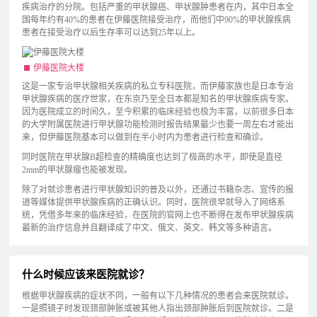
疾病治疗的分院。包括严重的甲状腺癌、甲状腺肿患者在内，其中日本全
国每年约有40%的患者在伊藤医院接受治疗，而他们中90%的甲状腺疾病
患者在接受治疗以后生存率可以达到25年以上。
伊藤医院大楼
这是一家专治甲状腺相关疾病的私立专科医院，而伊藤家族也是日本专治
甲状腺疾病的医疗世家，在东京乃至全日本都是知名的甲状腺疾病专家。
因为医院成立的时间久，至今积累的临床经验也极为丰富，以前很多日本
的大学附属医院进行甲状腺功能检测时报告结果最少也要一周左右才能出
来，但伊藤医院基本可以做到在半小时内为患者进行检查和确诊。
同时医院在甲状腺B超检查的精确度也达到了极高的水平，即使是直径
2mm的甲状腺瘤也能被发现。
除了对就诊患者进行甲状腺知识的普及以外，还通过书籍杂志、宣传的报
道等媒体提供甲状腺疾病的正确认识。同时，医院很早就导入了网络系
统，凭借多年来的临床经验，在医院的官网上也不断得在发布甲状腺疾病
最新的治疗信息并且翻译成了中文、俄文、英文、韩文等多种语言。
什么时候应该来医院就诊？
根据甲状腺疾病的症状不同，一般有以下几种情况的患者会来医院就诊。
一是照镜子时发现颈部肿胀或被其他人指出颈部肿胀后到医院就诊。二是