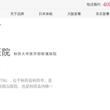
40
电话预约
关于品牌
日本体检
大阪套餐
东京套餐
检
视频专访
体检医院
全面高级2日
癌筛-高
手
套餐价格
心脑血管
癌筛-住
常见问题
女性专用
可选: PE
企业客户
可选: 肠镜
全部
医院
体检常识
全部
秋田大学医学部附属病院
布
SPITAL ，位于秋田县秋田市，是
害据点医院。也是秋田县内唯一