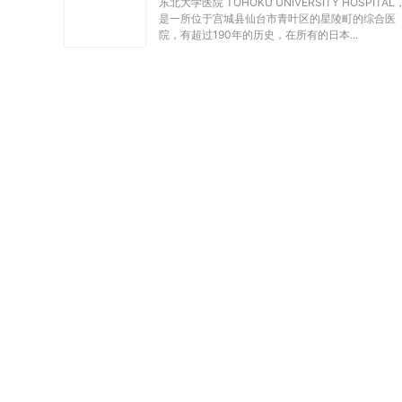
东北大学医院 TOHOKU UNIVERSITY HOSPITAL
是一所位于宫城县仙台市青叶区的星陵町的综合医
院，有超过190年的历史，在所有的日本...