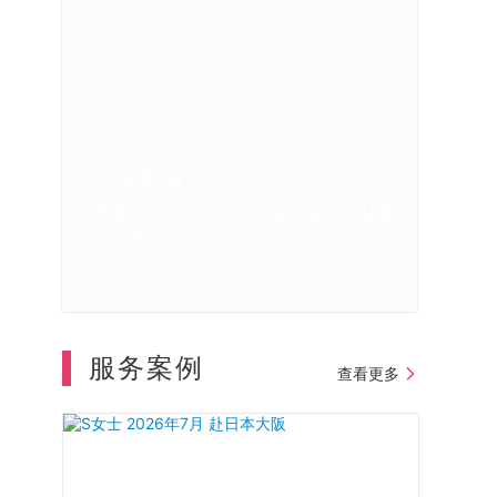
经典案例
经典案例
经典案例
经典案例
直肠癌手术后，到日本做高级防癌体检的
我在日本体检的亲身感受
日本体检中重大疾病的早期发现
我第一次去日本做体检和肠镜的体验
全过程
服务案例
查看更多