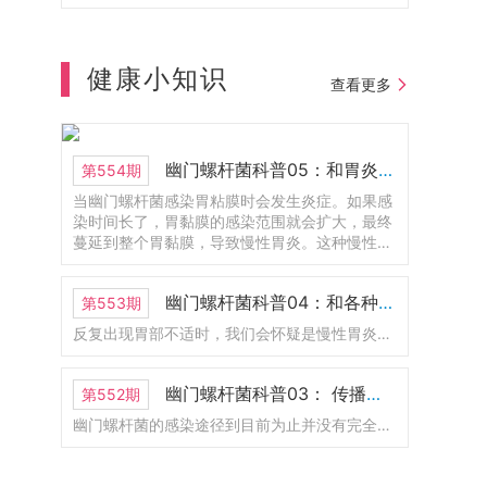
贝尔生理学和医学奖。山中教授呢，他就是
大阪公立大学医学部博士毕业的，也在这边
工作了很长一段时间。1925年成立的，到今
年正好是100周年。以前叫大阪市立大学医学
健康小知识
部附属医院。那么2024年的时候呢，和大阪
查看更多
府立大学合并了。那现在改名为大阪公立大
学医学部附属医院。这里呢是护理学部，那
他也是医学部的一部分。这里有一个新的
LOGO.还有一位呢，是2008年的诺贝尔物理
幽门螺杆菌科普05：和胃炎的关系
第554期
学奖，不过呢，现在人已经去世了。
当幽门螺杆菌感染胃粘膜时会发生炎症。如果感
染时间长了，胃黏膜的感染范围就会扩大，最终
蔓延到整个胃黏膜，导致慢性胃炎。这种慢性胃
炎称为幽门螺杆菌感染性胃炎。幽门螺杆菌感染
的胃炎会导致胃溃疡、十二指肠溃疡和萎缩性胃
幽门螺杆菌科普04：和各种胃病的关系
第553期
炎，其中一些会发展为胃癌。
反复出现胃部不适时，我们会怀疑是慢性胃炎、胃溃疡、十二指肠溃疡等疾病引起的。胃炎、胃溃疡、十二指肠溃疡患者，特别是反复复发时，通常感染幽门螺杆菌。
幽门螺杆菌科普03： 传播途径是什么？如何预防感染？
第552期
幽门螺杆菌的感染途径到目前为止并没有完全搞清楚。但从最近的研究来看，毫无疑问幽门螺杆菌会通过“口口传播”。据说感染幽门螺杆菌的绝大部分是5岁以下的婴儿。这主要是因为幼儿时期的胃是弱酸性的，幽门螺杆菌更容易存活。基于这个原因，有人怀疑幽门螺杆菌是由母亲传染给婴儿。因此要避免成年人口对口的给婴儿进行喂食。