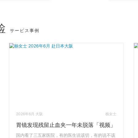
检
サービス事例
2026年6月 大阪
杨女士
胃镜发现残留止血夹一年未脱落「视频」
国内看了三五家医院，有的医生说该切，有的说不该