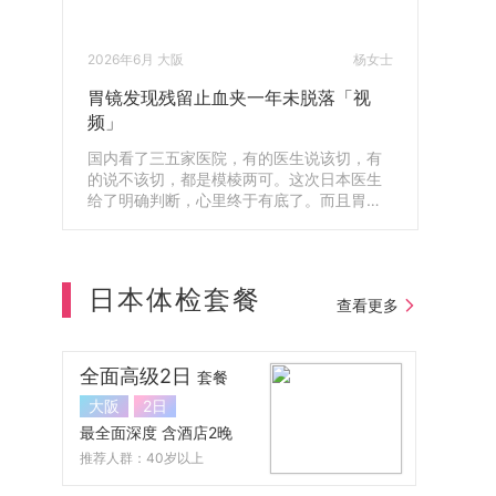
2026年6月 大阪
杨女士
胃镜发现残留止血夹一年未脱落「视
频」
国内看了三五家医院，有的医生说该切，有
的说不该切，都是模棱两可。这次日本医生
给了明确判断，心里终于有底了。而且胃镜
还查出体内残留了一年的止血夹，第二天就
帮我安排取出来了，真的很感谢。
日本体检套餐
查看更多
全面高级2日
套餐
大阪
2日
最全面深度 含酒店2晚
推荐人群：40岁以上