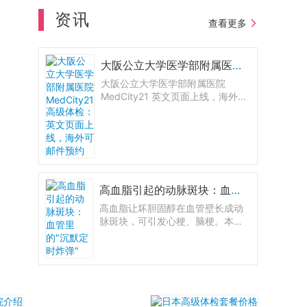
资讯
查看更多
大阪公立大学医学部附属医院 MedCity21 高级体检：英文页面上线，海外可邮件预约
大阪公立大学医学部附属医院
MedCity21 英文页面上线，海外用
户可浏览六大体检套餐对比，并通
过邮件咨询与预约。
高血脂引起的动脉斑块：血管里的"沉默定时炸弹"
高血脂让坏胆固醇在血管壁长成动
脉斑块，可引发心梗、脑梗。本文
讲清斑块风险、颈动脉超声与冠脉
钙化积分等检查方法，以及他汀与
生活方式如何稳住甚至逆转斑块。