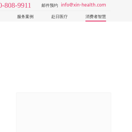
0-808-9911
info@xin-health.com
邮件预约
服务案例
赴日医疗
消费者智慧
级2日
视频 v-log
日本医院
了解日本医疗体系和医院
院
病种知识
如何选择专业的日本体检
T-CT
科普视频
怎样识别山寨机构的销售
日本体检误区：PET-CT