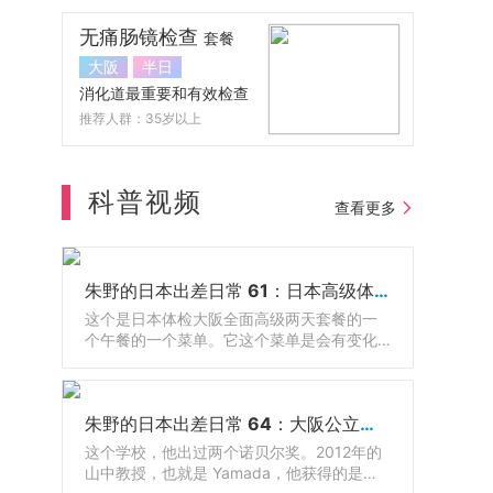
无痛肠镜检查
套餐
大阪
半日
消化道最重要和有效检查
推荐人群：35岁以上
科普视频
查看更多
朱野的日本出差日常 61：日本高级体检配套餐食
这个是日本体检大阪全面高级两天套餐的一
个午餐的一个菜单。它这个菜单是会有变化
的，随着季节的不同，它会有调整，有鱼还
有牛肉，因为日餐呢有很多生的东西嘛，那
有的人吃不惯，那么其实还可以有西餐可以
朱野的日本出差日常 64：大阪公立大学医学院和附属医院
选的。
这个学校，他出过两个诺贝尔奖。2012年的
山中教授，也就是 Yamada，他获得的是诺