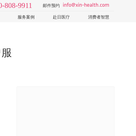
0-808-9911
info@xin-health.com
邮件预约
服务案例
赴日医疗
消费者智慧
级2日
视频 v-log
日本医院
了解日本医疗体系和医院
院
病种知识
如何选择专业的日本体检
T-CT
科普视频
怎样识别山寨机构的销售
户服
日本体检误区：PET-CT