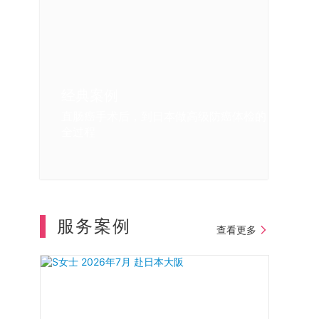
经典案例
经典案例
经典案例
经典案例
直肠癌手术后，到日本做高级防癌体检的
我在日本体检的亲身感受
日本体检中重大疾病的早期发现
我第一次去日本做体检和肠镜的体验
全过程
服务案例
查看更多