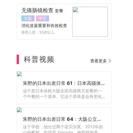
无痛肠镜检查
套餐
大阪
半日
消化道最重要和有效检查
推荐人群：35岁以上
科普视频
查看更多
朱野的日本出差日常 61：日本高级体检配套餐食
这个是日本体检大阪全面高级两天套餐的一
个午餐的一个菜单。它这个菜单是会有变化
的，随着季节的不同，它会有调整，有鱼还
有牛肉，因为日餐呢有很多生的东西嘛，那
有的人吃不惯，那么其实还可以有西餐可以
朱野的日本出差日常 64：大阪公立大学医学院和附属医院
选的。
这个学校，他出过两个诺贝尔奖。2012年的
山中教授，也就是 Yamada，他获得的是诺