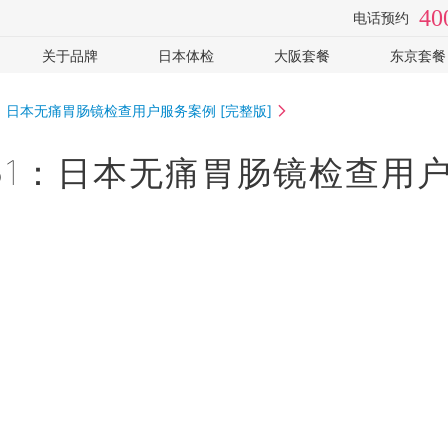
40
电话预约
关于品牌
日本体检
大阪套餐
东京套餐
检
视频专访
体检医院
全面高级2日
癌筛-高
：日本无痛胃肠镜检查用户服务案例 [完整版]
手
套餐价格
心脑血管
癌筛-住
常见问题
女性专用
可选: PE
51：日本无痛胃肠镜检查用
企业客户
可选: 肠镜
全部
体检常识
全部