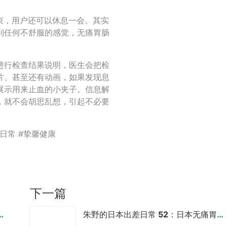
结束，用户还可以休息一会。其实
到任何不舒服的感觉，无痛胃肠
进行检查结果说明，医生会把检
片、甚至还有动画，如果发现息
展示用来止血的小夹子。信息解
，就不会胡思乱想，引起不必要
日常 #挚馨健康
下一篇
：日本高级体检的视频服务案例
朱野的日本出差日常 52：日本无痛胃肠镜用户服务案例（上）