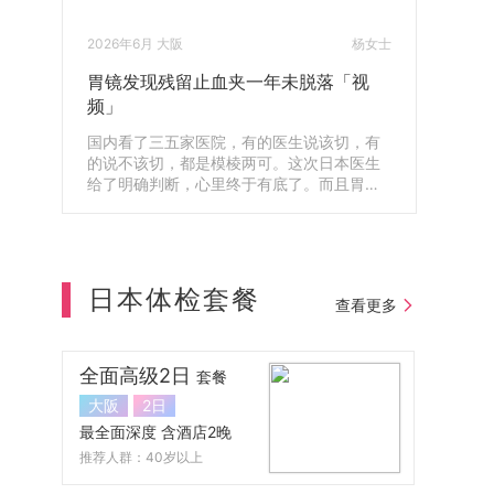
2026年6月 大阪
杨女士
胃镜发现残留止血夹一年未脱落「视
频」
国内看了三五家医院，有的医生说该切，有
的说不该切，都是模棱两可。这次日本医生
给了明确判断，心里终于有底了。而且胃镜
还查出体内残留了一年的止血夹，第二天就
帮我安排取出来了，真的很感谢。
日本体检套餐
查看更多
全面高级2日
套餐
大阪
2日
最全面深度 含酒店2晚
推荐人群：40岁以上