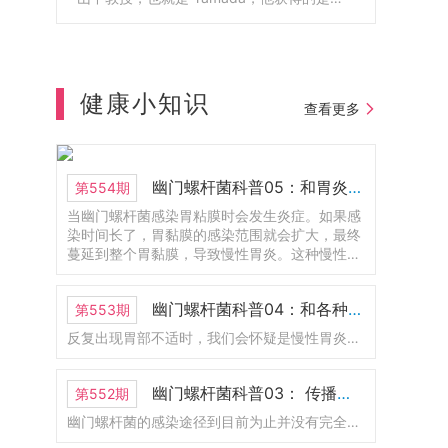
贝尔生理学和医学奖。山中教授呢，他就是
大阪公立大学医学部博士毕业的，也在这边
工作了很长一段时间。1925年成立的，到今
年正好是100周年。以前叫大阪市立大学医学
部附属医院。那么2024年的时候呢，和大阪
健康小知识
查看更多
府立大学合并了。那现在改名为大阪公立大
学医学部附属医院。这里呢是护理学部，那
他也是医学部的一部分。这里有一个新的
LOGO.还有一位呢，是2008年的诺贝尔物理
幽门螺杆菌科普05：和胃炎的关系
第554期
学奖，不过呢，现在人已经去世了。
当幽门螺杆菌感染胃粘膜时会发生炎症。如果感
染时间长了，胃黏膜的感染范围就会扩大，最终
蔓延到整个胃黏膜，导致慢性胃炎。这种慢性胃
炎称为幽门螺杆菌感染性胃炎。幽门螺杆菌感染
的胃炎会导致胃溃疡、十二指肠溃疡和萎缩性胃
幽门螺杆菌科普04：和各种胃病的关系
第553期
炎，其中一些会发展为胃癌。
反复出现胃部不适时，我们会怀疑是慢性胃炎、胃溃疡、十二指肠溃疡等疾病引起的。胃炎、胃溃疡、十二指肠溃疡患者，特别是反复复发时，通常感染幽门螺杆菌。
幽门螺杆菌科普03： 传播途径是什么？如何预防感染？
第552期
幽门螺杆菌的感染途径到目前为止并没有完全搞清楚。但从最近的研究来看，毫无疑问幽门螺杆菌会通过“口口传播”。据说感染幽门螺杆菌的绝大部分是5岁以下的婴儿。这主要是因为幼儿时期的胃是弱酸性的，幽门螺杆菌更容易存活。基于这个原因，有人怀疑幽门螺杆菌是由母亲传染给婴儿。因此要避免成年人口对口的给婴儿进行喂食。