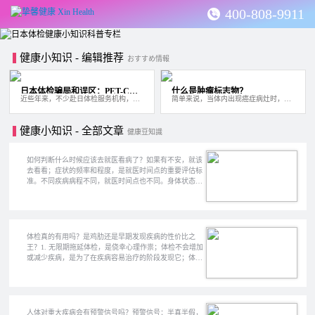
400-808-9911
健康小知识 - 编辑推荐
おすすめ情報
日本体检骗局和误区：PET-CT 对体检有帮助吗？
什么是肿瘤标志物？
近些年来，不少赴日体检服务机构，都在宣传一种用 PET-CT 作为高级检查项目的，所谓精...
简单来说，当体内出现癌症病灶时，在血液和尿液中会出现健康时几乎不会出现的特殊蛋白...
健康小知识 - 全部文章
健康豆知識
如何判断什么时候应该去就医看病了？如果有不安，就该
去看看；症状的频率和程度，是就医时间点的重要评估标
准。不同疾病病程不同，就医时间点也不同。身体状态与
情绪状态，也是是否需要就医的重要参考；
体检真的有用吗？是鸡肋还是早期发现疾病的性价比之
王？1. 无限期拖延体检，是侥幸心理作祟；体检不会增加
或减少疾病，是为了在疾病容易治疗的阶段发现它；体检
项目设计的底层逻辑，是对疾病发现性价比的考量；体检
的频率：参考各类疾病发生发展的时间与家族史；机构体
检和医院体检各有优势，关键是迈出第一步。
人体对重大疾病会有预警信号吗？预警信号：半真半假，