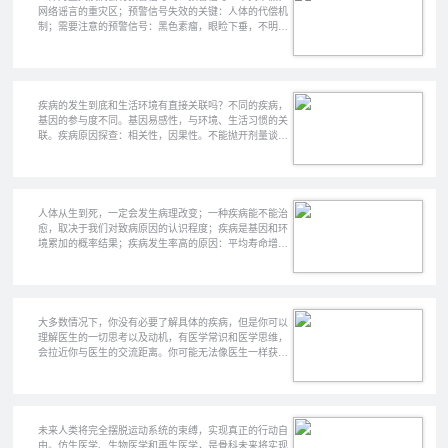
网络谣言的重灾区；预警信号失效的关键：人体的代偿机
制；需要注意的预警信号：黑色素瘤，眼睑下垂，不明原
因发热，便血/便黑，尿多/消瘦；突如其来的焦虑感，也
可能是一种预警。
疾病的发生到底和生活环境有直接关联吗？不同的疾病，
基因的参与度不同。基因易感性，与环境、生活习惯的关
联。疾病原因探查：相关性，因果性。不能抛开剂量谈毒
性；小环境对疾病的影响：高盐因素与高血压，潮湿环境
与黄曲霉菌，腌制食品/泡菜与亚硝酸盐，抽油烟机与肺
癌。
人体从生到死，一定会发生病理改变；一种疾病能不能治
愈，取决于我们对致病原因的认识程度；疾病是基因和环
境累加的概率结果；疾病发生率高的原因：平均寿命增
加、检查率提高、疾病谱迁移；我们正在创造新的疾病：
药品滥用，不良生活习惯，现代快节奏生活，需要被认可
的痛苦等。
大多数情况下，你没有必要了解具体的疾病，但是你可以
理解医生的一切思考以及动机，有医学常识和医学思维，
会拉近你与医生的交流距离。你可能无法像医生一样获得
对于疾病和治疗的“直觉”，但是你至少可以获得几个能
力：第一，寻找及判断最适合的医生的能力；第二，为自
己和家庭选择最合适健康规划方案的能力；第三，理解疾
病和现状，不再焦虑从容生活的能力。
未来人类将完全摆脱运动系统的束缚，实现真正的行动自
由。仿生医学、生物医学和再生医学，是骨科未来将实现