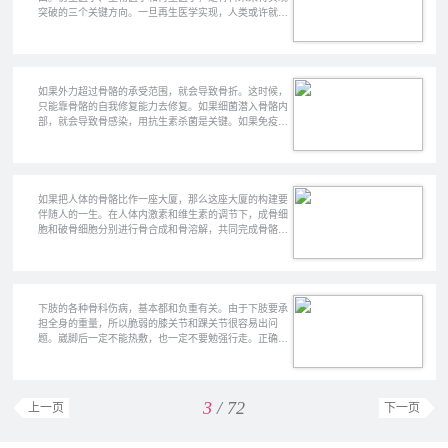
突破的三个关键方向。一旦再生医学实现，人类或许就将
实现真正的永生。
如果外力超过骨骼的承受范围，就会导致骨折。这时候，
只能靠骨骼的自我修复能力去修复。如果细菌潜入骨骼内
部，就会导致骨感染，用抗生素杀菌是关键。如果免疫系
统出了问题，错误的攻击我们脊柱、关节处的骨组织，就
会带来自身免疫性疾病。对于这类疾病，目前没有太好的
治疗方案，只能缓解症状。
如果把人体的骨骼比作一座大厦，那么这座大厦的构建要
伴随人的一生。在人体内激素和维生素的调节下，成骨细
胞和破骨细胞分别进行骨合成和骨溶解，共同完成骨骼的
代谢。基因决定身高的上限，营养和运动决定身高的下
限。 0-2岁的婴儿，要加强补充维生素D，防止骨骼发育畸
形；中老年人，则要注意改变饮食和生活习惯，预防骨质
疏松。
下肢的各种骨科伤病，基本都和负重有关。由于下肢要承
担全身的重量，所以脆弱的膝关节和踝关节很容易出问
题。崴脚后一定不能热敷，也一定不要勉强行走。正确的
做法是第一时间停止运动，冷敷消肿止痛，然后耐心休
息、等待恢复。保护下肢关节，最重要的还是避免损伤，
起码减少损伤关节的行为的频次。
3
/ 72
上一页
下一页