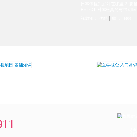
日本体检到底好在哪里？ 要
PET-CT 对体检真的有帮助
视频源：
优酷
|
腾讯
|
B站
911