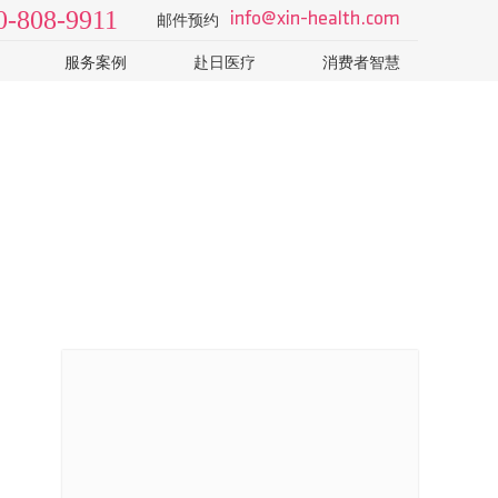
0-808-9911
info@xin-health.com
邮件预约
服务案例
赴日医疗
消费者智慧
级2日
视频 v-log
日本医院
了解日本医疗体系和医院
院
病种知识
如何选择专业的日本体检
T-CT
科普视频
怎样识别山寨机构的销售
日本体检误区：PET-CT