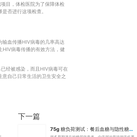
础项目，体检医院为了保障体检
择是否进行这项检查。
输血传播HIV病毒的几率高达
止HIV病毒传播的有效方法，健
已经被感染，而且HIV病毒可在
注意自己日常生活的卫生安全之
下一篇
75g 糖负荷测试：餐后血糖与隐性糖尿病
起
很多早期潜在的糖尿病患者，由于漏诊而徘徊于临界