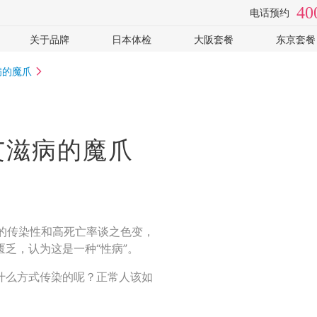
40
电话预约
关于品牌
日本体检
大阪套餐
东京套餐
检
视频专访
体检医院
全面高级2日
癌筛-高
病的魔爪
手
套餐价格
心脑血管
癌筛-住
常见问题
女性专用
可选: PE
企业客户
可选: 肠镜
全部
艾滋病的魔爪
体检常识
全部
它的传染性和高死亡率谈之色变，
乏，认为这是一种“性病”。
什么方式传染的呢？正常人该如