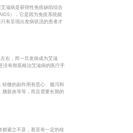
而艾滋病是获得性免疫缺陷综合
me, 简称AIDS），它是因为免疫系统能
而只有呈现出发病状况的患者才
1年左右，而一旦发病成为艾滋
上还没有彻底根治艾滋病的医疗手
，轻微的副作用有恶心、腹泻和
，胰脏炎等等，而且需要长期的
者都避之不及，甚至有一定的歧