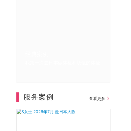
经典案例
经典案例
经典案例
我在日本体检的亲身感受
日本体检中重大疾病的早期发现
我第一次去日本做体检和肠镜的体验
服务案例
查看更多