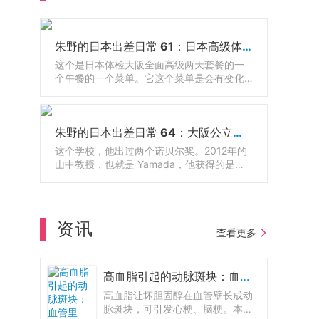
朱野的日本出差日常 61：日本高级体检配套餐食
这个是日本体检大阪全面高级两天套餐的一
个午餐的一个菜单。它这个菜单是会有变化
的，随着季节的不同，它会有调整，有鱼还
有牛肉，因为日餐呢有很多生的东西嘛，那
有的人吃不惯，那么其实还可以有西餐可以
朱野的日本出差日常 64：大阪公立大学医学院和附属医院
选的。
这个学校，他出过两个诺贝尔奖。2012年的
山中教授，也就是 Yamada，他获得的是诺
贝尔生理学和医学奖。山中教授呢，他就是
大阪公立大学医学部博士毕业的，也在这边
工作了很长一段时间。1925年成立的，到今
年正好是100周年。以前叫大阪市立大学医学
资讯
部附属医院。那么2024年的时候呢，和大阪
查看更多
府立大学合并了。那现在改名为大阪公立大
学医学部附属医院。这里呢是护理学部，那
他也是医学部的一部分。这里有一个新的
高血脂引起的动脉斑块：血管里的"沉默定时炸弹"
LOGO.还有一位呢，是2008年的诺贝尔物理
高血脂让坏胆固醇在血管壁长成动
学奖，不过呢，现在人已经去世了。
脉斑块，可引发心梗、脑梗。本文