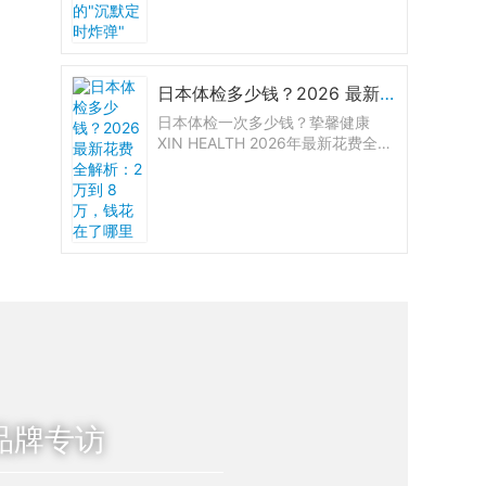
讲清斑块风险、颈动脉超声与冠脉
钙化积分等检查方法，以及他汀与
生活方式如何稳住甚至逆转斑块。
日本体检多少钱？2026 最新花费全解析：2 万到 8 万，钱花在了哪里
日本体检一次多少钱？挚馨健康
XIN HEALTH 2026年最新花费全解
析：大阪7档套餐从2.6万到8.2万，
东京三大医院价格对比，胃肠镜+息
肉切除明细全公开。
品牌专访