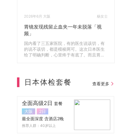
2026年6月 大阪
杨女士
胃镜发现残留止血夹一年未脱落「视
频」
国内看了三五家医院，有的医生说该切，有
的说不该切，都是模棱两可。这次日本医生
给了明确判断，心里终于有底了。而且胃镜
还查出体内残留了一年的止血夹，第二天就
帮我安排取出来了，真的很感谢。
日本体检套餐
查看更多
全面高级2日
套餐
大阪
2日
最全面深度 含酒店2晚
推荐人群：40岁以上