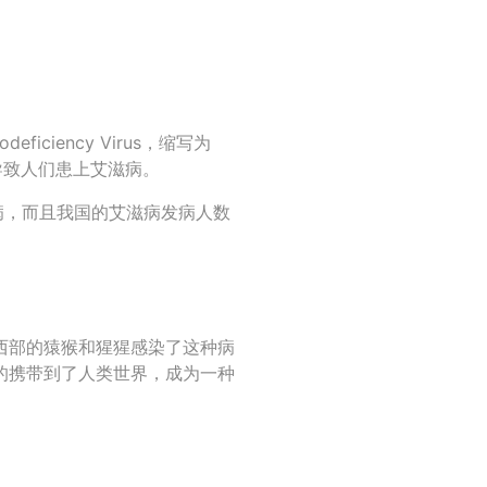
ficiency Virus，缩写为
导致人们患上艾滋病。
滋病，而且我国的艾滋病发病人数
中西部的猿猴和猩猩感染了这种病
的携带到了人类世界，成为一种
？