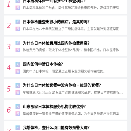
日本男科体检一共有多少个检查项目？
问
1
答
日本男科体检项目包含：男性基础和高级检查两部分，高级项目更适合40岁以上男性。
日本体检能查出很小的癌症，是真的吗？
问
2
答
日本早在七八十年代就建立了三级防癌体系，主要就是针对癌症早期的检测与治疗，截止到...
为什么日本体检费用比国内体检费用高？
问
3
答
体检费用的高低，取决于体检整体“品质”，和中国相比，日本医疗体系完善且成熟发达。
国内如何申请日本体检？
问
4
答
国内申请日本体检一般是通过正规专业的服务机构完成的。
因申请日本体...
为什么日本体检套餐中没有体检 + 旅游的套餐？
问
5
答
挚馨健康 Xin Health 是专业严谨的健康服务品牌，提供日本体检的标准化服务产品，公司...
山东哪家日本体检服务机构比较优秀？
问
6
答
挚馨健康是一家专业严谨的健康服务品牌，为全国各地用户提供日本高级体检的预约、客服...
我想体检，查什么项目能有效预警大病？
问