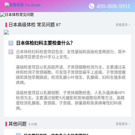
400-808-9911
日本高级体检 常见问题 87
查看更多 >
日本体检妇科主要检查什么？
问
日本体检妇科检查项目包含：女性基础和高级检查两部分，其中
答
高级项目更适合40岁以上女性。
基础检查项目以乳房超声波、子宫颈细胞检测为主，主要通过采
样和检测子宫颈细胞，可发现子宫颈部扁平上皮癌、子宫颈部腺
癌和其他早期癌症。检测乳腺小叶增生、乳腺癌、妇科生殖系统
疾病。
高级检查项目以乳腺钼靶、子宫体细胞检查、人乳头瘤病毒HPV
检测为主。主要通过钼靶X光摄影和宫体细胞培养等方法，高精
度检测乳腺癌、宫颈癌、子宫癌、卵巢癌和各类病毒性妇科疾
病。
其他问题
查看更多 >
その他