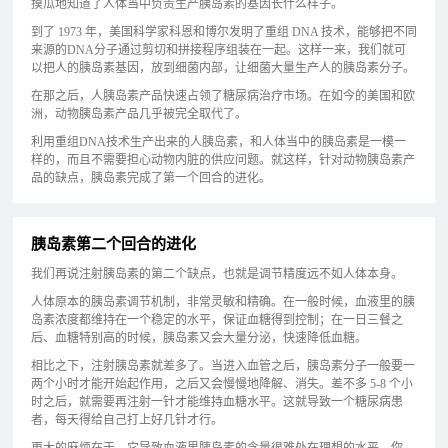
摸瓜地知道了人体当中负责生产胰岛素的基因长什么样子。
到了 1973 年，美国科学家科恩和博尔发明了重组 DNA 技术，能够把不同
来源的DNA分子通过剪切和拼接程序组装在一起。这样一来，我们就可
以把人的胰岛素基因，放到细菌内部，让细菌大量生产人的胰岛素分子。
在那之后，人胰岛素产品快速占领了糖尿病治疗市场。在如今的美国和欧
洲，动物胰岛素产品几乎被完全取代了。
利用重组DNA技术生产出来的人胰岛素，和人体当中的胰岛素是一模一
样的，而且不需要担心动物内脏的供应问题。就这样，针对动物胰岛素产
品的缺点，胰岛素完成了第一个回合的进化。
胰岛素第二个回合的进化
我们再说注射胰岛素的第二个缺点，也就是调节精度远不如人体本身。
人体原本的胰岛素调节机制，非常灵敏和精确。在一般时候，血液里的胰
岛素浓度都维持在一个稳定的水平，保证血糖得到控制；在一日三餐之
后、血糖特别高的时候，胰岛素又会大量分泌，快速降低血糖。
相比之下，注射胰岛素就差多了。当进入血管之后，胰岛素分子一般要一
两个小时才能开始起作用，之后又会慢慢地降解、消失。差不多 5-8 个小
时之后，就需要再注射一针才能维持血糖水平。这就导致一个糖尿病患
者，每天得给自己打上好几针才行。