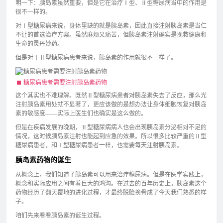
明一下：胰岛素虽然重要，但是它在治疗Ⅰ型、Ⅱ型糖尿病当中的作用是
很不一样的。
对Ⅰ型糖尿病来说，身体里缺的就是胰岛素，因此直接注射胰岛素是当仁
不让的首选治疗方案。虽然麻烦又痛苦，但胰岛素注射确实是挽救健康和
生命的灵丹妙药。
但是对于Ⅱ型糖尿病患者来说，胰岛素的作用就很不一样了。
糖尿病患者需要注射胰岛素药物
这个其实也不难理解。既然Ⅱ型糖尿病患者对胰岛素失去了反应，那么光
注射胰岛素用处就不显著了，更应该做的是想办法让身体细胞恢复对胰岛
素的敏感度——实际上医生们也确实是这么做的。
但是在疾病发展的晚期，Ⅱ型糖尿病病人也会出现胰岛素分泌相对不足的
情况，这时候胰岛素注射也能起到应急的效果。所以很多比较严重的Ⅱ型
糖尿病患者，和Ⅰ型糖尿病患者一样，也需要每天注射胰岛素。
胰岛素药物的诞生
从概念上，我们知道了胰岛素可以用来治疗糖尿病。但是在医学实践上，
概念和实际应用之间有着巨大的鸿沟。在过去的百年历史上，胰岛素这个
药物经历了翻天覆地的进化过程，才最终脱胎换骨成了今天我们熟悉的样
子。
咱们先来看看胰岛素的诞生过程。