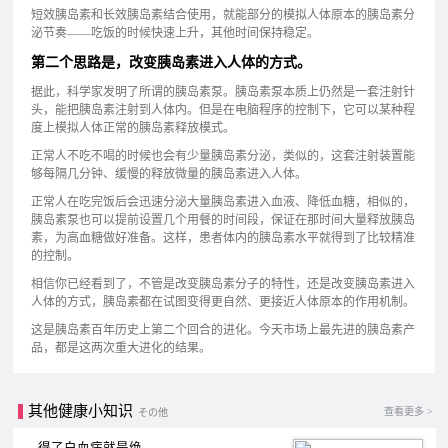
短效胰岛素和长效胰岛素结合使用，就能部分的模拟人体原本的胰岛素分
泌节奏——吃饭的时候快速上升，其他时间保持稳定。
第二个思路是，改变胰岛素进入人体的方式。
据此，科学家发明了所谓的胰岛素泵。胰岛素泵本质上仍然是一套注射针
头，能把胰岛素注射到人体内。但是在电脑程序的控制下，它可以某种程
度上模拟人体正常的胰岛素释放模式。
正常人不吃不喝的时候也会有少量胰岛素分泌，类似的，这套注射装置能
够每隔几分钟、缓慢的释放微量的胰岛素进入人体。
正常人在吃完饭后会迅速分泌大量胰岛素进入血液、降低血糖，相似的，
胰岛素泵也可以提前设置几个用餐的时间段，保证在那时间大量释放胰岛
素，为高血糖做好准备。这样，患者体内的胰岛素水平就得到了比较精准
的控制。
相信你已经看到了，不管是改变胰岛素分子的特性，还是改变胰岛素进入
人体的方式，胰岛素都在试图变得更自然、更接近人体原本的作用机制。
这是胰岛素百年历史上第二个回合的进化。今天市场上最先进的胰岛素产
品，都是这两次重大进化的结果。
其他健康小知识
查看更多 >
その他