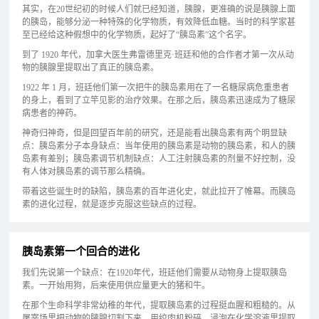
其实，在20世纪初的时候人们就已经知道，胰腺，更准确的说是胰腺上面
的胰岛，能够分泌一种特殊的化学物质，有效降低血糖。当时的科学家甚
至已经给这种假想中的化学物质，起好了“胰岛素”这个名字。
到了 1920 年代，加拿大医生弗雷德里克·班廷和他的合作者才第一次从动
物的胰腺里提取出了真正的胰岛素。
1922 年 1 月，班廷他们第一次把牛的胰岛素用在了一名糖尿病危重患者
的身上，看到了立竿见影的治疗效果。在那之后，胰岛素迅速成为了糖尿
病患者的神药。
神奇归神奇，但是回望百年前的研究，还是能看出胰岛素有两个明显缺
点：胰岛素分子本身缺点：当年使用的胰岛素是动物的胰岛素，和人的胰
岛素有差别；胰岛素调节机制缺点：人工注射胰岛素的剂量不好控制，没
有人体对胰岛素的调节那么精确。
带着这些诞生时的缺陷，胰岛素的百年进化史，就此拉开了帷幕。而胰岛
素的进化过程，就是逐步克服这些缺点的过程。
胰岛素第一个回合的进化
我们先说第一个缺点：在1920年代，班廷他们需要从动物身上提取胰岛
素。一开始用狗，后来使用供应量更大的猪和牛。
在那个生命科学非常幼稚的年代，提取胰岛素的过程挺血腥和粗糙的。从
屠宰场里把动物的胰腺切割下来，用绞肉机粉碎，浸泡在化学溶液里提取