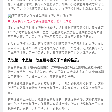
更大的麻烦在于，它导致血液里胰岛素的含量很难处在理想的水平。你
想，刚注射的时候，胰岛素含量特别高，如果不小心就容易导致危险的低
血糖；但是慢慢地胰岛素会越来越少，对血糖的控制能力也就越来越差。
使用胰岛素之前需要先测量血糖，防止低血糖
还有，在吃饭的时候血糖升得比较快，这时候想打胰岛素控制，又需要等
1-2 个小时才能看到效果。总之，注射胰岛素虽然能让糖尿病患者的血糖
不至于太高，但是患者的血糖水平其实总是处在不太理想的状态。
有没有办法模拟人体，更加精细的控制胰岛素的水平呢？也有办法。在过
去百年间，有两个不同的思路都取得了成功。一个思路，是改变胰岛素分
子本身的性质；另一个思路，则是改变胰岛素分子进入人体的方式。
先说第一个思路，改变胰岛素分子本身的性质。
胰岛素是由 51 个氨基酸组成的，这些氨基酸的性质会影响胰岛素分子的
特点。在重组 DNA 技术发明之后，人们就可以精确地改变这 51 个氨基酸
当中的任何一个，变换出不太一样的胰岛素分子来。
有些改变能让胰岛素更容易被吸收利用，十几分钟就能开始起作用。这种
所谓的短效胰岛素特别适合在饭前使用，注射完吃饭，血糖就不会飚得太
高。
有些改变则正好相反，能让胰岛素吸收利用的速度特别慢。这种长效胰岛
素当然不适合饭前使用，但是因为吸收速度慢，所以它持续起作用的时间
就特别长，患者一天甚至两天打一针就足够了。