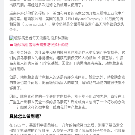
出胰岛素，再经过多次过滤之后就可以使用了。
后来在班廷他们的授权下，美国和丹麦的两家公司开始大规模工业化生产
胰岛素。这两家公司：美国的礼来（ Eli Lilly and Company ）和丹麦的诺
和诺德（ novo nordisk ），至今仍然是全世界胰岛素产品无可争议的龙头
企业。
糖尿病患者每天需要吃很多种药物
你可能会好奇，为什么牛和猪的胰岛素也能治疗人类疾病？答案就是，它
们的胰岛素和人的非常相似。猪胰岛素仅仅和人的相差1个氨基酸，牛胰
岛素和人的也只差了3个氨基酸。因此对于糖尿病患者来说，动物胰岛素
挺好用的。
但是，动物胰岛素毕竟和人的还是有那么点区别。除此之外，动物胰岛素
的来源也是个问题：随着糖尿病病人的增加，屠宰场的动物内脏很快就不
够用了。
因此，胰岛素药物的一个进化方向就是，能不能不用动物内脏，直接在工
厂里生产出和人完全一样的胰岛素呢？后来就有人想出了一个巧妙的办法
——让细菌这样的微生物，帮助我们生产胰岛素。
具体怎么做到呢？
在 1955 年，英国科学家桑格在十几年的持续努力之后，测定了胰岛素全
部51个氨基酸的连接顺序，人类第一次知道了胰岛素分子的全貌，也顺藤