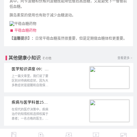
其中，阿卡波糖和伏格列波糖既能降低餐后高血糖，又能避免下一餐餐前
低血糖。
胰岛素泵的使用也有助于减少血糖波动。
平稳血糖药物
【温馨提示】：
日常平稳血糖虽然很重要，但是定期做血糖体检更重要。
其他健康小知识
查看更多 >
その他
医学知识讲座 09：代偿维持功能，却难发现病症（上）
上一篇文章里，我们说了要
区别对待病和症状，因为大
多数症状是提醒和自我保
护。但是很多病没有症状，
一旦发现就是中晚期，这又
是怎么回事呢？而在这篇，
疾病与医学科普25：为什么医疗决策总是很难？为什么医生总要让病人自己选择?
我们会讲一个重要的机制来
解释有病却没症状的原因，
在现代的医疗决策中，疾病
以及如何巧妙地利用这个机
治疗的知情权和选择权属于
制对抗疾病。
患者；一名合格的医生，会
在决策前为病人提供尽可能
多的医疗方案和选择建议；
医疗既是一门自然科学，也
是社会人文科学，好的医疗