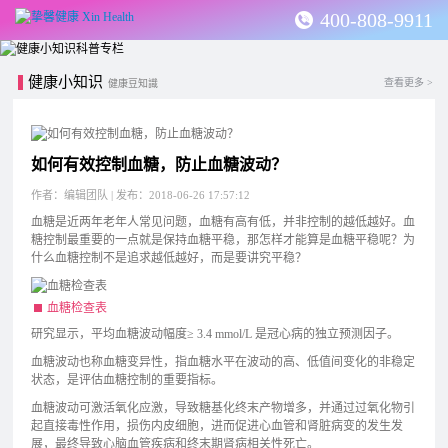
400-808-9911
健康小知识
查看更多 >
健康豆知識
如何有效控制血糖，防止血糖波动？
作者：编辑团队 | 发布：2018-06-26 17:57:12
血糖是近两年老年人常见问题，血糖有高有低，并非控制的越低越好。血
糖控制最重要的一点就是保持血糖平稳，那怎样才能算是血糖平稳呢？为
什么血糖控制不是追求越低越好，而是要讲究平稳？
血糖检查表
研究显示，平均血糖波动幅度≥ 3.4 mmol/L 是冠心病的独立预测因子。
血糖波动也称血糖变异性，指血糖水平在波动的高、低值间变化的非稳定
状态，是评估血糖控制的重要指标。
血糖波动可激活氧化应激，导致糖基化终末产物增多，并通过过氧化物引
起直接毒性作用，损伤内皮细胞，进而促进心血管和肾脏病变的发生发
展，最终导致心脑血管疾病和终末期肾病相关性死亡。