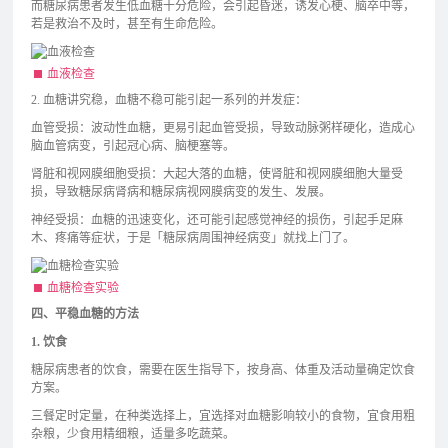
而糖尿病患者发生低血糖十分危险，会引起昏迷，诱发心梗、脑卒中等，
若是救治不及时，甚至有生命危险。
血液检查
2. 血糖讲究稳，血糖不稳可能引起一系列的并发症：
血管受损：波动性血糖，更易引起血管受损，导致动脉粥样硬化，造成心
脑血管病变，引起冠心病、脑梗塞等。
肾脏和视网膜细胞受损：大起大落的血糖，使肾脏和视网膜细胞大量受
损，导致糖尿病肾病和糖尿病视网膜病变的发生、发展。
神经受损：血糖的迅速变化，还可能引起感觉神经的损伤，引起手足麻
木、疼痛等症状，于是「糖尿病周围神经病变」就找上门了。
血糖检查实验
四、平稳血糖的方法
1.
饮食
糖尿病患者的饮食，需要在医生指导下，按身高、体重及活动量确定饮食
方案。
三餐定时定量，在种类选择上，宜选择对血糖影响较小的食物，宜食用粗
杂粮，少食用精细粮，适量多吃蔬菜。