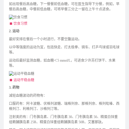
如出现餐后高血糖，下一餐餐前低血糖，可在医生指导下分餐，例如，早
餐后高血糖，中餐前低血糖，可将早餐三分之一留在上午十点进食。
饮食习惯
2.
运动
最好安排在餐后一个小时进行，不要空腹运动。
以中等强度的运动为宜，包括快走、打太极拳、骑车、打乒乓球或羽毛球
等。
运动后最好监测血糖，如血糖＜5 mmol/L，可进食少许苏打饼干、水果
等。
运动平稳血糖
3.
药物
减轻血糖波动的药物有：
口服药有：阿卡波糖、伏格列波糖、瑞格列奈、那格列奈、格列吡嗪、西
格列汀、利格列汀、沙格列汀等。
注射类的有：门冬胰岛素、门冬胰岛素 30、门冬胰岛素 50、精蛋白锌重
组赖脯胰岛素 25R、精蛋白锌重组赖脯胰岛素 50R、艾塞那肽。