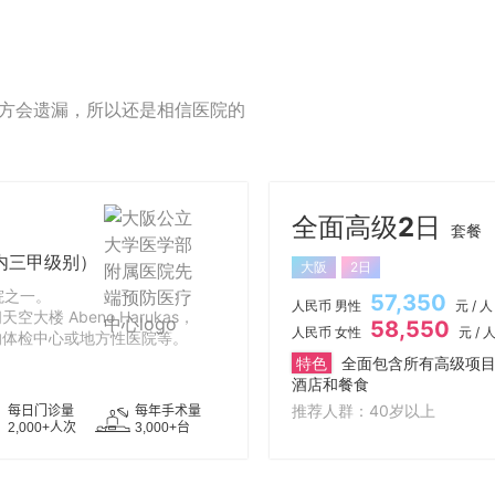
地方会遗漏，所以还是相信医院的
全面高级2日
套餐
内三甲级别）
大阪
2日
院之一。
57,350
人民币 男性
元 / 人
 Abeno Harukas，
58,550
人民币 女性
元 / 
的体检中心或地方性医院等。
特色
全面包含所有高级项
酒店和餐食
推荐人群：40岁以上
每日门诊量
每年手术量
2,000+人次
3,000+台