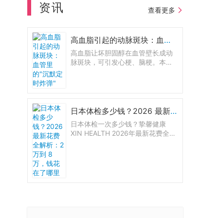
资讯
查看更多
高血脂引起的动脉斑块：血管里的"沉默定时炸弹"
高血脂让坏胆固醇在血管壁长成动
脉斑块，可引发心梗、脑梗。本文
讲清斑块风险、颈动脉超声与冠脉
钙化积分等检查方法，以及他汀与
生活方式如何稳住甚至逆转斑块。
日本体检多少钱？2026 最新花费全解析：2 万到 8 万，钱花在了哪里
日本体检一次多少钱？挚馨健康
XIN HEALTH 2026年最新花费全解
析：大阪7档套餐从2.6万到8.2万，
东京三大医院价格对比，胃肠镜+息
肉切除明细全公开。