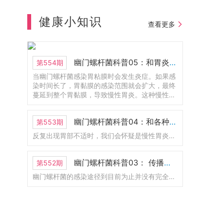
年正好是100周年。以前叫大阪市立大学医学
部附属医院。那么2024年的时候呢，和大阪
健康小知识
查看更多
府立大学合并了。那现在改名为大阪公立大
学医学部附属医院。这里呢是护理学部，那
他也是医学部的一部分。这里有一个新的
LOGO.还有一位呢，是2008年的诺贝尔物理
幽门螺杆菌科普05：和胃炎的关系
第554期
学奖，不过呢，现在人已经去世了。
当幽门螺杆菌感染胃粘膜时会发生炎症。如果感
染时间长了，胃黏膜的感染范围就会扩大，最终
蔓延到整个胃黏膜，导致慢性胃炎。这种慢性胃
炎称为幽门螺杆菌感染性胃炎。幽门螺杆菌感染
的胃炎会导致胃溃疡、十二指肠溃疡和萎缩性胃
幽门螺杆菌科普04：和各种胃病的关系
第553期
炎，其中一些会发展为胃癌。
反复出现胃部不适时，我们会怀疑是慢性胃炎、胃溃疡、十二指肠溃疡等疾病引起的。胃炎、胃溃疡、十二指肠溃疡患者，特别是反复复发时，通常感染幽门螺杆菌。
幽门螺杆菌科普03： 传播途径是什么？如何预防感染？
第552期
幽门螺杆菌的感染途径到目前为止并没有完全搞清楚。但从最近的研究来看，毫无疑问幽门螺杆菌会通过“口口传播”。据说感染幽门螺杆菌的绝大部分是5岁以下的婴儿。这主要是因为幼儿时期的胃是弱酸性的，幽门螺杆菌更容易存活。基于这个原因，有人怀疑幽门螺杆菌是由母亲传染给婴儿。因此要避免成年人口对口的给婴儿进行喂食。