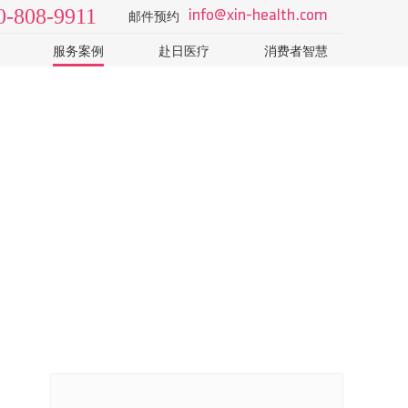
0-808-9911
info@xin-health.com
邮件预约
服务案例
赴日医疗
消费者智慧
级2日
视频 v-log
日本医院
了解日本医疗体系和医院
院
病种知识
如何选择专业的日本体检
T-CT
科普视频
怎样识别山寨机构的销售
日本体检误区：PET-CT