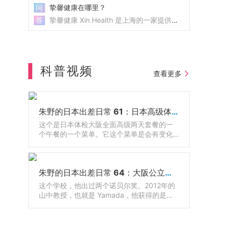
问
挚馨健康在哪里？
答
挚馨健康 Xin Health 是上海的一家提供专业严谨健康服务的品牌，目前主要的产品是日本高级体检。 目前公...
科普视频
查看更多
朱野的日本出差日常 61：日本高级体检配套餐食
这个是日本体检大阪全面高级两天套餐的一
个午餐的一个菜单。它这个菜单是会有变化
的，随着季节的不同，它会有调整，有鱼还
有牛肉，因为日餐呢有很多生的东西嘛，那
有的人吃不惯，那么其实还可以有西餐可以
朱野的日本出差日常 64：大阪公立大学医学院和附属医院
选的。
这个学校，他出过两个诺贝尔奖。2012年的
山中教授，也就是 Yamada，他获得的是诺
贝尔生理学和医学奖。山中教授呢，他就是
大阪公立大学医学部博士毕业的，也在这边
工作了很长一段时间。1925年成立的，到今