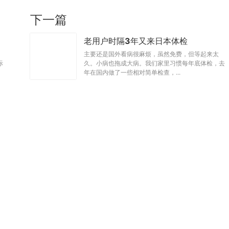
下一篇
老用户时隔3年又来日本体检
主要还是国外看病很麻烦，虽然免费，但等起来太
际
久。小病也拖成大病。我们家里习惯每年底体检，去
年在国内做了一些相对简单检查，...