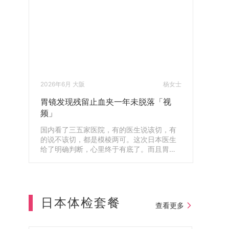
2026年6月 大阪
杨女士
胃镜发现残留止血夹一年未脱落「视
频」
国内看了三五家医院，有的医生说该切，有
的说不该切，都是模棱两可。这次日本医生
给了明确判断，心里终于有底了。而且胃镜
还查出体内残留了一年的止血夹，第二天就
帮我安排取出来了，真的很感谢。
日本体检套餐
查看更多