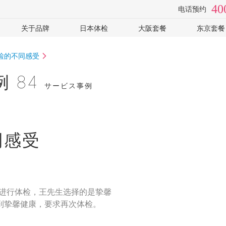
40
电话预约
关于品牌
日本体检
大阪套餐
东京套餐
检
视频专访
体检医院
全面高级2日
癌筛-高
体检的不同感受
手
套餐价格
心脑血管
癌筛-住
常见问题
女性专用
可选: PE
 84
サービス事例
企业客户
可选: 肠镜
全部
体检常识
全部
同感受
构进行体检，王先生选择的是挚馨
到挚馨健康，要求再次体检。