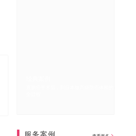
经典案例
经典案例
经典案例
经典案例
直肠癌手术后，到日本做高级防癌体检的
我在日本体检的亲身感受
日本体检中重大疾病的早期发现
我第一次去日本做体检和肠镜的体验
全过程
服务案例
查看更多