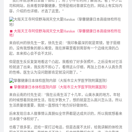
“我们早就想来日本做个体检了，用了小半年时间了解情况。看了不少公
司和网站，后来看到挚馨健康，觉得是相对靠谱实在的，网站上有实际内
容，介绍的也详细，才选了这里。”
大阪天王寺阿倍野海阔天空大厦Harukas（挚馨健康日本高级体检所在
地）
来自杭州的徐先生一家，徐先生说：“我印象最深的就是胃镜，管子挺细
的，没有我想象的那么难受。我在屏幕里看到胃部有一个边缘光滑的凸
起，本来担心会不会不太好。
但是医生反反复复地看这个凸起，我看拍了好多张照片，之后没有对它活
检就退了出来，我反而不担心了。看得这么仔细，再加上日本人认真负责
的性格，医生认为没问题那肯定就没问题了。”
挚馨健康日本体检医院内部（大阪市立大学医学院附属医院）
来自云南的付先生说：“我在云南生活了十几年，山美水美的地方。年轻
的时候想着到处拼生活，现在岁数大了，想的就是怎么高兴怎么活，所以
生活质量很重要，我就一直想找个地方好好做体检。
后来发现日本人做事情认真貌似全世界都是达成共识的，所以我就想着来
日本做个体检好了。
也看了很多家，还给一家打过电话，但是态度不太好，给我讲解的体检流