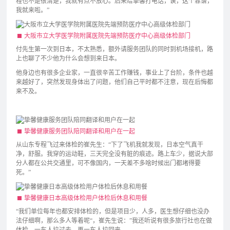
程也不是很清楚，我就有点不放心。后来给挚馨打电话，诶，这个靠谱，
我就来啦。”
大阪市立大学医学院附属医院先端预防医疗中心高级体检部门
付先生第一次到日本，不太熟悉，额外请服务团队的同时到机场接机，路
上也聊了不少他为什么会想到来日本。
他身边也有很多企业家，一直很辛苦工作赚钱，事业上了台阶，条件也越
来越好了，突然发现身体出了问题，他们自己平时都不注意，现在后悔都
来不及。
挚馨健康服务团队陪同翻译和用户在一起
​从山东专程飞过来体检的崔先生：“下了飞机我就发现，日本空气真干
净，舒服。我穿的运动鞋，三天完全没有脏的痕迹。路上车少，据说大部
分人都在公共交通里，可不像国内，一天差不多啥时候出门都堵得要
死。”
挚馨健康日本高级体检用户体检后休息和用餐
“我们单位每年也都安排体检的，但是项目少，人多，医生想仔细也没办
法仔细啊，那么多人等着呢“，崔先生说：”我还听说有很多旅行社也在做