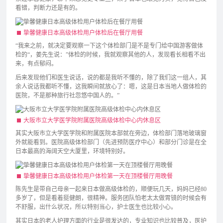
看错，判断力还是有的。
挚馨健康日本高级体检用户体检后在餐厅用餐
“我来之前，就决定要观察一下这个体检部门是不是专门给中国游客做体
检的“，姜先生说：”体检的时候，我就观察其他的人，发现看长相看不出
来，有点郁闷。
后来发现他们和医生说话，说的都是我听不懂的，除了我们这一组人，其
余人说话我都听不懂，这我瞬间就放心了：嗯，这是日本当地人做体检的
医院，不是那种旅行社忽悠中国人的。”
大阪市立大学医学院附属医院高级体检中心内休息区
其实大阪市立大学医学院和附属医院本部就在旁边，体检部门落地玻璃窗
外就能看到。医院高级体检部门（先进预防医疗中心）和部分门诊是在全
日本最高的海阔天空大厦里，环境特别好。
挚馨健康日本高级体检用户体检第一天在顶楼餐厅用晚餐
陈先生是带自己母亲一起来日本做高级体检的，顺便玩几天，妈妈已经80
多岁了，但是看着挺健朗，很精神。服务团队怕老太太做胃镜的时候会有
不舒服，出什么状况，所以特别当心，护士医生也比较小心。
其实日本的老人护理方面的行业是很发达的，专业知识也比较普及，医护