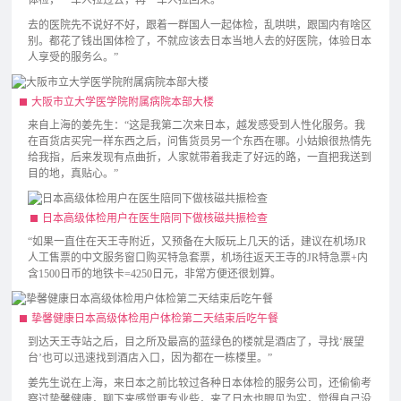
体检，一车人拉过去，再一车人拉回来。
去的医院先不说好不好，跟着一群国人一起体检，乱哄哄，跟国内有啥区
别。都花了钱出国体检了，不就应该去日本当地人去的好医院，体验日本
人享受的服务么。”
大阪市立大学医学院附属病院本部大楼
来自上海的姜先生：“这是我第二次来日本，越发感受到人性化服务。我
在百货店买完一样东西之后，问售货员另一个东西在哪。小姑娘很热情先
给我指，后来发现有点曲折，人家就带着我走了好远的路，一直把我送到
目的地，真贴心。”
日本高级体检用户在医生陪同下做核磁共振检查
“如果一直住在天王寺附近，又预备在大阪玩上几天的话，建议在机场JR
人工售票的中文服务窗口购买特急套票，机场往返天王寺的JR特急票+内
含1500日币的地铁卡=4250日元，非常方便还很划算。
挚馨健康日本高级体检用户体检第二天结束后吃午餐
到达天王寺站之后，目之所及最高的蓝绿色的楼就是酒店了，寻找‘展望
台’也可以迅速找到酒店入口，因为都在一栋楼里。”
姜先生说在上海，来日本之前比较过各种日本体检的服务公司，还偷偷考
察过挚馨健康，聊下来感觉更专业些，来了日本也眼见为实，觉得自己没