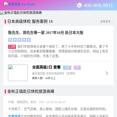
400-808-9911
日本高级体检 服务案例 18
查看更多 >
陈先生、郑先生等一家 2017年10月 赴日本大阪
★
★
★
★
★
口碑
我们早就想来日本做个体检了，用了小半年时间了解情况。看了不
少公司和网站，后来看到挚馨健康，觉得是相对靠谱实在的，网站上有实
际内容，介绍的也详细，才选了这里。
全面高级2日 套餐
大阪
2日
最全面深度 含所有高级项目（含胃镜）
推荐人群：40岁以上
金秋正值赴日体检旅游高峰
作者：编辑团队 | 发布：2017-10-30 23:44:23
十月到了，空气凉爽，身心愉悦，搭配上国庆长假，正是出游的好时机。
挚馨健康
日本的服务团队，在金黄的十月迎来非常多用户，同样十月来日