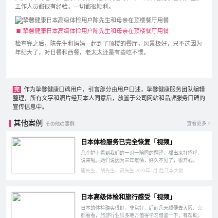
工作人员都很有经验，一切都很顺利。
挚馨健康日本高级体检用户陈先生和母亲在顶楼餐厅用餐
检查完之后，陈先生和妈妈一起到了顶楼的餐厅，风景极好，只不过因为
年纪大了，对日餐和西餐，老太太还是有些吃不惯。
作为挚馨健康口碑用户，引言部分由用户口述，挚馨健康服务团队编辑
完
整理，所有文字和照片经其本人同意后，放置于公司网站和品牌服务口碑的
宣传信息中。
其他案例
查看更多 >
その他の事例
日本体检服务已完全恢复「视频」
几个护士看到我们的一对一陪同的翻译，都出来打招呼，
说来啦。她们说因为三年疫情，好久不见了，很开心。
唐先生、胡先生、高先生 2023年4月 赴日本大阪
日本高级体检和旅行感受「视频」
日本的体检确实很好，非常好，后面几天顺便去大阪、京
都看看，旅游行业很多地方值得学习借鉴一下，有帮助。