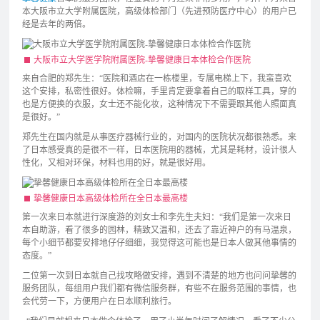
本大阪市立大学附属医院，高级体检部门（先进预防医疗中心）的用户已
经是去年的两倍。
大阪市立大学医学院附属医院-挚馨健康日本体检合作医院
来自合肥的郑先生：“医院和酒店在一栋楼里，专属电梯上下，我蛮喜欢
这个安排，私密性很好。体检嘛，手里肯定要拿着自己的取样工具，穿的
也是方便换的衣服，女士还不能化妆，这种情况下不需要跟其他人照面真
是很好。”
郑先生在国内就是从事医疗器械行业的，对国内的医院状况都很熟悉。来
了日本感受真的是很不一样，日本医院用的器械，尤其是耗材，设计很人
性化，又相对环保，材料也用的好，就是很好用。
挚馨健康日本高级体检所在全日本最高楼
第一次来日本就进行深度游的刘女士和李先生夫妇：“我们是第一次来日
本自助游，看了很多的园林，精致又温和，还去了靠近神户的有马温泉，
每个小细节都要安排地仔仔细细，我觉得这可能也是日本人做其他事情的
态度。”
二位第一次到日本就自己找攻略做安排，遇到不清楚的地方也问问挚馨的
服务团队，每组用户我们都有微信服务群，有些不在服务范围的事情，也
会代劳一下，方便用户在日本顺利旅行。