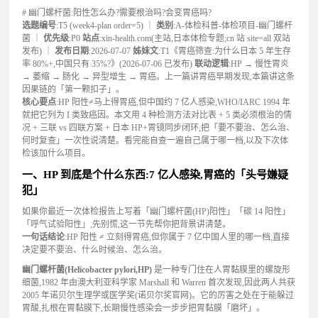
# 幽门螺杆菌:阳性怎么办?需要根治吗?会变胃癌吗?
选题编号
:T5 (week4-plan order=5) ｜
类别
:A-体检科普-体检项目-幽门螺杆
菌 ｜
优先级
:P0
站点
:xin-health.com(主站,日本体检专题;cn 站 site=all 双站
发布) ｜
发布日期
:2026-07-07
姊妹文
:T1《胃癌筛查:为什么日本 5 年生存
率 80%+,中国只有 35%?》(2026-07-06 已发布)
联动逻辑
:HP → 慢性胃炎
→ 萎缩 → 肠化 → 异型增生 → 胃癌。上一篇讲胃癌早期发现,本篇讲这条
因果链的「第一颗扣子」。
核心要点
:HP 阳性≠马上得胃癌,但中国约 7 亿人感染,WHO/IARC 1994 年
就把它列为 I 类致癌因。本文用 4 种检测方法对比表 + 5 类必须根治的情
况 + 三联 vs 四联方案 + 日本 HP+胃镜同步闭环,把「要不要治、怎么治、
何时复查」一次性说清楚。看完能自查一遍自己属于哪一档,以及下次体
检该加什么项目。
一、HP 到底是个什么东西:7 亿人感染,胃癌的「头号嫌疑
犯」
如果你最近一次体检报告上写着「幽门螺杆菌(HP)阳性」「碳 14 阳性」
「呼气试验阳性」,先别慌,这一节先帮你把背景讲清楚。
一句话结论
:HP 阳性 ≠ 立刻得胃癌,但你属于 7 亿中国人里的哪一档,直接
决定要不要治、什么时候治、怎么治。
幽门螺杆菌(Helicobacter pylori,HP)
是一种专门住在人胃黏膜里的螺旋形
细菌,1982 年由澳大利亚科学家 Marshall 和 Warren 首次发现,因此两人共获
2005 年诺贝尔生理学或医学奖(诺贝尔奖官网)。它的厉害之处在于能躲过
胃酸,扎根在胃黏膜下,长期慢性感染会一步步把胃黏膜「磨坏」。