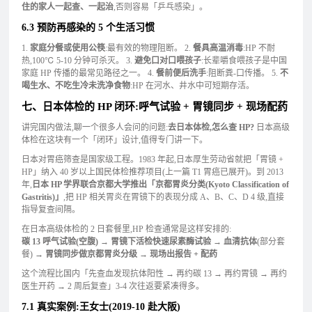
住的家人一起查、一起治
,否则容易「乒乓感染」。
6.3 预防再感染的 5 个生活习惯
1.
家庭分餐或使用公筷
:最有效的物理阻断。 2.
餐具高温消毒
:HP 不耐
热,100℃ 5-10 分钟可杀灭。 3.
避免口对口喂孩子
:长辈嚼食喂孩子是中国
家庭 HP 传播的最常见路径之一。 4.
餐前便后洗手
:阻断粪-口传播。 5.
不
喝生水、不吃生冷未洗净食物
:HP 在河水、井水中可短期存活。
七、日本体检的 HP 闭环:呼气试验 + 胃镜同步 + 现场配药
讲完国内做法,聊一个很多人会问的问题:
去日本体检,怎么查 HP?
日本高级
体检在这块有一个「闭环」设计,值得专门讲一下。
日本对胃癌筛查是国家级工程。1983 年起,日本厚生劳动省就把「胃镜 +
HP」纳入 40 岁以上国民体检推荐项目(上一篇 T1 胃癌已展开)。到 2013
年,
日本 HP 学界联合京都大学推出「京都胃炎分类(Kyoto Classification of
Gastritis)」
,把 HP 相关胃炎在胃镜下的表现分成 A、B、C、D 4 级,直接
指导复查间隔。
在日本高级体检的 2 日套餐里,HP 检查通常是这样安排的:
碳 13 呼气试验(空腹)
→
胃镜下活检快速尿素酶试验
→
血清抗体
(部分套
餐) →
胃镜同步做京都胃炎分级
→
现场出报告 + 配药
这个流程比国内「先查血发现抗体阳性 → 再约碳 13 → 再约胃镜 → 再约
医生开药 → 2 周后复查」3-4 次往返要紧凑得多。
7.1 真实案例:王女士(2019-10 赴大阪)