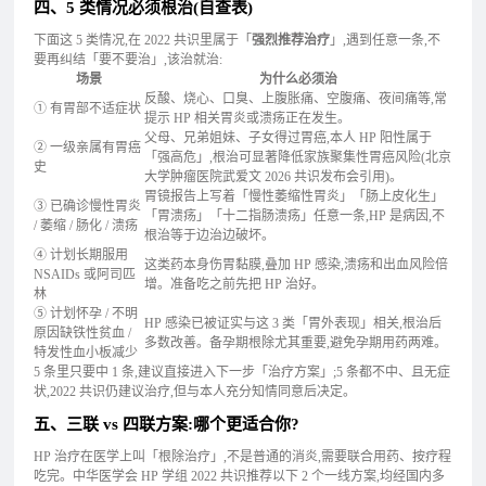
四、5 类情况必须根治(自查表)
下面这 5 类情况,在 2022 共识里属于「
强烈推荐治疗
」,遇到任意一条,不
要再纠结「要不要治」,该治就治:
场景
为什么必须治
反酸、烧心、口臭、上腹胀痛、空腹痛、夜间痛等,常
① 有胃部不适症状
提示 HP 相关胃炎或溃疡正在发生。
父母、兄弟姐妹、子女得过胃癌,本人 HP 阳性属于
② 一级亲属有胃癌
「强高危」,根治可显著降低家族聚集性胃癌风险(北京
史
大学肿瘤医院武爱文 2026 共识发布会引用)。
胃镜报告上写着「慢性萎缩性胃炎」「肠上皮化生」
③ 已确诊慢性胃炎
「胃溃疡」「十二指肠溃疡」任意一条,HP 是病因,不
/ 萎缩 / 肠化 / 溃疡
根治等于边治边破坏。
④ 计划长期服用
这类药本身伤胃黏膜,叠加 HP 感染,溃疡和出血风险倍
NSAIDs 或阿司匹
增。准备吃之前先把 HP 治好。
林
⑤ 计划怀孕 / 不明
HP 感染已被证实与这 3 类「胃外表现」相关,根治后
原因缺铁性贫血 /
多数改善。备孕期根除尤其重要,避免孕期用药两难。
特发性血小板减少
5 条里只要中 1 条,建议直接进入下一步「治疗方案」;5 条都不中、且无症
状,2022 共识仍建议治疗,但与本人充分知情同意后决定。
五、三联 vs 四联方案:哪个更适合你?
HP 治疗在医学上叫「根除治疗」,不是普通的消炎,需要联合用药、按疗程
吃完。中华医学会 HP 学组 2022 共识推荐以下 2 个一线方案,均经国内多