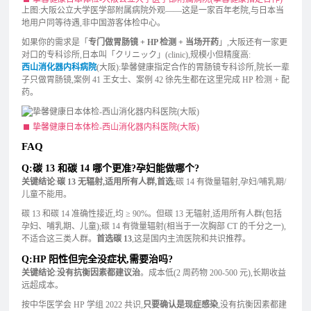
上图:大阪公立大学医学部附属病院外观——这是一家百年老院,与日本当
地用户同等待遇,非中国游客体检中心。
如果你的需求是「
专门做胃肠镜 + HP 检测 + 当场开药
」,大阪还有一家更
对口的专科诊所,日本叫「クリニック」(clinic),规模小但精度高:
西山消化器内科病院
(大阪):挚馨健康指定合作的胃肠镜专科诊所,院长一辈
子只做胃肠镜,案例 41 王女士、案例 42 徐先生都在这里完成 HP 检测 + 配
药。
挚馨健康日本体检-西山消化器内科医院(大阪)
FAQ
Q:碳 13 和碳 14 哪个更准?孕妇能做哪个?
关键结论
:
碳 13 无辐射,适用所有人群,首选
;碳 14 有微量辐射,孕妇/哺乳期/
儿童不能用。
碳 13 和碳 14 准确性接近,均 ≥ 90%。但碳 13 无辐射,适用所有人群(包括
孕妇、哺乳期、儿童);碳 14 有微量辐射(相当于一次胸部 CT 的千分之一),
不适合这三类人群。
首选碳 13
,这是国内主流医院和共识推荐。
Q:HP 阳性但完全没症状,需要治吗?
关键结论
:
没有抗衡因素都建议治
。成本低(2 周药物 200-500 元),长期收益
远超成本。
按中华医学会 HP 学组 2022 共识,
只要确认是现症感染
,没有抗衡因素都建