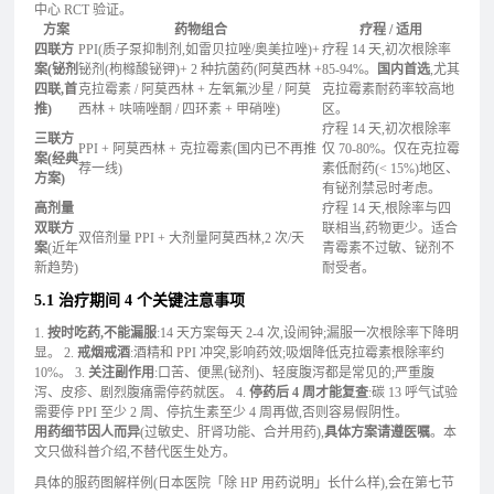
中心 RCT 验证。
方案
药物组合
疗程 / 适用
四联方
PPI(质子泵抑制剂,如雷贝拉唑/奥美拉唑)+
疗程 14 天,初次根除率
案(铋剂
铋剂(枸橼酸铋钾)+ 2 种抗菌药(阿莫西林 +
85-94%。
国内首选
,尤其
四联,首
克拉霉素 / 阿莫西林 + 左氧氟沙星 / 阿莫
克拉霉素耐药率较高地
推)
西林 + 呋喃唑酮 / 四环素 + 甲硝唑)
区。
疗程 14 天,初次根除率
三联方
PPI + 阿莫西林 + 克拉霉素(国内已不再推
仅 70-80%。仅在克拉霉
案(经典
荐一线)
素低耐药(< 15%)地区、
方案)
有铋剂禁忌时考虑。
高剂量
疗程 14 天,根除率与四
双联方
联相当,药物更少。适合
双倍剂量 PPI + 大剂量阿莫西林,2 次/天
案
(近年
青霉素不过敏、铋剂不
新趋势)
耐受者。
5.1 治疗期间 4 个关键注意事项
1.
按时吃药,不能漏服
:14 天方案每天 2-4 次,设闹钟;漏服一次根除率下降明
显。 2.
戒烟戒酒
:酒精和 PPI 冲突,影响药效;吸烟降低克拉霉素根除率约
10%。 3.
关注副作用
:口苦、便黑(铋剂)、轻度腹泻都是常见的;严重腹
泻、皮疹、剧烈腹痛需停药就医。 4.
停药后 4 周才能复查
:碳 13 呼气试验
需要停 PPI 至少 2 周、停抗生素至少 4 周再做,否则容易假阴性。
用药细节因人而异
(过敏史、肝肾功能、合并用药),
具体方案请遵医嘱
。本
文只做科普介绍,不替代医生处方。
具体的服药图解样例(日本医院「除 HP 用药说明」长什么样),会在第七节