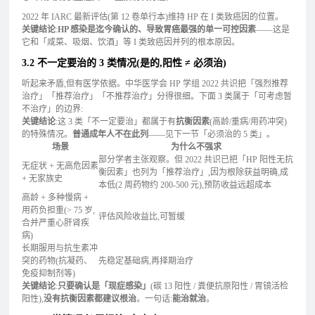
2022 年 IARC 最新评估(第 12 卷单行本)维持 HP 在 I 类致癌因的位置。
关键结论
:
HP 感染是迄今确认的、导致胃癌最强的单一可控因素
——这是
它和「咸菜、吸烟、饮酒」等 I 类致癌因并列的根本原因。
3.2 不一定要治的 3 类情况(是的,阳性 ≠ 必须治)
听起来矛盾,但有医学依据。中华医学会 HP 学组 2022 共识把「强烈推荐
治疗」「推荐治疗」「不推荐治疗」分得很细。下面 3 类属于「可考虑暂
不治疗」的边界:
关键结论
:这 3 类「不一定要治」都属于有
抗衡因素
(高龄/重病/用药冲突)
的特殊情况。
普通成年人不在此列
——见下一节「必须治的 5 类」。
场景
为什么不强求
部分学者主张观察。但 2022 共识已把「HP 阳性无抗
无症状 + 无高危因素
衡因素」也列为「推荐治疗」,因为根除获益明确,成
+ 无家族史
本低(2 周药物约 200-500 元),预防收益远超成本
高龄 + 多种慢病 +
用药负担重(> 75 岁,
评估风险收益比,可暂缓
合并严重心肝肾疾
病)
长期服用与抗生素冲
突的药物(抗凝药、
先稳定基础病,再择期治疗
免疫抑制剂等)
关键结论
:
只要确认是「现症感染」
(碳 13 阳性 / 粪便抗原阳性 / 胃镜活检
阳性),
没有抗衡因素都建议根治
。一句话:
能治就治
。