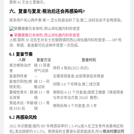
案例 41 王女士里展示。
六、复查与复发:根治后还会再感染吗?
很多用户关心两件事:第一,怎么知道治好了没;第二,治好后会不会再感染。
挚馨健康日本体检-西山消化器内科检查室
上图:案例 26 沈先生孙女士在做肠镜的西山消化器内科检查室——HP 检
测、胃镜、复查都可在这种环境里一次完成。
6.1 复查节奏
人群
复查方法
复查时机
首次根除治疗
碳 13 尿素
停药 4 周后(2022 共识)
者
呼气试验
复查阴性者
—
无需常规复查,出现胃部症状再查
复查仍阳性(根
碳 13 + 药
间隔 3-6 个月再治,换二线方案
除失败)
敏试验
萎缩性胃炎 / 肠
碳 13 + 胃
根除后 6-12 个月复查(国家卫健委《胃癌筛查
化背景
镜
与早诊早治方案 2024》推荐)
胃癌术后 / 早期
碳 13 + 胃
根除后每 6 个月复查,共 3 年
癌 ESD 后
镜
6.2 再感染风险
2022 共识数据:国内 HP 年再感染率约 1.5-4%(成人在卫生条件改善地区较
低),发达国家约 0.5-2%。再感染的主要源头是家庭成员,所以
根治时建议同