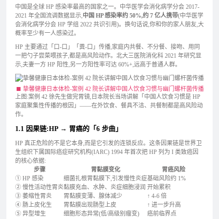
中国是全球 HP 感染率最高的国家之一。中华医学会消化病学分会 2017-
2021 年全国流调数据显示,
中国 HP 感染率约 50%,约 7 亿人携带
(中华医学
会消化病学分会 HP 学组 2022 共识引用)。换句话说,你和你的家人朋友,大
概率至少有一人感染过。
HP 主要通过「口-口」「粪-口」传播,家庭内共餐、不分餐、接吻、用同
一把勺子尝菜喂孩子,都是高风险动作。北大三医院消化科 2021 年研究显
示,夫妻一方 HP 阳性,另一方阳性率可达 60%+,远高于普通人群。
挚馨健康日本体检-案例 42 院长讲解中国人饮食习惯与幽门螺杆菌传播
上图:案例 42 徐先生做完胃镜,日本院长当场讲解「中国人饮食习惯是 HP
家庭聚集性传播的根因」——在外饮食、餐具不洁、共餐制都是高风险动
作。
1.1 因果链:HP → 胃癌的「6 步曲」
HP 真正危险的不是它本身,而是它引发的连锁反应。这条因果链是世界卫
生组织下属国际癌症研究机构(IARC) 1994 年首次把 HP 列为 I 类致癌因
的核心依据:
步骤
胃黏膜变化
胃癌风险
① HP 感染
细菌扎根胃黏膜下,引发慢性炎症
基础风险约 1%
② 慢性活动性胃炎
黏膜充血、水肿、炎症细胞浸润
开始累积
③ 萎缩性胃炎
胃黏膜变薄、腺体减少
↑ 4-6 倍
④ 肠上皮化生
胃黏膜出现肠型上皮
↑ 进一步升高
⑤ 异型增生
细胞形态异常(低/高级别瘤变)
癌前临界点