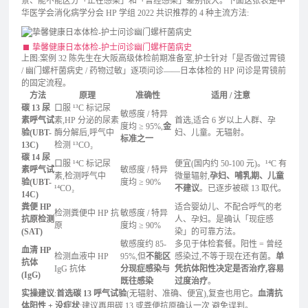
景、能不能区分「正在感染」和「曾经感染」差别很大。下面这张表是中
华医学会消化病学分会 HP 学组 2022 共识推荐的 4 种主流方法:
挚馨健康日本体检-护士问诊幽门螺杆菌病史
上图:案例 32 陈先生在大阪高级体检前期准备室,护士针对「是否做过胃镜
/ 幽门螺杆菌病史 / 药物过敏」逐项问诊——日本体检的 HP 问诊是胃镜前
的固定流程。
方法
原理
准确性
适用 / 注意
碳 13 尿
口服 ¹³C 标记尿
敏感度 / 特异
素呼气试
素,HP 分泌的尿素
首选,适合 6 岁以上人群、孕
度均 ≥ 95%,
金
验(UBT-
酶分解后,呼气中
妇、儿童。无辐射。
标准之一
13C)
检测 ¹³CO₂
碳 14 尿
口服 ¹⁴C 标记尿
便宜(国内约 50-100 元)。¹⁴C 有
素呼气试
敏感度 / 特异
素,检测呼气中
微量辐射,
孕妇、哺乳期、儿童
验(UBT-
度均 ≥ 90%
¹⁴CO₂
不建议
。已逐步被碳 13 取代。
14C)
粪便 HP
适合婴幼儿、不配合呼气的老
检测粪便中 HP 抗
敏感度 / 特异
抗原检测
人、孕妇。是确认「现症感
原
度均 ≥ 90%
(SAT)
染」的可靠方法。
敏感度约 85-
多见于体检套餐。阳性 = 曾经
血清 HP
检测血液中 HP
95%,但
不能区
感染过,不等于现在还有菌。
单
抗体
IgG 抗体
分现症感染与
凭抗体阳性决定是否治疗,容易
(IgG)
既往感染
过度治疗
。
实操建议
:
首选碳 13 呼气试验
(无辐射、准确、便宜),复查也用它。
血清抗
体阳性 + 没症状
:建议再用碳 13 或粪便抗原确认一次,避免误判。