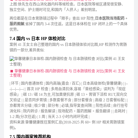
上图:徐先生在西山消化器内科等候检查。日本医院等候区通常很安静、
独立空间、护士随时可见,和国内「人挤人」差别明显。
两位都是在日本胃肠镜过程中「顺手」查出 HP 阳性,
日本医院当场配药 +
服药图解
,省掉了国内 3-4 次往返。这是日本体检在 HP 闭环上的一个具体
优势。
7.4 国内 vs 日本 HP 体检对比
案例 41 王女士自己整理的国内 vs 日本肠镜体验对比图,HP 检测作为胃肠
镜的一部分,差异类似:
挚馨健康日本体检-国内肠镜检查 与 日本肠镜检查 对比(案例 41 王女
士整理)
| 环节 | 国内普通体检 | 国内高端(嘉会 / 百汇) | 日本高级体检(挚馨健康) | |--
-|---|---|---| | 首次 HP 检查 | 多用血清抗体,容易「曾经感染」误判为「现症
感染」 | 碳 13 / 碳 14 为主,可加粪便抗原 | 碳 13 + 胃镜下活检 RUT,双向交
叉验证 | | 是否同步胃镜 | 多数套餐不含 | 部分套餐含 | 高级 2 日套餐标配 | |
京都胃炎分级 | 极少做 | 部分有 | 必填,指导复查间隔 | | 阳性后续 | 自行挂号
消化科 | 院内转诊 / 报告解读 | 现场配药 + 服药图解 + 报告翻译 | | 总耗时 |
1-2 周(分次往返) | 1 周 | 当天 2-3 小时内闭环完成 |
资料来源:挚馨健康既往案例汇总(2018-2025 共 60+ 例 HP 相关胃肠镜案
例)。
7.5 国内两家推荐机构