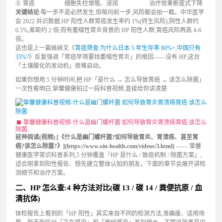
⑥ 胃癌
细胞失控增殖、浸润
治疗效果断崖式下降
关键结论
:每一步不是必然发生,但每向前一步,风险都会抬一截。中华医学
会 2022 共识数据:HP 阳性人群胃癌发生率约 1%(终生风险),阴性人群约
0.5%,差距约 2 倍;而有萎缩性胃炎背景的 HP 阳性人群,胃癌风险再高 4-6
倍。
这也是上一篇姊妹文《
胃癌筛查:为什么日本 5 年生存率 80%+,中国只有
35%?
》反复强调「胃癌早筛要找萎缩性胃炎」的根因——没有 HP,这台
「土壤酸化的发动机」很难启动。
如果你想用 5 分钟时间,把 HP「是什么 → 怎么导致胃癌 → 该怎么除菌」
一次性看明白,挚馨健康拍过一段科普视频,直接给你讲清楚:
挚馨健康科普视频-什么是幽门螺杆菌 如何导致胃炎胃溃疡胃癌 该怎么
除菌
延伸阅读(视频)
:
[《什么是幽门螺杆菌?如何导致胃炎、胃溃疡、甚至胃
癌?该怎么除菌?》](https://www.xin-health.com/videos/3.html)
—— 挚馨
健康医学常识科普系列,5 分钟覆盖「HP 是什么 / 致癌机制 / 除菌方案」,
适合刚拿到阳性报告、想先建立整体认知的朋友。下面的章节会展开讲检
测细节和治疗方案。
二、HP 怎么查:4 种方法对比(碳 13 / 碳 14 / 粪便抗原 / 血
清抗体)
体检报告上看到的「HP 阳性」其实来自不同的检测方法,准确度、适用场