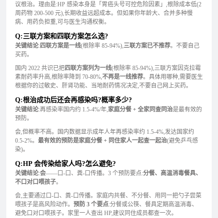
议根治。理由是:HP 感染本身是「胃癌头号可控危险因素」,根除成本低(2
周药物 200-500 元),长期收益远超成本。但如果你年龄大、合并多种慢
病、用药负担重,可与医生沟通权衡。
Q:三联方案和四联方案怎么选?
关键结论
:
四联方案是一线
(根除率 85-94%),
三联方案已不推荐
。不要自己
买药。
国内 2022 共识已把
四联方案列为一线
(根除率 85-94%),三联方案因克拉霉
素耐药率升高,根除率降到 70-80%,
不再是一线推荐
。具体用哪种,需要医生
根据你的过敏史、肝肾功能、当地耐药情况决定,不要自己网上买药。
Q:根治成功后还会再感染吗?概率多少?
关键结论
:再感染率国内约 1.5-4%/年,
家庭分餐 + 全家同查同治
是最有效的
预防。
会,但概率不高。国内数据显示成年人年再感染率约 1.5-4%,发达国家约
0.5-2%。
最有效的预防是家庭分餐 + 同住家人一起查一起治
(避免乒乓感
染)。
Q:HP 会传染给家人吗?怎么避免?
关键结论
:
会
——口-口、粪-口传播。3 个预防要点:
分餐、高温消毒餐具、
不口对口喂孩子
。
会,主要通过口-口、粪-口传播。家庭内共餐、不分餐、用同一把勺子尝菜
喂孩子是高风险动作。
预防 3 个要点
:分餐或公筷、餐具定期高温消毒、
避免口对口喂孩子。家里一人查出 HP,建议同住成员都查一次。