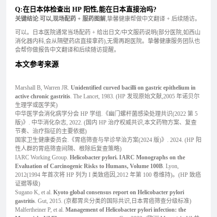
Q:在日本体检查出 HP 阳性,能在日本直接治吗?
关键结论
:
可以,现场配药 + 服药图解
,挚馨健康帮做中文翻译 + 后续随访。
可以。日本医院通常当场配药 + 给出日文/中文服药说明(部分医院,如西山
消化器内科,会从隔壁药店直接拿药),无需再跑医院。挚馨健康服务团队也
会帮你做报告中文翻译和后续随访提醒。
本文参考来源
Marshall B, Warren JR.
Unidentified curved bacilli on gastric epithelium in
active chronic gastritis
. The Lancet, 1983. (HP 发现原始文献,2005 年诺贝尔
生理学或医学奖)
中华医学会消化病学分会 HP 学组.《幽门螺杆菌感染处理共识(2022 第 5
版)》. 中华消化杂志, 2022. (国内 HP 治疗权威共识,本文药物方案、复查
节奏、治疗指征的主要依据)
国家卫生健康委员会.《胃癌筛查与早诊早治方案(2024 版)》. 2024. (HP 阳
性人群的胃癌筛查间隔、根除后复查策略)
IARC Working Group.
Helicobacter pylori. IARC Monographs on the
Evaluation of Carcinogenic Risks to Humans, Volume 100B
. Lyon,
2012(1994 年首次将 HP 列为 I 类致癌因,2012 年第 100 卷维持)。(HP 致癌
证据等级)
Sugano K, et al.
Kyoto global consensus report on Helicobacter pylori
gastritis
. Gut, 2015. (京都胃炎分类的国际共识,日本胃癌筛查分级标准)
Malfertheiner P, et al.
Management of Helicobacter pylori infection: the