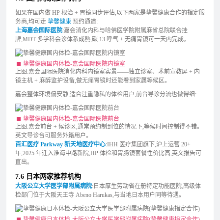
如果在国内做 HP 根治 + 胃镜同步评估,以下两家是挚馨健康合作的指定服
务商,均可走
挚馨健康
预约通道:
上海嘉会国际医院
:嘉会消化内科与哈佛医学院附属麻省总院联合挂
牌,MDT 多学科会诊体系成熟,碳 13 呼气 + 无痛胃镜可一天内完成。
挚馨健康国内体检-嘉会国际医院内镜室
上图:嘉会国际医院消化内科内镜室实景——独立诊室、术前宣教屏 + 内
镜主机 + 麻醉监护设备,做无痛胃镜时还能看到家属等候区。
嘉会整体环境偏安静,适合注重隐私的体检用户,前台导诊分流也做得细:
挚馨健康国内体检-嘉会国际医院前台
上图:嘉会前台 + 候诊区,通常预约制到位的情况下,等候时间控制得不错。
英文导诊台可服务外籍用户。
百汇医疗 Parkway 新天地医疗中心
:IHH 医疗集团旗下,沪上运营 20+
年,2025 年迁入淮海中路新院,HP 体检和胃肠镜套餐性价比高,英文报告可
直出。
7.6 日本两家推荐机构
大阪公立大学医学部附属病院
:日本厚生劳动省在册特定功能医院,高级体
检部门位于大阪天王寺 Abeno Harukas,与当地日本用户同等待遇。
挚馨健康日本体检-大阪公立大学医学部附属病院(挚馨健康指定合作)