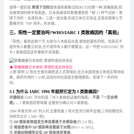
值得一提的是,
胃镜下活检
做快速尿素酶试验(RUT)也算一种,准确度高,而
且做胃镜时顺手就能查。日本高级体检套餐通常把「碳 13 呼气试验 + 胃
镜下活检 + 血清抗体」三选一或全做,形成立体交叉验证,这是后面第七节
要展开的「HP 闭环」的关键。
三、阳性一定要治吗?WHO/IARC I 类致癌因的「真相」
「阳性」看到这两个字,大部分人本能反应是:那就赶紧吃药呗。但其实不
是所有人都要立刻治,也不是所有人都不需要治。这一节把 WHO/IARC 列
为 I 类致癌因这件事掰开讲清楚。
挚馨健康日本体检-胃镜检查后休息区
上图:案例 32 陈先生做完鼻腔进入式胃镜后,在日本医院独立休息区等待结
果。麻药作用约 1 小时,这段时间也是医生整理报告、安排下一步的时
间。
3.1 为什么 IARC 1994 年就把它定为 I 类致癌因?
关键结论
:IARC 评估的是「对人类致癌证据的强度」,
不是「一定会得
癌」
。I 类致癌因意味着:证据充分确认对人类致癌。
1994 年首次将 HP 列入时,主要依据 3 项大型流行病学证据(三项前瞻性队
列研究合计 1,500+ 例):
① HP 感染者胃癌发生率显著高于未感染者
(约 2-6 倍);
② 胃癌患者中 HP 感染率显著高于对照
(80%+ vs 50%);
③ 早期动物模型证实 HP 直接诱发胃癌
。