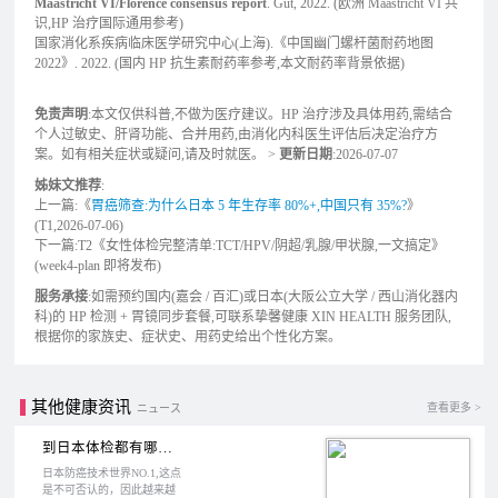
Maastricht VI/Florence consensus report
. Gut, 2022. (欧洲 Maastricht VI 共
识,HP 治疗国际通用参考)
国家消化系疾病临床医学研究中心(上海).《中国幽门螺杆菌耐药地图
2022》. 2022. (国内 HP 抗生素耐药率参考,本文耐药率背景依据)
免责声明
:本文仅供科普,不做为医疗建议。HP 治疗涉及具体用药,需结合
个人过敏史、肝肾功能、合并用药,由消化内科医生评估后决定治疗方
案。如有相关症状或疑问,请及时就医。 >
更新日期
:2026-07-07
姊妹文推荐
:
上一篇:《
胃癌筛查:为什么日本 5 年生存率 80%+,中国只有 35%?
》
(T1,2026-07-06)
下一篇:T2《女性体检完整清单:TCT/HPV/阴超/乳腺/甲状腺,一文搞定》
(week4-plan 即将发布)
服务承接
:如需预约国内(嘉会 / 百汇)或日本(大阪公立大学 / 西山消化器内
科)的 HP 检测 + 胃镜同步套餐,可联系挚馨健康 XIN HEALTH 服务团队,
根据你的家族史、症状史、用药史给出个性化方案。
其他健康资讯
查看更多 >
ニュース
到日本体检都有哪些检查项目？
日本防癌技术世界NO.1,这点
是不可否认的，因此越来越