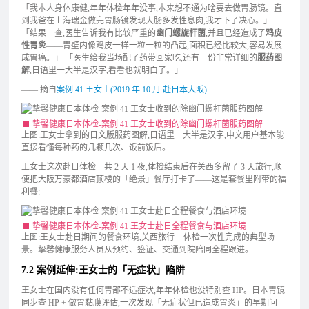
「我本人身体康健,年年体检年年没事,本来想不通为啥要去做胃肠镜。直
到我爸在上海瑞金做完胃肠镜发现大肠多发性息肉,我才下了决心。」
「结果一查,医生告诉我有比较严重的
幽门螺旋杆菌
,并且已经造成了
鸡皮
性胃炎
——胃壁内像鸡皮一样一粒一粒的凸起,面积已经比较大,容易发展
成胃癌。」 「医生给我当场配了药带回家吃,还有一份非常详细的
服药图
解
,日语里一大半是汉字,看看也就明白了。」
—— 摘自
案例 41 王女士(2019 年 10 月 赴日本大阪)
挚馨健康日本体检-案例 41 王女士收到的除幽门螺杆菌服药图解
上图:王女士拿到的日文版服药图解,日语里一大半是汉字,中文用户基本能
直接看懂每种药的几颗几次、饭前饭后。
王女士这次赴日体检一共 2 天 1 夜,体检结束后在关西多留了 3 天旅行,顺
便把大阪万豪都酒店顶楼的「绝景」餐厅打卡了——这是套餐里附带的福
利餐:
挚馨健康日本体检-案例 41 王女士赴日全程餐食与酒店环境
上图:王女士赴日期间的餐食环境,关西旅行 + 体检一次性完成的典型场
景。挚馨健康服务人员从预约、签证、交通到院陪同全程跟进。
7.2 案例延伸:王女士的「无症状」陷阱
王女士在国内没有任何胃部不适症状,年年体检也没特别查 HP。日本胃镜
同步查 HP + 做胃黏膜评估,一次发现「无症状但已造成胃炎」的早期问