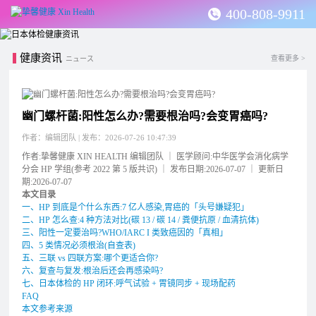
400-808-9911
健康资讯
查看更多 >
ニュース
幽门螺杆菌:阳性怎么办?需要根治吗?会变胃癌吗?
作者：编辑团队 | 发布：2026-07-26 10:47:39
作者:挚馨健康 XIN HEALTH 编辑团队 ｜ 医学顾问:中华医学会消化病学
分会 HP 学组(参考 2022 第 5 版共识) ｜ 发布日期:2026-07-07 ｜ 更新日
期:2026-07-07
本文目录
一、HP 到底是个什么东西:7 亿人感染,胃癌的「头号嫌疑犯」
二、HP 怎么查:4 种方法对比(碳 13 / 碳 14 / 粪便抗原 / 血清抗体)
三、阳性一定要治吗?WHO/IARC I 类致癌因的「真相」
四、5 类情况必须根治(自查表)
五、三联 vs 四联方案:哪个更适合你?
六、复查与复发:根治后还会再感染吗?
七、日本体检的 HP 闭环:呼气试验 + 胃镜同步 + 现场配药
FAQ
本文参考来源