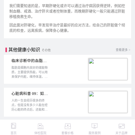
我们需要知道的是，早期肝硬化或许可以通过治疗病因获得逆转，例如控
制血糖、戒酒、治疗肝炎或者控制体重，而晚期肝硬化一般只能通过肝脏
移植挽救生命。
因此面对肝硬化，早发现早治疗是最好的应对方法，给自己的肝脏做个彻
底的检查，远离疾病，保障身心健康。
其他健康小知识
查看更多 >
その他
临床诊断中的血脂高到底意味着什么？
脂肪是细胞内良好的储能物
质，主要提供热能，可以用
来保护内脏，维持体温，协
助脂溶性维生素的吸收，参
与机体各方面的代谢活动
等，身体脂肪的含量影响着
心脏病科普 09：如何掌握“作死”的底线？（上）
血脂的指标。对于肥胖的
人，每年的体检中最关注的
人的一生会经历很多的终
就是血脂的指标了，那么血
点，但是没有多少人能在经
脂高到底是什么意思呢？我
历心脏的终点后，还能和我
们有一些去日本体检的用户
们谈谈他的感受，告诉我们
，体检结束后跟医生沟通说
他后悔什么，还想做什么。
“我血脂高”，然而当医生问
那就让我们来真实感受一下
“血脂高是哪个指标高？”
这个场景。无论你是哪种患
时，用户常常一头雾水，自
者，所患何种疾病，当你的
首页
体检医院
套餐价格
服务案例
关于品牌