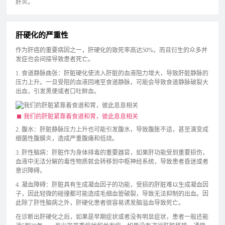
肝炎。
肝硬化的严重性
作为肝癌的重要病因之一，肝硬化的致死率高达50%，而且衍生的众多并
发症也会间接导致患者死亡。
1. 食道静脉曲张：肝脏硬化使流入肝脏的血液阻力增大，导致肝脏静脉的
压力上升。一旦受阻的血液回堵至食道静脉，可能会导致食道静脉破裂大
出血，引发黑便或者口吐鲜血。
我们的肝脏紧靠着食道和胃，彼此息息相关
2. 腹水：肝脏静脉压力上升也可能引发腹水，导致腹胀不适，甚至演变成
细菌性腹膜炎，造成严重腹痛和低烧。
3. 肝性脑病：肝脏作为身体排毒的重要器官，如果肝功能受到重要损伤，
血液中无法分解的毒性物质就会转移到中枢神经系统，导致患者昏迷或者
意识障碍。
4. 凝血障碍：肝脏具有生成凝血因子的功能，受损的肝脏难以生成凝血因
子，因此轻微的碰撞都可能造成毛细血管破裂，导致无法抑制的出血。因
此除了肝性脑病之外，肝硬化患者很容易诱发脑溢血导致死亡。
在诊断出肝硬化之后，如果是早期症状或者没有明显症状，患者一般还能