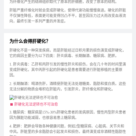
为纤维化产生的结缔组织取代了原本的肝细胞，改变了原本的结构。
肝脏严重纤维化时就会变成肝硬化，使得代谢功能慢慢衰退。硬化的肝脏
不仅弹性降低，表面更可能变得凹凸不平，甚至因压力过大而改变血液流
向，最终引发一系列严重的并发症。
为什么会得肝硬化？
肝硬化不是一种突发疾病，而是肝脏经过日积月累的损伤演变成肝硬化，
它的病因主要分为以下四类：肝炎病毒、长期酗酒、糖尿病、肥胖。
1. 肝炎病毒：乙肝和丙肝引发的慢性肝炎和损伤，会在几十年的时间里演
变成肝硬化，其中丙肝引起的肝硬化是患者需要进行肝脏移植的主要原
因。
2. 长期酗酒：喝酒伤肝，酒精使肝脏无法处理糖类、脂肪和蛋白质。这些
无法分解的物质会堆积在肝脏内，引发肝炎，肝纤维化和肝硬化。
肝硬化无法逆转也不可治愈
3. 糖尿病：糖尿病是15%-30%肝硬化患者的发病原因，慢性丙型肝炎患者
因为胰脏功能减弱，也很容易患上糖尿病。
4. 肥胖：肥胖会导致各种健康问题，例如2型糖尿病、心脏病、关节炎和
中风。肝脏里的多余脂肪会引起发炎和损伤，最终演变成非酒精性脂肪性