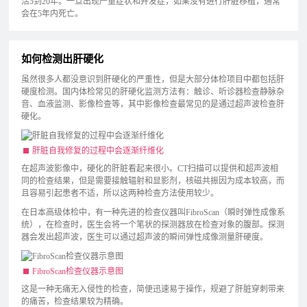
活5到20年。一旦出现严重症状和并发症，如果没有进行肝脏移植，通常
会在5年内死亡。
如何检测出肝硬化
虽然很多人都没意识到肝硬化的严重性，但是大部分体检项目中都包括肝
硬度检测。国内体检常见的肝硬化监测方法有：触诊、听诊器检查静脉杂
音、血液监测、影像检查等，其中影像检查最常见的是通过超声波检查肝
硬化。
肝脏自我修复的过程中会逐渐纤维化
在超声波影像中，硬化的肝脏看起来很小。CT扫描可以提供和超声波相
同的检查结果，但是需要接触辐射和显影剂，核磁共振因为成本较高，而
且容易引起患者不适，所以这两种检查方法使用较少。
在日本高级体检中，有一种先进的检查仪器叫FibroScan（瞬时弹性成像系
统），在检查时，医生会将一个笔状的探测器放在检查对象的腹部。探测
器会发出超声波，医生可以通过超声波的瞬间弹性成像测量肝硬度。
FibroScan检查仪器示意图
这是一种无痛无入侵性的检查，简便迅速易于操作，规避了肝脏穿刺带来
的痛苦，检查结果较为精确。