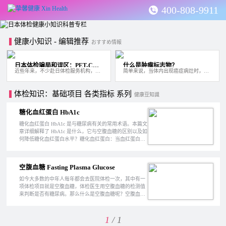
400-808-9911
健康小知识 - 编辑推荐
おすすめ情報
日本体检骗局和误区：PET-CT 对体检有帮助吗？
什么是肿瘤标志物？
近些年来，不少赴日体检服务机构，都在宣传一种用 PET-CT 作为高级检查项目的，所谓精...
简单来说，当体内出现癌症病灶时，在血液和尿液中会出现健康时几乎不会出现的特殊蛋白...
体检知识：基础项目 各类指标 系列
健康豆知識
糖化血红蛋白 HbA1c
糖化血红蛋白 HbA1c 是与糖尿病有关的常用术语。本篇文
章详细解释了 HbA1c 是什么，它与空腹血糖的区别以及如
何降低糖化血红蛋白水平？糖化血红蛋白：当血红蛋白
（红细胞内的一种蛋白质在体内携带氧气）与血液中的葡
萄糖结合，它就会通过缓慢、持续及不可逆的糖化反应变
成“糖化”血红蛋白。
空腹血糖 Fasting Plasma Glucose
如今大多数的中年人每年都会去医院体检一次，其中有一
项体检项目就是空腹血糖，体检医生用空腹血糖的检测值
来判断是否有糖尿病。那么什么是空腹血糖呢？空腹血糖
是指空腹时血液中的糖量。因为这种空腹血糖很容易受到
饮食中的含量的影响，所以在试验前一晚的晚餐后禁食，
并且在第二天的早餐前禁食期间进行检查。
1
/ 1