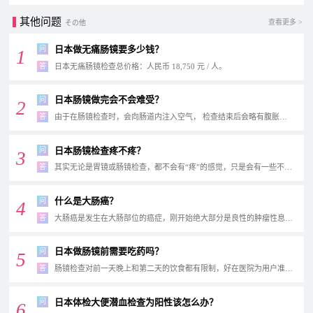
其他问题
查看更多 >
その他
日本做无痛肠镜要多少钱？
问
1
答
日本无痛肠镜检查总价格：人民币 18,750 元 / ⼈。
1. 下消化道内窥镜...
日本肠镜做完会不会难受？
问
2
答
由于在肠镜检查时，会向肠道内注入空气， 检查结束后会略有腹胀等不适感，一般人体会...
日本肠镜检查疼不疼？
问
3
答
其实无论是胃镜或肠镜检查，都不会有“疼”的感觉，只是会有一些不舒服的感受，一般情况...
什么是大肠癌？
问
4
答
大肠癌是发生在大肠部位的癌症，刚开始绝大部分是良性的肿瘤性息肉。
...
日本做肠镜前需要吃药吗？
问
5
答
肠镜检查对前一天晚上和第二天的饮食都有限制，好在医院为用户准备了“病号餐”，只需微...
日本体检大便潜血检查为阳性该怎么办？
问
6