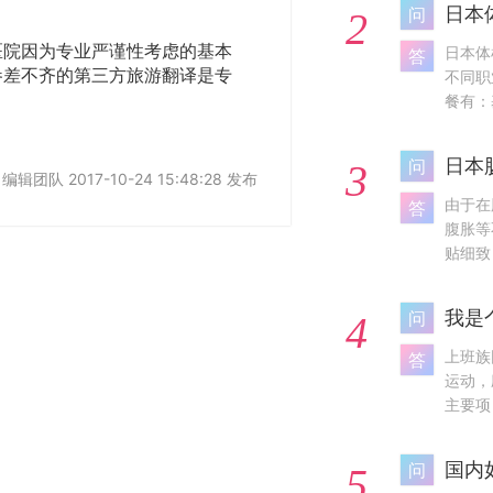
日本
问
2
医院因为专业严谨性考虑的基本
日本体
答
参差不齐的第三方旅游翻译是专
不同职
餐有：
日本
问
3
编辑团队 2017-10-24 15:48:28 发布
由于在
答
腹胀等
贴细致
我是
问
4
上班族
答
运动，
主要项
国内
问
5