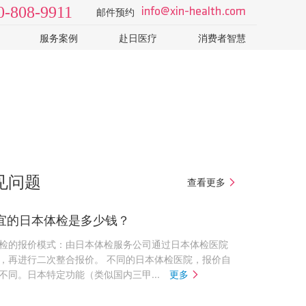
0-808-9911
info@xin-health.com
邮件预约
服务案例
赴日医疗
消费者智慧
级2日
视频 v-log
日本医院
了解日本医疗体系和医院
院
病种知识
如何选择专业的日本体检
T-CT
科普视频
怎样识别山寨机构的销售
日本体检误区：PET-CT
见问题
查看更多
宜的日本体检是多少钱？
检的报价模式：由日本体检服务公司通过日本体检医院
，再进行二次整合报价。 不同的日本体检医院，报价自
不同。日本特定功能（类似国内三甲...
更多