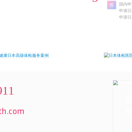
国内申
答
申请日
申请日
911
挚
lth.com