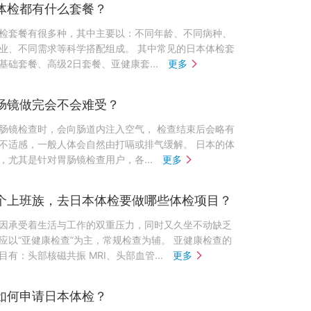
体检都有什么套餐？
检套餐有很多种，其中主要以：不同年龄、不同病种、
业、不同需求等科学搭配组成。 其中常见的日本体检套
基础套餐、高级2日套餐、亚健康套...
更多
肠镜做完会不会难受？
肠镜检查时，会向肠道内注入空气， 检查结束后会略有
不适感，一般人体会自然由打嗝或排气缓解。 日本的体
，尤其是针对胃肠镜检查用户，各...
更多
个上班族，去日本体检要做哪些体检项目？
因承受着生活与工作的双重压力，同时又久坐不动缺乏
应以“亚健康检查”为主，常规检查为辅。 亚健康检查的
目有：头部核磁共振 MRI、头部血管...
更多
如何申请日本体检？