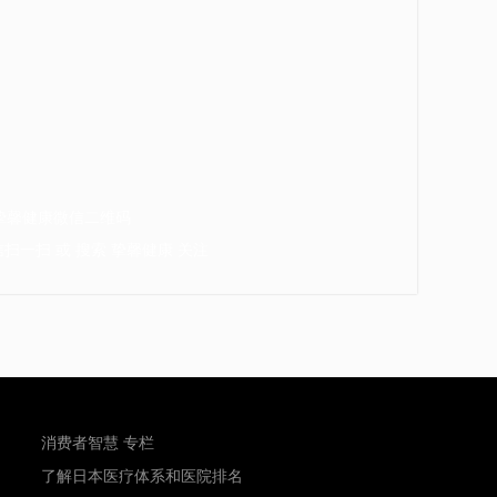
扫一扫 或 搜索 挚馨健康 关注
消费者智慧 专栏
了解日本医疗体系和医院排名