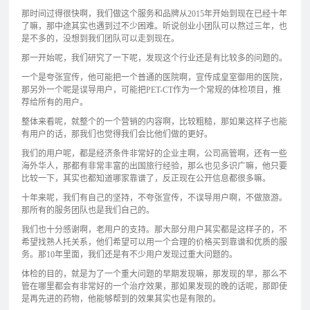
那时间过得很快啊，我们做这个服务和品牌从2015年开始到现在已经十年
了嘛，那中途其实也遇到过不少困难。听说创业小团队可以熬过三年，也
是不多的，没想到我们团队可以走到现在。
那一开始呢，我们研究了一下呢，发现这个行业还是有比较多的问题的。
一个是夸张宣传，他可能把一个普通的医院啊，宣传成皇室御用的医院，
那另外一个呢是误导用户，可能把PET-CT作为一个常规的体检项目，推
荐给所有的用户。
整体来看呢，就整个的一个营销的内容啊，比较粗糙，那如果这样子也能
有用户的话，那我们也觉得我们会比他们做的更好。
我们的用户呢，都是经济条件非常好的企业主啊，公司高管啊，还有一些
海外华人，那都有非常丰富的出国旅行经验，那么也见多识广嘛，他只要
比较一下，其实也都知道哪家靠谱了，反正现在公开信息都很多嘛。
十年来呢，我们有自己的坚持，不夸张宣传，不误导用户啊，不做旅游。
那所有的服务团队也是我们自己的。
我们也十分感谢啊，老用户的支持。那大部分用户其实都是这样子的，不
希望找熟人托关系，他们希望可以用一个合理的价格买到靠谱和优质的服
务。那10年里面，我们还是有不少用户发现过重大问题的。
体检的目的，就是为了一个重大问题的早期发现嘛，那发现的早，那么不
管在哪里都会有非常好的一个治疗效果，那如果发现的晚的话呢，那即使
是再先进的药物，他能够帮到的效果其实也是有限的。