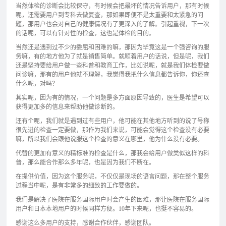
当然体检的诊断会比较保守，有时候会把最坏的情况告诉用户，那有时候
呢，还需要用户到专科去做复查，那如果即便不是太重要和太紧急的问
题，那用户也会对自己的健康情况有了更深入的了解。引起重视，下一次
的话呢，可以有针对性的检查，这也是体检的目的。
当然还是遇到过不少的委屈和困难的嘛，那因为毕竟这是一个强咨询的服
务嘛，有的地方他为了就是销售简单。就顺着用户的话说，但是呢，我们
还是坚持要给用户做一些科普和教育工作，比如说呢，就是我们体检要做
问诊嘛，那有的用户他就不理解，我觉得我把什么信息都告诉你，你还查
什么呢，对吗？
其实呢，因为有的情况，一个问题是多方面原因导致的，医生是希望可以
获得更加多的信息来帮助他做诊断的。
还有个呢，我们就是遇到过有些用户，他可能在其他地方听到的说了号称
很先进的检查一定要做，那作为我们来说，可能会觉得这个检查没有必要
嘛，所以我们会跟他说服这个检查的意义在哪里，他为什么没有必要。
代替的更加有意义的精标准的检查是什么，那我会给用户做类似这样的科
普，那么能合作那么多年呢，也是因为我们不断在。
在提供价值，因为这个服务呢，不仅仅是现场的语言问题，那在整个服务
过程当中呢，是有非常多的细致的工作要做的。
我们是解决了医院在服务国际用户时会产生的困难，那让医院在服务国际
用户和日本本地用户的时候同样方便。10年下来呢，也挺不容易的。
感谢这么多用户的支持，感谢合作伙伴，感谢团队。