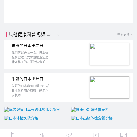
其他健康科普视频
查看更多 >
ニュース
朱野的日本出差日常 45：日本高级体胃镜检查室
我们可以去看一看，日本体
检鼻腔进入式胃镜检查室是
什么样子的。胃镜检查前，
需要在旁边的准备室喝药、
测试鼻腔宽度等，然后再去
胃镜检查室内检查。目前大
朱野的日本出差日常 24：帮日本体检用户取药，送用户去机场
阪公立大学医学院附属医院
用的Fujifilm带AI人工智能的
朱野的日本出差日常 24：帮
胃镜设备，可以提示医生可
日本体检用户取药，送用户
疑的内窥镜影像。胃镜室旁
去机场
边就是内窥镜管清洗、消
毒、存放的房间，一般用户
是不可以进入的。